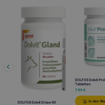
DOLFOS Dolvit Pro
Tabletten
7,90
€
In den W
DOLFOS Dolvit Drüse 60