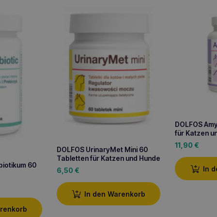
DOLFOS Amyl
für Katzen 
11,90
€
DOLFOS UrinaryMet Mini 60
Tabletten für Katzen und Hunde
biotikum 60
In 
6,50
€
In den Warenkorb
arenkorb