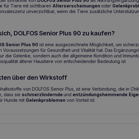
t der Einnahme von
DOLFOS Senior Plus 90
als Nahrungsergänzung
 für Tiere mit sichtbaren
Alterserscheinungen
oder
Gelenkprob
valeszenz unverzichtbar, wenn die Tiere zusätzliche Unterstützu
sich, DOLFOS Senior Plus 90 zu kaufen?
S Senior Plus 90
ist eine ausgezeichnete Möglichkeit, um sicherzus
Voraussetzungen für Gesundheit und Vitalität hat. Das Ergänzungsfu
t nur die Gelenke, sondern auch die allgemeine Kondition und Immunitä
squalität älterer Haustiere von entscheidender Bedeutung ist.
kten über den Wirkstoff
Inhaltsstoffe von DOLFOS Senior Plus, ist eine Verbindung, die in Ch
, dass sie
schmerzlindernde
und
entzündungshemmende
Eig
ür Hunde mit
Gelenkproblemen
von Vorteil ist.