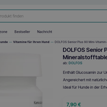
zone
Bestseller
Nachricht
Hunde
—
Vitamine für Ihren Hund
—
DOLFOS Senior Plus 90 Mini-Vitamin-
DOLFOS Senior Pl
Mineralstofftabl
ab:
DOLFOS
Enthält Glucosamin zur U
Angereichert mit natürlic
Ideal für Hunde in der E
7,90
€