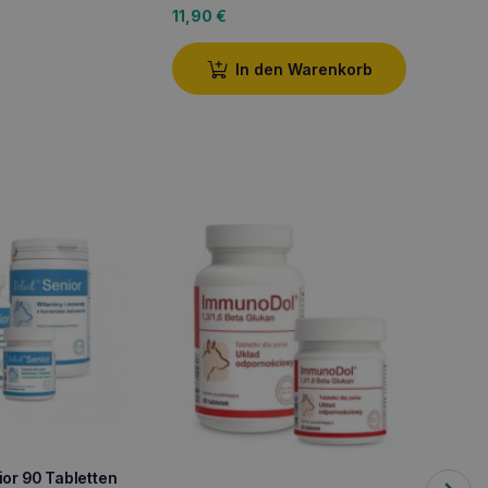
11,90
€
In den Warenkorb
or 90 Tabletten
DOLFOS