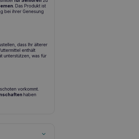
smittel
für Senioren
zu
lemen
. Das Produkt ist
ng bei ihrer Genesung
tellen, dass Ihr älterer
ttermittel enthält
t unterstützen, was für
ilischoten vorkommt.
enschaften
haben