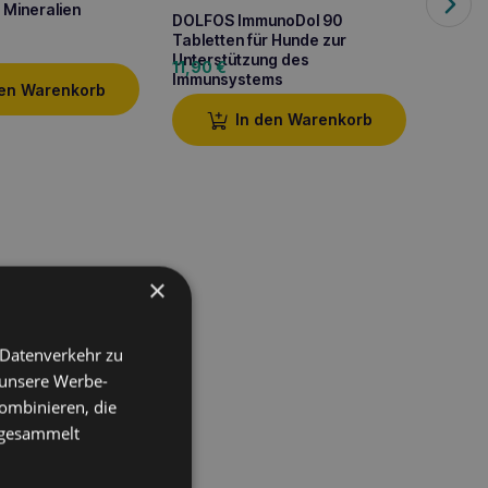
 Mineralien
Tablet
DOLFOS ImmunoDol 90
Fell
5,90
Tabletten für Hunde zur
Unterstützung des
11,90
€
Immunsystems
den Warenkorb
In den Warenkorb
×
 Datenverkehr zu
 unsere Werbe-
ombinieren, die
ltere Hunde
,
e gesammelt
rolen
und
Capsaicin
.
heit der Gelenke
,
Haustiere zu erhalten.