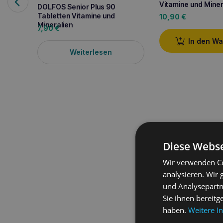
Vitamine und Miner
DOLFOS Senior Plus 90
Tabletten Vitamine und
10,90
€
Mineralien
7,90
€
In den W
Weiterlesen
Diese Webse
Wir verwenden Co
Produktbeschreib
analysieren. Wir
und Analysepartn
DOLFOS Senior Plus 
Sie ihnen bereitg
angereichert mit wichti
haben.
Weitere I
Diese sorgfältig ausge
sondern
stärken
auch