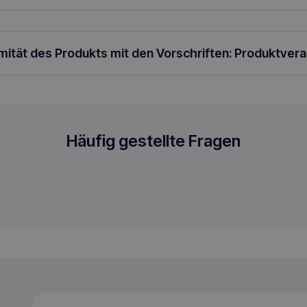
rpergewicht pro Tag.
rmität des Produkts mit den Vorschriften: Produktver
d Mineralstofftabletten
Häufig gestellte Fragen