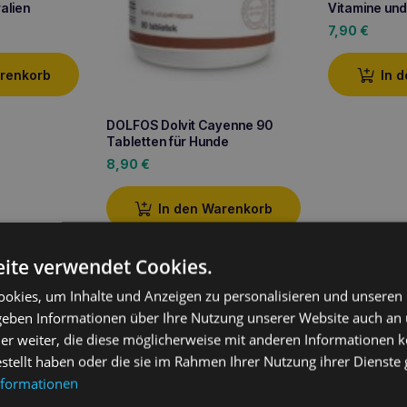
alien
Vitamine und
7,90
€
arenkorb
In 
DOLFOS Dolvit Cayenne 90
Tabletten für Hunde
8,90
€
In den Warenkorb
ite verwendet Cookies.
okies, um Inhalte und Anzeigen zu personalisieren und unseren
ung
 geben Informationen über Ihre Nutzung unserer Website auch an
er weiter, die diese möglicherweise mit anderen Informationen k
90
ist ein speziell formuliertes Vitamin- und Mineralstoffpräparat für
ä
estellt haben oder die sie im Rahmen Ihrer Nutzung ihrer Dienst
gen Inhaltsstoffen wie
Glucosamin
,
Ginseng
,
Cranberry
,
Tocophe
nformationen
wählten natürlichen Substanzen
unterstützen
nicht nur
die Gesund
das Immunsystem
und tragen dazu bei, die hohe Vitalität älterer 