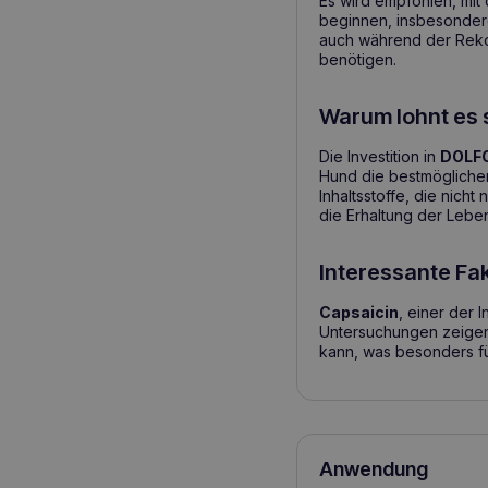
Es wird empfohlen, mi
beginnen, insbesondere
auch während der Rekon
benötigen.
Warum lohnt es 
Die Investition in
DOLFO
Hund die bestmöglichen 
Inhaltsstoffe, die nich
die Erhaltung der Leben
Interessante Fa
Capsaicin
, einer der 
Untersuchungen zeigen
kann, was besonders f
Anwendung