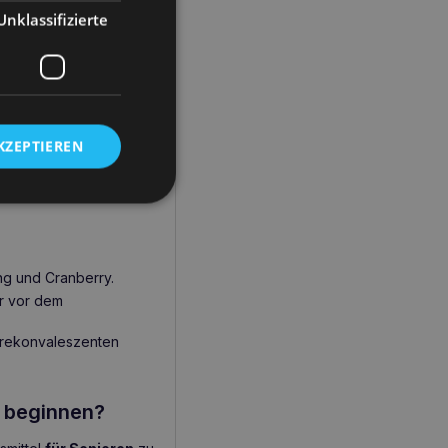
eschleunigen.
Unklassifizierte
hen Gesunderhaltung
Gelenkproblemen
chutz vor Schäden
KZEPTIEREN
eng und Cranberry.
r vor dem
d rekonvaleszenten
0 beginnen?