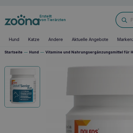
Products
Erstellt
search
von Tierärzten
Hund
Katze
Andere
Aktuelle Angebote
Marken
Startseite
—
Hund
—
Vitamine und Nahrungsergänzungsmittel für 