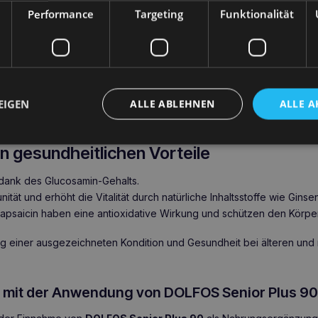
nders in der Rekonvaleszenzzeit empfohlen, um die Genesung zu b
Performance
Targeting
Funktionalität
Plus 90 – Produktverwendung
90
ist ideal für
reife Hunde
, die eine Unterstützung bei der täglic
wesenheit von Glucosamin ist die Formel besonders für Hunde mit
on natürlichen
Antioxidantien
wie Ginseng und Cranberry bietet S
EIGEN
ALLE ABLEHNEN
ALLE A
d unterstützt die
allgemeine Kondition und Immunität
.
n gesundheitlichen Vorteile
 dank des Glucosamin-Gehalts.
nität und erhöht die Vitalität durch natürliche Inhaltsstoffe wie Gins
psaicin haben eine antioxidative Wirkung und schützen den Körpe
ung einer ausgezeichneten Kondition und Gesundheit bei älteren un
e mit der Anwendung von DOLFOS Senior Plus 9