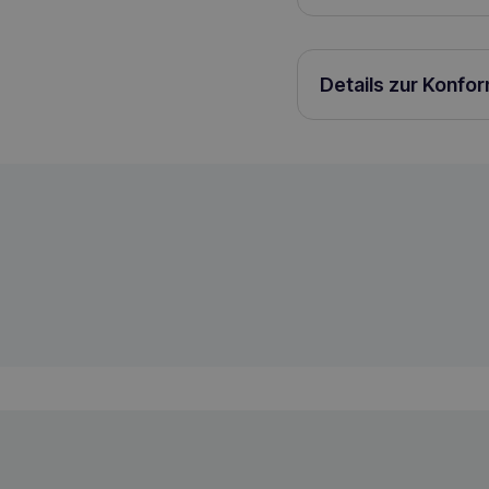
1 Tablette pro 3 kg Kö
Details zur Konfo
DOLFOS Senior Plus 90 Mini-Vitamin- un
5902232645903