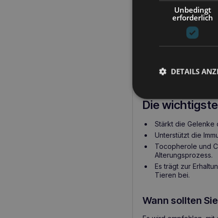
Das Produkt wird beso
Unbedingt
erforderlich
DOLFOS Senior 
DOLFOS Senior Plus 
benötigen. Dank der An
geeignet. Der Zusatz v
DETAILS ANZ
durch freie Radikale un
Die wichtigste
Stärkt die Gelenke
Unterstützt die Immu
Tocopherole und Ca
Alterungsprozess.
Es trägt zur Erhalt
Tieren bei.
Wann sollten Si