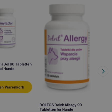
aDol 90 Tabletten
und Hunde
den Warenkorb
DOLFO
DOLFOS Dolvit Allergy 90
Tablet
Tabletten für Hunde
8,90