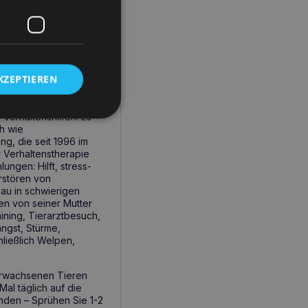
KZEPTIEREN
Verhaltenshilfen. Es
h wie
, die seit 1996 im
 Verhaltenstherapie
ungen: Hilft, stress-
rstören von
au in schwierigen
en von seiner Mutter
ning, Tierarztbesuch,
ngst, Stürme,
ließlich Welpen,
erwachsenen Tieren
al täglich auf die
den – Sprühen Sie 1-2