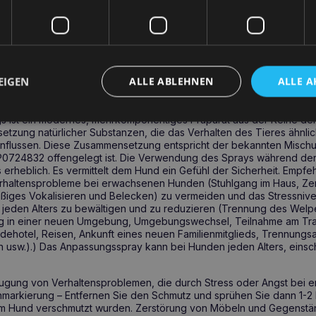
In den Warenkorb
EIGEN
ALLE ABLEHNEN
ALLE A
ung
s ist ein modernes, mehrkomponentiges Präparat aus der Reihe der 
etzung natürlicher Substanzen, die das Verhalten des Tieres ähnlic
lussen. Diese Zusammensetzung entspricht der bekannten Mischung
P0724832 offengelegt ist. Die Verwendung des Sprays während der
 erheblich. Es vermittelt dem Hund ein Gefühl der Sicherheit. Empfehl
rhaltensprobleme bei erwachsenen Hunden (Stuhlgang im Haus, Ze
iges Vokalisieren und Belecken) zu vermeiden und das Stressnive
 jeden Alters zu bewältigen und zu reduzieren (Trennung des Welp
ung in einer neuen Umgebung, Umgebungswechsel, Teilnahme am Trai
ndehotel, Reisen, Ankunft eines neuen Familienmitglieds, Trennungsa
usw.).) Das Anpassungsspray kann bei Hunden jeden Alters, einsch
gung von Verhaltensproblemen, die durch Stress oder Angst bei 
nmarkierung – Entfernen Sie den Schmutz und sprühen Sie dann 1-2 M
om Hund verschmutzt wurden. Zerstörung von Möbeln und Gegenstän