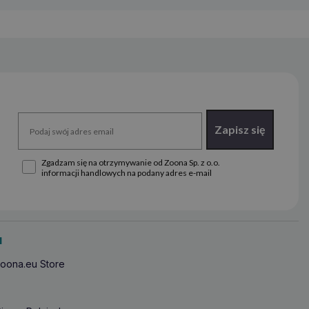
Zapisz się
Zgadzam się na otrzymywanie od Zoona Sp. z o.o.
informacji handlowych na podany adres e-mail
u
oona.eu Store