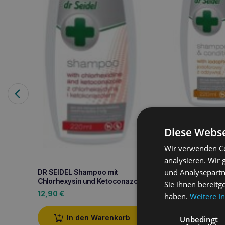
Diese Webse
Wir verwenden Co
DR SEIDEL Jodoph
mit Spülung 220ml
analysieren. Wir
8,50
€
und Analysepartn
DR SEIDEL Shampoo mit
Chlorhexysin und Ketoconazol
Sie ihnen bereitg
12,90
€
In den W
haben.
Weitere I
In den Warenkorb
Unbedingt