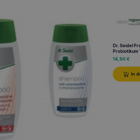
Dr. Seidel Pr
Probiotikum
14,90
€
In 