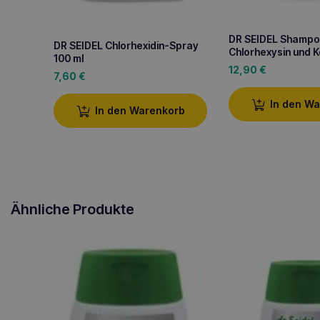
DR SEIDEL Shampo
DR SEIDEL Chlorhexidin-Spray
Chlorhexysin und 
100 ml
12,90
€
7,60
€
In den W
In den Warenkorb
Ähnliche Produkte