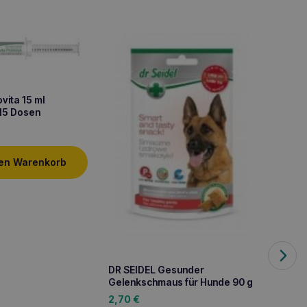
ovita 15 ml
 15 Dosen
den Warenkorb
DR SEI
DR SEIDEL Gesunder
75ml f
Gelenkschmaus für Hunde 90 g
6,90
2,70
€