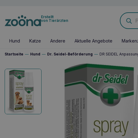
Products
Erstellt
search
von Tierärzten
Hund
Katze
Andere
Aktuelle Angebote
Marken
Startseite
—
Hund
—
Dr. Seidel-Beförderung
—
DR SEIDEL Anpassun