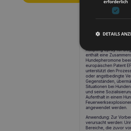
erforderlich
DETAILS ANZ
Produktbeschreib
Adapting Spray for Dog
enthält eine Zusammens
Hundepheromone beeinf
europäischen Patent E
unterstützt den Prozess
oder angstbedingte Ve
Gegenständen, übermäß
Situationen bei Hunden
und seine Sozialisier
Aufenthalt in einem Hu
Feuerwerksexplosionen 
angewendet werden.
Anwendung: Zur Vorbeu
verursacht werden: Uri
Bereiche, die zuvor v