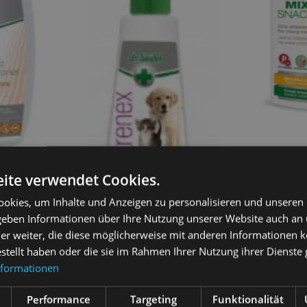
DR SEIDEL S
Haar und fri
ite verwendet Cookies.
2,70
€
okies, um Inhalte und Anzeigen zu personalisieren und unseren
or Shampoo
 geben Informationen über Ihre Nutzung unserer Website auch an
In 
er weiter, die diese möglicherweise mit anderen Informationen k
estellt haben oder die sie im Rahmen Ihrer Nutzung ihrer Dienst
DR SEIDEL trenex
Sauberkeitstraining für Welpen
arenkorb
nformationen
100
9,30
€
Performance
Targeting
Funktionalität