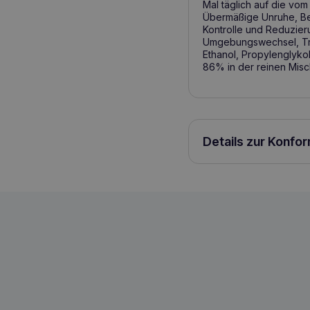
Mal täglich auf die v
Übermäßige Unruhe, Bel
Kontrolle und Reduzier
Umgebungswechsel, Tra
Ethanol, Propylenglyko
86% in der reinen Misc
Details zur Konfo
DR SEIDEL Anpassungsspray für Hunde
5901742001261