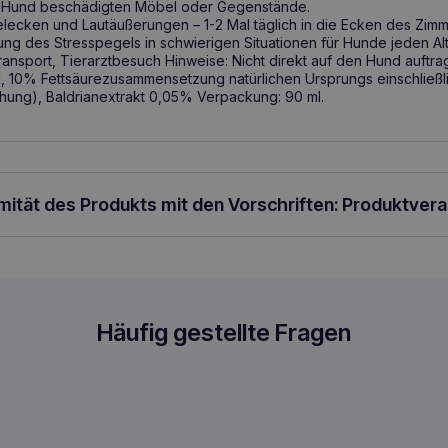
om Hund beschädigten Möbel oder Gegenstände.
ecken und Lautäußerungen – 1-2 Mal täglich in die Ecken des Zimm
ung des Stresspegels in schwierigen Situationen für Hunde jeden Alt
nsport, Tierarztbesuch Hinweise: Nicht direkt auf den Hund auft
l, 10% Fettsäurezusammensetzung natürlichen Ursprungs einschließl
hung), Baldrianextrakt 0,05% Verpackung: 90 ml.
rmität des Produkts mit den Vorschriften: Produktver
 90ml
Häufig gestellte Fragen