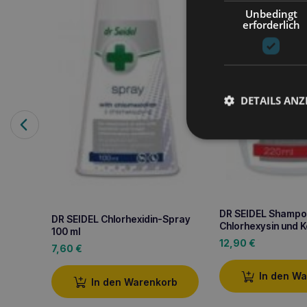
Unbedingt
erforderlich
DETAILS ANZ
DR SEIDEL Shampo
DR SEIDEL Chlorhexidin-Spray
Chlorhexysin und 
100 ml
12,90
€
7,60
€
In den W
In den Warenkorb