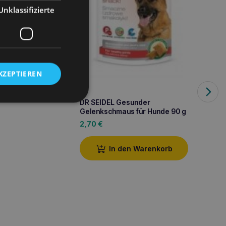
Unklassifizierte
den Warenkorb
KZEPTIEREN
DR SEI
DR SEIDEL Gesunder
75ml f
Gelenkschmaus für Hunde 90 g
6,90
2,70
€
In den Warenkorb