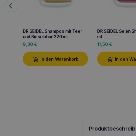
DR SEIDEL Shampoo mit Teer
DR SEIDEL Selen 
und Biosulphur 220 ml
ml
9,30
€
11,50
€
In den Warenkorb
In den W
Produktbeschreib