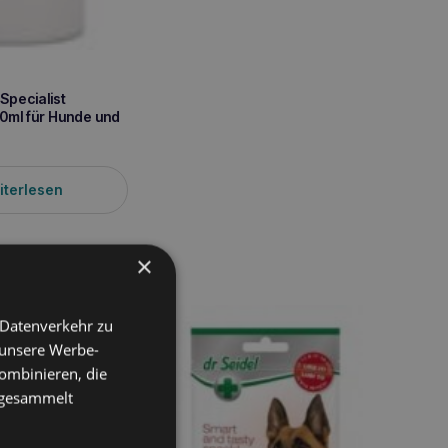
Specialist
ml für Hunde und
iterlesen
×
 Datenverkehr zu
 unsere Werbe-
ombinieren, die
e gesammelt
ovita 15 ml
 15 Dosen