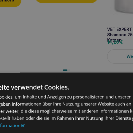
VET EXPERT 
Shampoo 250
Katzen
14,20
€
We
ite verwendet Cookies.
okies, um Inhalte und Anzeigen zu personalisieren und unseren
 geben Informationen über Ihre Nutzung unserer Website auch an
er weiter, die diese möglicherweise mit anderen Informationen k
estellt haben oder die sie im Rahmen Ihrer Nutzung ihrer Dienst
Dr. Seidel Pr
nformationen
Probiotikum
14,90
€