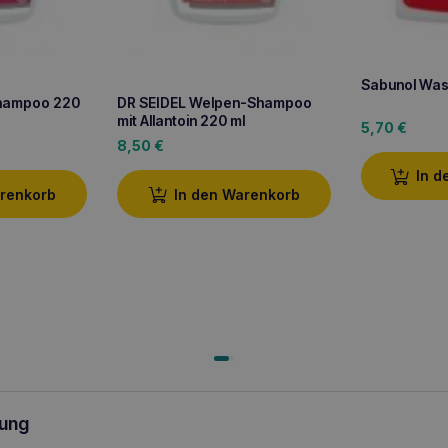
Sabunol Was
Shampoo 220
DR SEIDEL Welpen-Shampoo
mit Allantoin 220 ml
5,70
€
8,50
€
In d
arenkorb
In den Warenkorb
ung