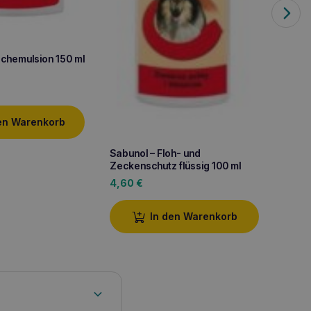
chemulsion 150 ml
DR SEI
Shamp
8,50
en Warenkorb
Sabunol – Floh- und
Zeckenschutz flüssig 100 ml
4,60
€
In den Warenkorb