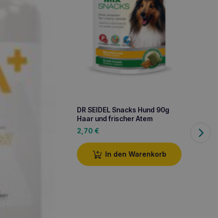
VEBIO
Tablet
29,3
DR SEIDEL Snacks Hund 90g
Haar und frischer Atem
2,70
€
In den Warenkorb