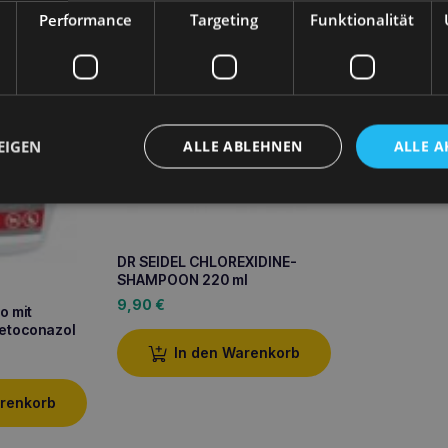
Performance
Targeting
Funktionalität
In 
EIGEN
ALLE ABLEHNEN
ALLE A
DR SEIDEL CHLOREXIDINE-
SHAMPOON 220 ml
9,90
€
o mit
Ketoconazol
In den Warenkorb
arenkorb