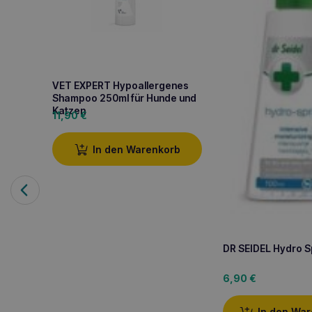
VET EXPERT Hypoallergenes
Shampoo 250ml für Hunde und
Katzen
11,90
€
In den Warenkorb
DR SEIDEL Hydro S
6,90
€
In den Wa