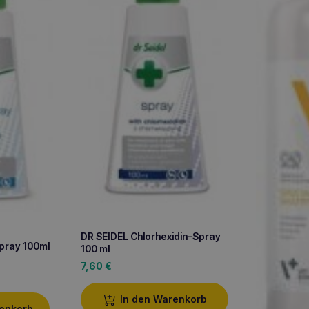
DR SEIDEL Chlorhexidin-Spray
pray 100ml
100 ml
7,60
€
In den Warenkorb
renkorb