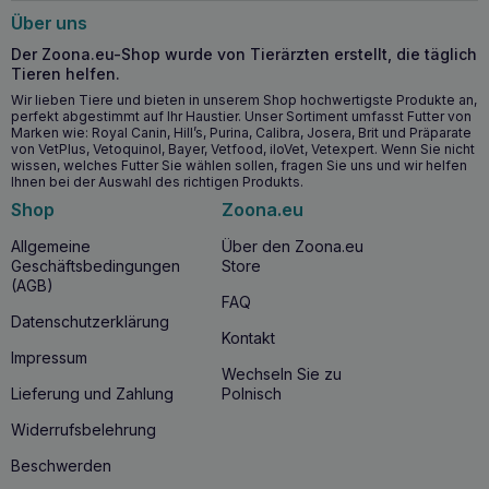
Rassen sowie für trächtige und säugende Hündinnen
Über uns
geeignet und bietet ihnen die Unterstützung, die sie für ein
gesundes Leben bis ins Erwachsenenalter benötigen.
Der Zoona.eu-Shop wurde von Tierärzten erstellt, die täglich
Tieren helfen.
Wichtigste Vorteile für die Gesundheit
Wir lieben Tiere und bieten in unserem Shop hochwertigste Produkte an,
perfekt abgestimmt auf Ihr Haustier. Unser Sortiment umfasst Futter von
Marken wie: Royal Canin, Hill’s, Purina, Calibra, Josera, Brit und Präparate
Schützt junge Hunde vor Schäden durch freie Radikale
von VetPlus, Vetoquinol, Bayer, Vetfood, iloVet, Vetexpert. Wenn Sie nicht
und fördert ihre Langlebigkeit
wissen, welches Futter Sie wählen sollen, fragen Sie uns und wir helfen
Verbessert die blutbildenden Prozesse dank des
Ihnen bei der Auswahl des richtigen Produkts.
erhöhten Eisengehalts
Shop
Zoona.eu
Unterstützt die Kollagensynthese für flexible und
widerstandsfähige Knochen
Allgemeine
Über den Zoona.eu
Geschäftsbedingungen
Store
Sorgt für eine ausreichende Mineralisierung der
(AGB)
Knochen, was ihre Widerstandsfähigkeit gegen Stöße
FAQ
erhöht
Datenschutzerklärung
Kontakt
Impressum
Ab wann sollten Sie DR SEIDEL Flawitol für
Wechseln Sie zu
Welpen großer Rassen verwenden?
Lieferung und Zahlung
Polnisch
DR SEIDEL Flawitol für Welpen großer Rassen
sollte
Widerrufsbelehrung
verwendet werden, sobald Ihr Welpe auf feste Nahrung
umgestellt wird. Es wird besonders für schnell wachsende
Beschwerden
Welpen großer Rassen empfohlen, die einen erhöhten