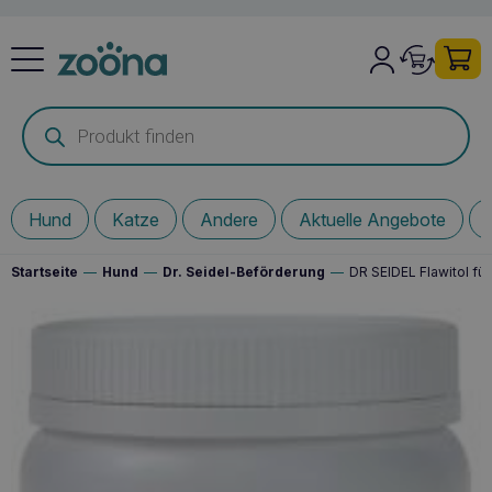
Products
search
Hund
Katze
Andere
Aktuelle Angebote
Startseite
—
Hund
—
Dr. Seidel-Beförderung
—
DR SEIDEL Flawitol fü