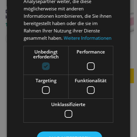
Analysepartner weiter, die diese
möglicherweise mit anderen
DR SEIDEL Flawitol für ältere
Informationen kombinieren, die Sie ihnen
Hunde 400g
bereitgestellt haben oder die sie im
11,50
€
Rahmen Ihrer Nutzung ihrer Dienste
gesammelt haben.
Weitere Informationen
Weiterlesen
DR SEIDEL FLAWITOL für
Unbedingt
Performance
Welpen 120 Tabletten
erforderlich
6,50
€
Targeting
Funktionalität
Unklassifizierte