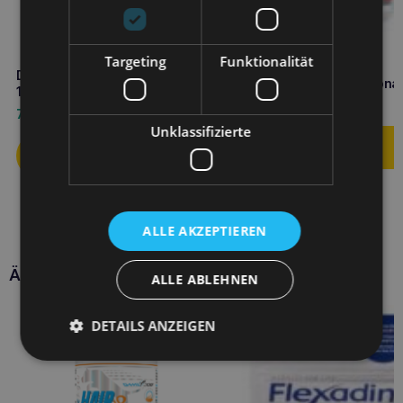
Targeting
Funktionalität
DR SEIDEL Shampoo mit
DR SEIDEL Chlorhexidin-Spray
Chlorhexysin und Ketocona
100 ml
12,90
€
7,60
€
Unklassifizierte
ALLE AKZEPTIEREN
Ähnliche Produkte
ALLE ABLEHNEN
DETAILS ANZEIGEN