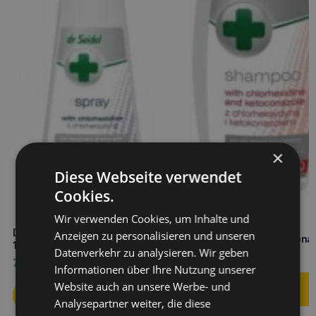
×
Diese Webseite verwendet
Cookies.
Wir verwenden Cookies, um Inhalte und
DR SEIDEL Shampoo mit
DR SEIDEL Chlorhexidin-Spray
Anzeigen zu personalisieren und unseren
Chlorhexysin und Ketocona
100 ml
Datenverkehr zu analysieren. Wir geben
12,90
€
7,60
€
Informationen über Ihre Nutzung unserer
Website auch an unsere Werbe- und
Analysepartner weiter, die diese