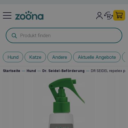
Products
search
Hund
Katze
Andere
Aktuelle Angebote
Startseite
—
Hund
—
Dr. Seidel-Beförderung
—
DR SEIDEL repelex pl