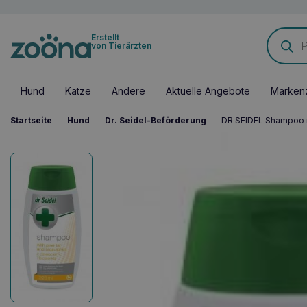
Products
Erstellt
search
von Tierärzten
Hund
Katze
Andere
Aktuelle Angebote
Marken
Startseite
—
Hund
—
Dr. Seidel-Beförderung
—
DR SEIDEL Shampoo m