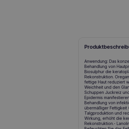
Produktbeschreib
Anwendung: Das konzen
Behandlung von Hautpr
Biosulphur die keratopl
Rekonstruktion. Oregan
fettige Haut reduziert 
Weichheit und den Gla
Schuppen Juckreiz und 
Epidermis manifestierenW
Behandlung von infekt
übermäßiger Fettigkeit 
Talgproduktion und redu
Wirkung, erhöht die ker
Rekonstruktion.- Lanoli
Befeuchten Sie das Fel