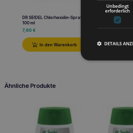
Unbedingt
erforderlich
DR SEIDEL Shampo
DR SEIDEL Chlorhexidin-Spray
Chlorhexysin und 
100 ml
12,90
€
7,60
€
In den W
DETAILS ANZ
In den Warenkorb
Ähnliche Produkte