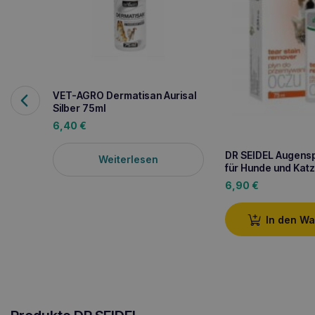
VET-AGRO Dermatisan Aurisal
Silber 75ml
6,40
€
DR SEIDEL Augens
Weiterlesen
für Hunde und Kat
6,90
€
In den W