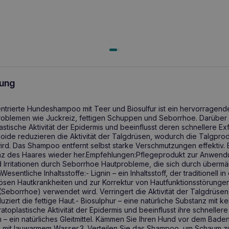
ung
trierte Hundeshampoo mit Teer und Biosulfur ist ein hervorragend
oblemen wie Juckreiz, fettigen Schuppen und Seborrhoe. Darüber 
astische Aktivität der Epidermis und beeinflusst deren schnellere Exf
oide reduzieren die Aktivität der Talgdrüsen, wodurch die Talgprod
wird. Das Shampoo entfernt selbst starke Verschmutzungen effektiv. Es
nz des Haares wieder her.Empfehlungen:Pflegeprodukt zur Anwendun
Irritationen durch Seborrhoe Hautprobleme, die sich durch übermä
esentliche Inhaltsstoffe:- Lignin – ein Inhaltsstoff, der traditionell i
iösen Hautkrankheiten und zur Korrektur von Hautfunktionsstörung
(Seborrhoe) verwendet wird. Verringert die Aktivität der Talgdrüsen,
ziert die fettige Haut.- Biosulphur – eine natürliche Substanz mit ke
atoplastische Aktivität der Epidermis und beeinflusst ihre schnellere
n – ein natürliches Gleitmittel. Kämmen Sie Ihren Hund vor dem Baden
l mit lauwarmem Wasser.3. Verteilen Sie das Shampoo, um Schaum z