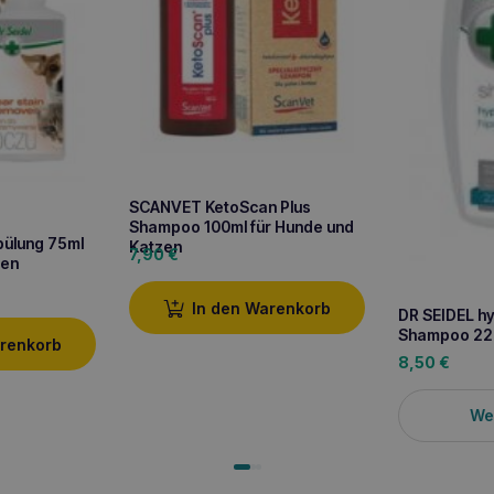
SCANVET KetoScan Plus
Shampoo 100ml für Hunde und
pülung 75ml
Katzen
7,90
€
zen
In den Warenkorb
DR SEIDEL h
Shampoo 22
arenkorb
8,50
€
We