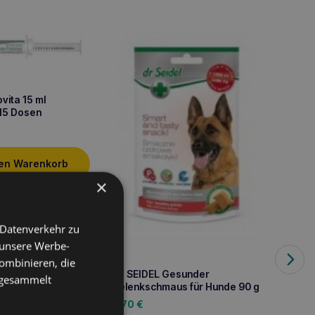
ovita 15 ml
 15 Dosen
den Warenkorb
×
 Datenverkehr zu
 unsere Werbe-
ombinieren, die
DR SEI
DR SEIDEL Gesunder
e gesammelt
75ml f
Gelenkschmaus für Hunde 90 g
6,90
2,70
€