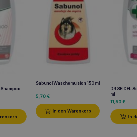
Sabunol Waschemulsion 150 ml
n-Shampoo
DR SEIDEL S
ml
5,70
€
11,50
€
In den Warenkorb
arenkorb
In 