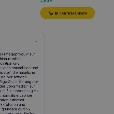
4,60
€
In den Warenkorb
es Pflegeprodukt zur
hinaus erhöht
oliation und
uktion normalisiert und
 stellt die natürliche
g bei: fettigen
ßige Abschilferung der
n der Volksmedizin zur
en im Zusammenhang mit
 normalisiert so die
ratoplastischer
 Exfoliation und
 gründlich durch.2.
u erzeugen.4. Spülen