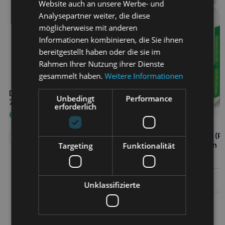
Website auch an unsere Werbe- und
Analysepartner weiter, die diese
möglicherweise mit anderen
Informationen kombinieren, die Sie ihnen
bereitgestellt haben oder die sie im
Rahmen Ihrer Nutzung ihrer Dienste
gesammelt haben.
Weitere Informationen
DR SEIDEL uro-Katzenpaste
Unbedingt
Performance
75ml
erforderlich
6,40
€
EUROWET vita-vet Haar (Fel
Weiterlesen
Targeting
Funktionalität
Haut) Katze 30 Tabletten
5,90
€
Weiterlesen
Unklassifizierte