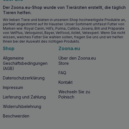
toxische Belastung dieser Organe und unterstützt ihre
Funktionen.
Der Zoona.eu-Shop wurde von Tierärzten erstellt, die täglich
Tieren helfen.
Äußerliche Anwendung
: Kann bei Entzündungen,
Ekzemen und schwer heilenden Wunden direkt auf die
Wir lieben Tiere und bieten in unserem Shop hochwertigste Produkte an,
Haut aufgetragen werden.
perfekt abgestimmt auf Ihr Haustier. Unser Sortiment umfasst Futter von
Marken wie: Royal Canin, Hill’s, Purina, Calibra, Josera, Brit und Präparate
von VetPlus, Vetoquinol, Bayer, Vetfood, iloVet, Vetexpert. Wenn Sie nicht
Wann ist es sinnvoll, EnteroZoo 10g
wissen, welches Futter Sie wählen sollen, fragen Sie uns und wir helfen
Ihnen bei der Auswahl des richtigen Produkts.
Entgiftungsgel für Tiere zu verwenden?
Shop
Zoona.eu
EnteroZoo 10g Entgiftungsgel für Haustiere
wird bei
einer Vielzahl von
Gesundheitssituationen
empfohlen
–
Allgemeine
Über den Zoona.eu
von Verdauungsstörungen, infektiösem Durchfall und
Geschäftsbedingungen
Store
Vergiftungen bis hin zu Allergien und Hautproblemen.
(AGB)
Seine Vielseitigkeit macht es zu einer ausgezeichneten
FAQ
Wahl für Hunde und Katzen jeden Alters, einschließlich
Datenschutzerklärung
Kontakt
Jungtieren, trächtigen und säugenden Hündinnen.
Impressum
EnteroZoo 10g Entgiftungsgel für Haustiere kann als
Wechseln Sie zu
therapeutische Unterstützung bei der
Antibiotikatherapie
Lieferung und Zahlung
Polnisch
verwendet werden, um den
Entgiftungsprozess
und die
Genesung zu beschleunigen.
Widerrufsbelehrung
Beschwerden
Warum EnteroZoo 10g Entgiftungsgel für Tiere
kaufen?