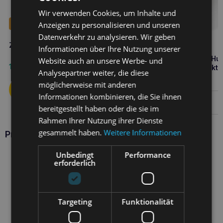
Wir verwenden Cookies, um Inhalte und
Bestseller
Anzeigen zu personalisieren und unseren
Datenverkehr zu analysieren. Wir geben
ZOONA Lachsöl 1l
Informationen über Ihre Nutzung unserer
VIRBAC pyoderm 250ml Hu
Website auch an unsere Werbe- und
11,60
€
Katze Shampoo – antibakteri
Analysepartner weiter, die diese
antimykotisch
17,20
€
möglicherweise mit anderen
Informationen kombinieren, die Sie ihnen
Weiterlesen
bereitgestellt haben oder die sie im
Rahmen Ihrer Nutzung ihrer Dienste
gesammelt haben.
Weitere Informationen
Produkte EUROWET
Unbedingt
Performance
erforderlich
Targeting
Funktionalität