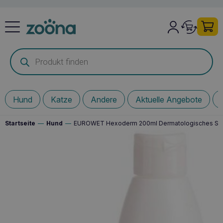
Products
search
Hund
Katze
Andere
Aktuelle Angebote
Startseite
—
Hund
—
EUROWET Hexoderm 200ml Dermatologisches S