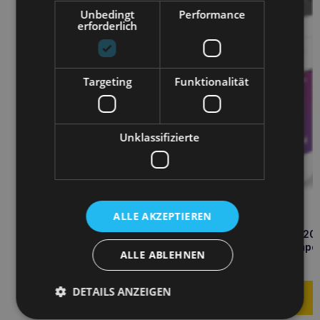
Unbedingt
Performance
erforderlich
Targeting
Funktionalität
Unklassifizierte
ALLE AKZEPTIEREN
EUROWET Hexoderm-K 20
Dermatologisches Shampo
ALLE ABLEHNEN
11,50
€
DETAILS ANZEIGEN