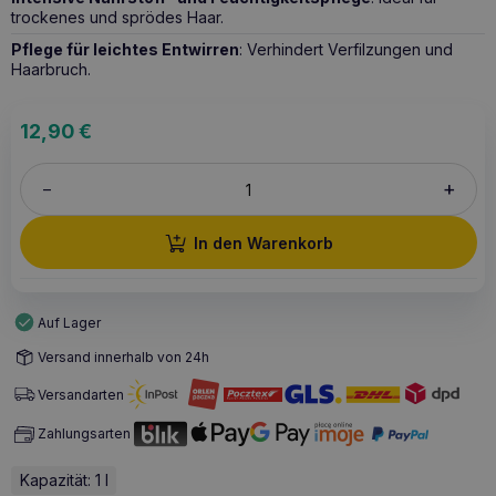
trockenes und sprödes Haar.
Pflege für leichtes Entwirren
: Verhindert Verfilzungen und
Haarbruch.
12,90
€
+
–
In den Warenkorb
Auf Lager
Versand innerhalb von 24h
Versandarten
Zahlungsarten
Kapazität: 1 l