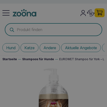
Products
search
Hund
Katze
Andere
Aktuelle Angebote
Startseite
—
Shampoos für Hunde
—
EUROWET Shampoo für York – Lang