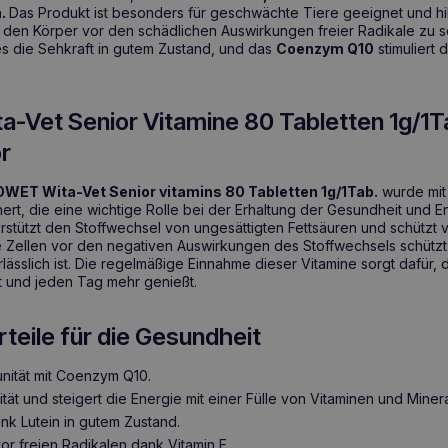
n.
Das Produkt ist besonders für geschwächte Tiere geeignet und hil
und den Körper vor den schädlichen Auswirkungen freier Radikale zu 
es die Sehkraft in gutem Zustand, und das
Coenzym Q10
stimuliert 
Vet Senior Vitamine 80 Tabletten 1g/1T
or
WET Wita-Vet Senior vitamins 80 Tabletten 1g/1Tab.
wurde mit
hert, die eine wichtige Rolle bei der Erhaltung der Gesundheit und 
rstützt den Stoffwechsel von ungesättigten Fettsäuren und schützt v
 Zellen vor den negativen Auswirkungen des Stoffwechsels schützt 
sslich ist. Die regelmäßige Einnahme dieser Vitamine sorgt dafür, 
t und jeden Tag mehr genießt.
teile für die Gesundheit
unität mit Coenzym Q10.
ität und steigert die Energie mit einer Fülle von Vitaminen und Minera
ank Lutein in gutem Zustand.
vor freien Radikalen dank Vitamin E.