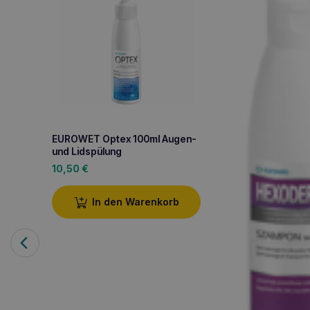
EUROWET Optex 100ml Augen-
und Lidspülung
10,50
€
In den Warenkorb