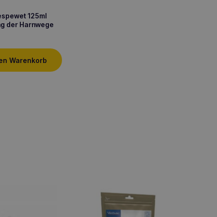
spewet 125ml
ng der Harnwege
den Warenkorb