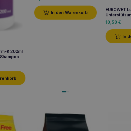
EUROWET Le
In den Warenkorb
Unterstützu
10,50
€
In 
m-K 200ml
s Shampoo
arenkorb