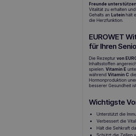
Freunde unterstütze
Vitalität zu erhalten 
Gehalts an
Lutein
hält 
die Herzfunktion.
EUROWET Wita-
für Ihren Seni
Die Rezeptur
von EURO
Inhaltsstoffen angereic
spielen.
Vitamin E
unte
während
Vitamin C
die
Hormonproduktion unerlä
besserer Gesundheit is
Wichtigste Vor
Unterstützt die Imm
Verbessert die Vital
Hält die Sehkraft d
Schützt die Zellen 