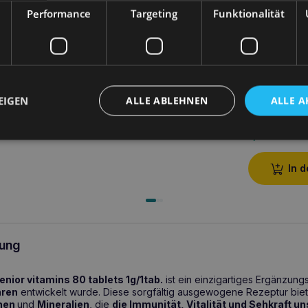
Performance
Targeting
Funktionalität
NEUHEIT
EIGEN
ALLE ABLEHNEN
ALLE A
EUROWET Au
Hunde und K
7,90
€
In 
ung
ior vitamins 80 tablets 1g/1tab.
ist ein einzigartiges Ergänzungsf
hren
entwickelt wurde. Diese sorgfältig ausgewogene Rezeptur biete
nen
und
Mineralien
, die
die Immunität, Vitalität und Sehkraft un