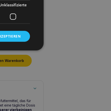
Unklassifizierte
KZEPTIEREN
genspülung für
atzen 100ml
den Warenkorb
uttermittel, das für
t eine tägliche Dosis
serer vierbeinigen