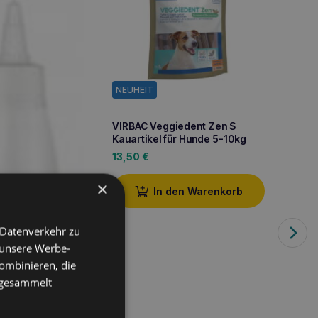
NEUHEIT
VIRBAC Veggiedent Zen S
Kauartikel für Hunde 5-10kg
NEUHE
13,50
€
EUROW
×
In den Warenkorb
Junior
Tablet
27,90
Minera
 Datenverkehr zu
 unsere Werbe-
ombinieren, die
e gesammelt