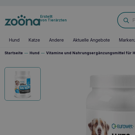
Products
Erstellt
search
von Tierärzten
Hund
Katze
Andere
Aktuelle Angebote
Marken
Startseite
—
Hund
—
Vitamine und Nahrungsergänzungsmittel für 