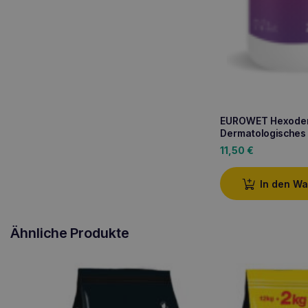
EUROWET Hexoder
Dermatologische
11,50
€
In den W
Ähnliche Produkte