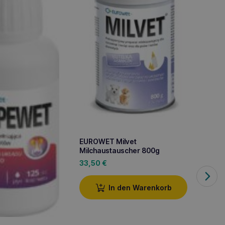
EUROWET Milvet
Milchaustauscher 800g
33,50
€
In den Warenkorb
EUROW
Derma
17,90