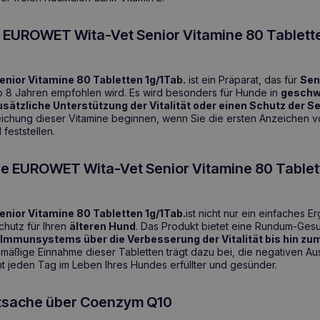
e EUROWET Wita-Vet Senior Vitamine 80 Tablett
ior Vitamine 80 Tabletten 1g/1Tab.
ist ein Präparat, das für
Sen
 8 Jahren empfohlen wird. Es wird besonders für Hunde in
geschw
zusätzliche Unterstützung der Vitalität oder einen Schutz der S
ichung dieser Vitamine beginnen, wenn Sie die ersten Anzeichen v
eststellen.
ie EUROWET Wita-Vet Senior Vitamine 80 Tablet
ior Vitamine 80 Tabletten 1g/1Tab.
ist nicht nur ein einfaches E
chutz für Ihren
älteren Hund
. Das Produkt bietet eine Rundum-Gesu
Immunsystems über die Verbesserung der Vitalität bis hin zu
lmäßige Einnahme dieser Tabletten trägt dazu bei, die negativen Au
t jeden Tag im Leben Ihres Hundes erfüllter und gesünder.
atsache über Coenzym Q10