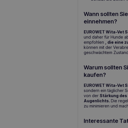
Wann sollten Si
einnehmen?
EUROWET Wita-Vet Sen
und daher für Hunde ab
empfohlen
, die eine 
können mit der Verabre
geschwächtem Zustand f
Warum sollten S
kaufen?
EUROWET Wita-Vet Sen
sondern ein täglicher S
von der
Stärkung des 
Augenlichts.
Die rege
zu minimieren und mach
Interessante T