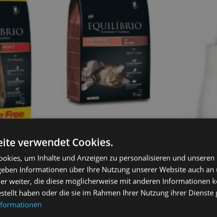
Equilibrio Preferance Lachs 2
kg
ite verwendet Cookies.
19,50
€
okies, um Inhalte und Anzeigen zu personalisieren und unseren
 Rasse
kg
 geben Informationen über Ihre Nutzung unserer Website auch an
Weiterlesen
er weiter, die diese möglicherweise mit anderen Informationen k
estellt haben oder die sie im Rahmen Ihrer Nutzung ihrer Dienst
sen
nformationen