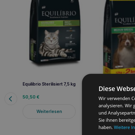
Equilibrio Sterilisiert 7,5 kg
Diese Webse
50,50
€
Wir verwenden Co
Equilibrio Mittlere
Erwachsene 12+2 
analysieren. Wir
75,20
€
Weiterlesen
und Analysepartn
Sie ihnen bereitg
Weiterle
haben.
Weitere I