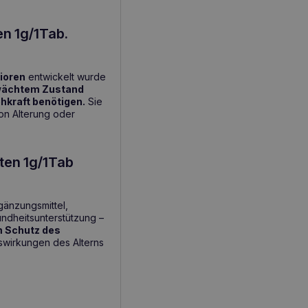
en 1g/1Tab.
ioren
entwickelt wurde
ächtem Zustand
ehkraft benötigen.
Sie
on Alterung oder
ten 1g/1Tab
rgänzungsmittel,
ndheitsunterstützung –
m Schutz des
swirkungen des Alterns