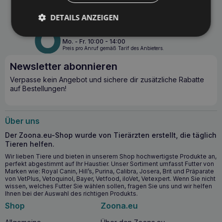
Allergien neigen, sowie für Ausstellungshunde. Im Sommer
hat die Butter eine schützende Wirkung gegen
Telefon
E-Mail
DETAILS ANZEIGEN
Verbrennungen durch heiße Straßenbeläge. Anwendung:
+48 697 297 307
info@zoona.eu
Massieren Sie eine dünne Schicht der Creme auf die
gereinigte Haut von Pfoten und Nase. Das Produkt ist nur
Mo. - Fr. 10:00 - 14:00
Preis pro Anruf gemäß Tarif des Anbieters.
zur äußeren Anwendung bestimmt. Lagern Sie die Butter bei
einer Temperatur zwischen 5° C und 25° C. Vermeiden Sie
Newsletter abonnieren
den Kontakt mit den Augen. Außerhalb der Reichweite von
Kindern aufbewahren. Das Produkt ist für Tiere bestimmt.
Verpasse kein Angebot und sichere dir zusätzliche Rabatte
Verwendbar bis: Verfallsdatum und Chargennummer auf der
auf Bestellungen!
Verpackung INCI: Butyrospermum Parkii Butter, Prunus
Amygdalus Dulcis Oil, Cera Alba, Lanolin, Helianthus Annuus
Seed Oil, Macadamia ternifolia Seed Oil, Avena Sativa
Über uns
Kernel Oil, Linum Usitatissimum Seed Oil, Cannabis sativa
Seed Oil, Tocopheryl Acetate, Calendula Officinalis Flower
Der Zoona.eu-Shop wurde von Tierärzten erstellt, die täglich
Extract.
Tieren helfen.
Wir lieben Tiere und bieten in unserem Shop hochwertigste Produkte an,
perfekt abgestimmt auf Ihr Haustier. Unser Sortiment umfasst Futter von
Marken wie: Royal Canin, Hill’s, Purina, Calibra, Josera, Brit und Präparate
von VetPlus, Vetoquinol, Bayer, Vetfood, iloVet, Vetexpert. Wenn Sie nicht
wissen, welches Futter Sie wählen sollen, fragen Sie uns und wir helfen
Ihnen bei der Auswahl des richtigen Produkts.
Shop
Zoona.eu