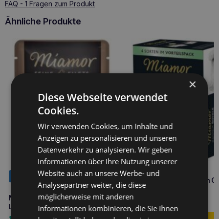
FAQ - 1 Fragen zum Produkt
Ähnliche Produkte
×
Diese Webseite verwendet
Cookies.
Wir verwenden Cookies, um Inhalte und
Anzeigen zu personalisieren und unseren
Datenverkehr zu analysieren. Wir geben
NEUHEIT
Informationen über Ihre Nutzung unserer
Website auch an unsere Werbe- und
NEUHEIT
Miamor Ragout Royale in G
Analysepartner weiter, die diese
Gemischte
möglicherweise mit anderen
Miamor Thunfischfilets in
Geschmacksrichtungen
9,70
€
Lachsgelee 100g
12x100g in Sauce
Informationen kombinieren, die Sie ihnen
1,40
€