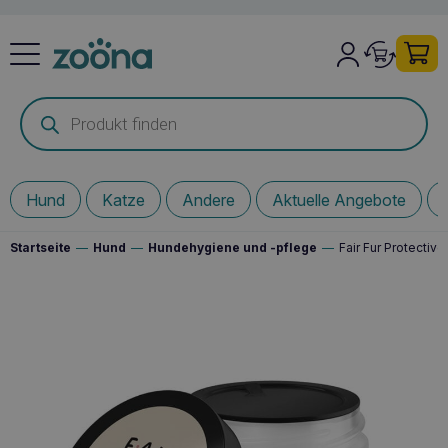
Products
search
Hund
Katze
Andere
Aktuelle Angebote
Startseite
—
Hund
—
Hundehygiene und -pflege
—
Fair Fur Protectiv