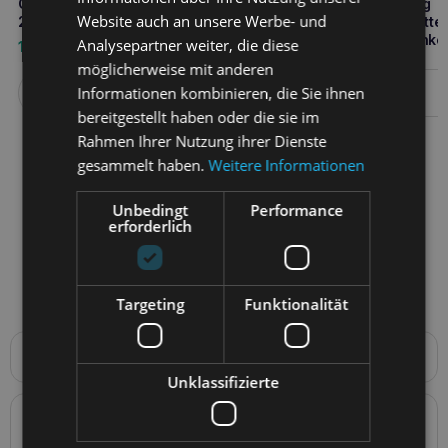
GAMEDOG Island Fischöl 33/22
GAMEDOG AniFlexi+ 150g
Website auch an unsere Werbe- und
250ml
Nahrungsergänzungsmittel
Unterstützung der Gelenke
Analysepartner weiter, die diese
19,90
€
25,20
€
möglicherweise mit anderen
Informationen kombinieren, die Sie ihnen
Weiterlesen
Weiterlesen
bereitgestellt haben oder die sie im
Rahmen Ihrer Nutzung ihrer Dienste
gesammelt haben.
Weitere Informationen
Unbedingt
Performance
erforderlich
Targeting
Funktionalität
Produktbeschreibung
Unklassifizierte
GAMEDOG AniFlexi+ 500g zur Unterstützung der
Gelenke
ist ein innovatives Nahrungsergänzungsmittel, das
Details zur Konformität des Produkts mit den
speziell für die
Gesundheit der Gelenke Ihres Hundes
entwickelt wurde. Dank seiner fortschrittlichen Formel, die
Vorschriften: Produktverantwortung