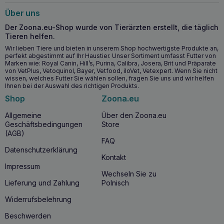
Alters empfohlen, von jungen Welpen bis hin zu Senioren,
Über uns
die Unterstützung bei der Erhaltung gesunder,
funktionierender Gelenke benötigen.
Der Zoona.eu-Shop wurde von Tierärzten erstellt, die täglich
Tieren helfen.
Wichtigste gesundheitliche Vorteile
Wir lieben Tiere und bieten in unserem Shop hochwertigste Produkte an,
perfekt abgestimmt auf Ihr Haustier. Unser Sortiment umfasst Futter von
Marken wie: Royal Canin, Hill’s, Purina, Calibra, Josera, Brit und Präparate
Reduziert Entzündungen und Schmerzen in den
von VetPlus, Vetoquinol, Bayer, Vetfood, iloVet, Vetexpert. Wenn Sie nicht
Gelenken
wissen, welches Futter Sie wählen sollen, fragen Sie uns und wir helfen
Fördert die Regeneration von Knorpel und
Ihnen bei der Auswahl des richtigen Produkts.
Bindegewebe
Shop
Zoona.eu
Verbessert die Flexibilität und Mobilität der Gelenke
Allgemeine
Über den Zoona.eu
Trägt zur gesunden Entwicklung der Gelenke bei
Geschäftsbedingungen
Store
Welpen bei
(AGB)
FAQ
Wann sollten Sie mit der Einnahme von
Datenschutzerklärung
Kontakt
GAMEDOG AniFlexi+ 500g zur Unterstützung
Impressum
der Gelenke beginnen?
Wechseln Sie zu
Lieferung und Zahlung
Polnisch
Der Beginn der Anwendung von
GAMEDOG AniFlexi+
500g Gelenk
ergänzung wird für Hunde jeden Alters
Widerrufsbelehrung
empfohlen, insbesondere für Hunde, die an
Arthrose der
Gelenke und der Wirbelsäule
leiden, für junge Hunde in
Beschwerden
der Phase des intensiven Wachstums mit Anomalien in der