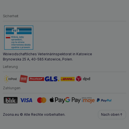
Entwicklung des Gelenkknorpels und für ältere Hunde, bei
denen die natürlichen Regenerationsprozesse bereits
geschwächt sind.
Sicherheit
Warum GAMEDOG AniFlexi+ 500g zur
Unterstützung der Gelenke kaufen?
Mit der Wahl von GAMEDOG AniFlexi+ 500g
Ergänzungsfuttermittel zur Unterstützung der Gelenke
investieren Sie in die Gesundheit und das Wohlbefinden
Woiwodschaftliches Veterinärinspektorat in Katowice
Ihres Hundes. Dieses Nahrungsergänzungsmittel bietet
Brynowska 25 A, 40-585 Katowice, Polen.
dank seiner sorgfältig ausgewählten Wirkstoffe eine
Lieferung
umfassende
Unterstützung des Bewegungsapparates
.
Es trägt dazu bei, die Gelenke Ihres Hundes in guter
Verfassung zu halten, was für einen aktiven Lebensstil und
sein Wohlbefinden unerlässlich ist. Die regelmäßige
Zahlungen
Einnahme von GAMEDOG AniFlexi+ 500g zur Unterstützung
der Gelenke kann die Lebensqualität Ihres Hundes deutlich
verbessern und ihm mehr Freude an jedem Tag bereiten.
Zoona.eu © Alle Rechte vorbehalten.
Nach oben