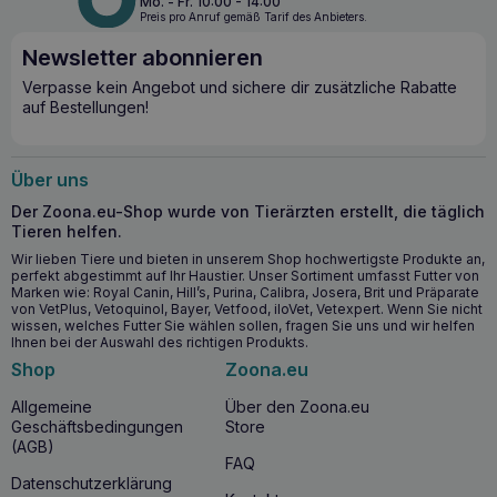
Mo. - Fr. 10:00 - 14:00
und Energiestoffwechsel des Körpers
, wirkt sich positiv
Preis pro Anruf gemäß Tarif des Anbieters.
auf
Wundheilungsprozesse
aus und
sorgt für einen
Newsletter abonnieren
optimalen Muskeltonus.
Dies ist besonders wichtig für
die
Gesunderhaltung des Nervensystems
, um
Verpasse kein Angebot und sichere dir zusätzliche Rabatte
Überempfindlichkeit der Nervenzellen und gefährliche
auf Bestellungen!
Muskelkrämpfe zu verhindern, was vor allem für trächtige
und periparturale Hündinnen wichtig ist.
Über uns
Wichtigste Vorteile für die Gesundheit
Der Zoona.eu-Shop wurde von Tierärzten erstellt, die täglich
Hohe Bioverfügbarkeit von Kalzium ohne Risiko von
Tieren helfen.
Phosphorstörungen
Wir lieben Tiere und bieten in unserem Shop hochwertigste Produkte an,
Sorgt für eine gute Skelettmineralisierung und
perfekt abgestimmt auf Ihr Haustier. Unser Sortiment umfasst Futter von
Knochendichte
Marken wie: Royal Canin, Hill’s, Purina, Calibra, Josera, Brit und Präparate
von VetPlus, Vetoquinol, Bayer, Vetfood, iloVet, Vetexpert. Wenn Sie nicht
Unterstützt die Blutgerinnung und Heilungsprozesse
wissen, welches Futter Sie wählen sollen, fragen Sie uns und wir helfen
Unterstützt die Funktion der Muskeln und des
Ihnen bei der Auswahl des richtigen Produkts.
Nervensystems
Shop
Zoona.eu
Allgemeine
Über den Zoona.eu
Wann sollten Sie mit der Einnahme von
Geschäftsbedingungen
Store
GAMEDOG Barfer Calciumcitrat 300g
(AGB)
beginnen?
FAQ
Datenschutzerklärung