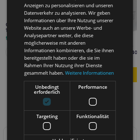
Anzeigen zu personalisieren und unseren
Datenverkehr zu analysieren. Wir geben
Informationen über Ihre Nutzung unserer
GEULINCX dentidog pro groß
Website auch an unsere Werbe- und
140g
Analysepartner weiter, die diese
9,40
€
möglicherweise mit anderen
DR SEIDEL FLAWITOL für
Informationen kombinieren, die Sie ihnen
Welpen großer Rassen 40
Weiterlesen
bereitgestellt haben oder die sie im
7,70
€
Rahmen Ihrer Nutzung ihrer Dienste
gesammelt haben.
Weitere Informationen
Unbedingt
Performance
erforderlich
Targeting
Funktionalität
Produktbeschreibung