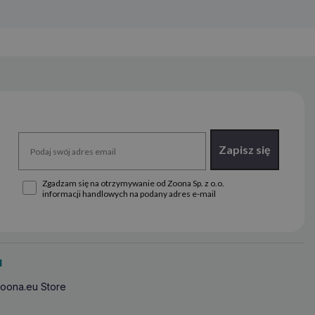
Zapisz się
Zgadzam się na otrzymywanie od Zoona Sp. z o.o.
informacji handlowych na podany adres e-mail
u
oona.eu Store