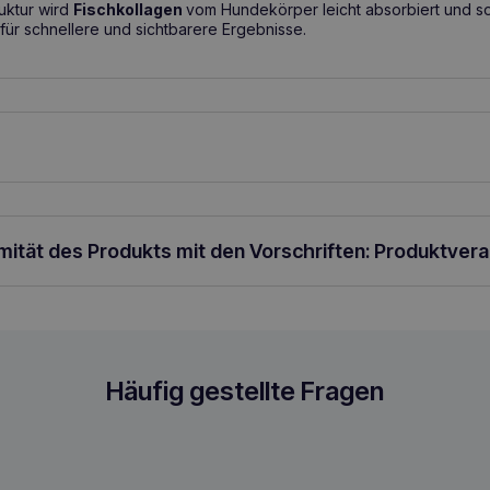
ruktur wird
Fischkollagen
vom Hundekörper leicht absorbiert und so
für schnellere und sichtbarere Ergebnisse.
tte pro Tag für je 15 kg Körpergewicht des Hundes.
ergewicht – 1 Tablette pro Tag.
 Minimum von 2 Monaten.
rmität des Produkts mit den Vorschriften: Produktver
Häufig gestellte Fragen