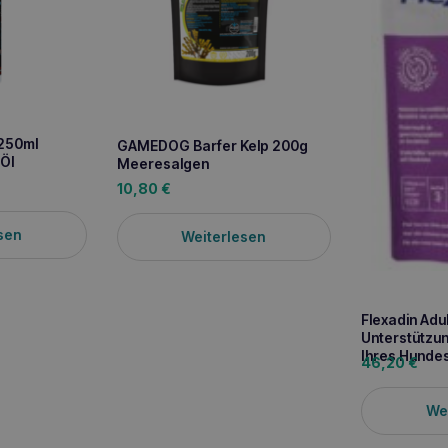
 250ml
GAMEDOG Barfer Kelp 200g
-Öl
Meeresalgen
10,80
€
sen
Weiterlesen
Flexadin Adu
Unterstützun
Ihres Hunde
46,20
€
We