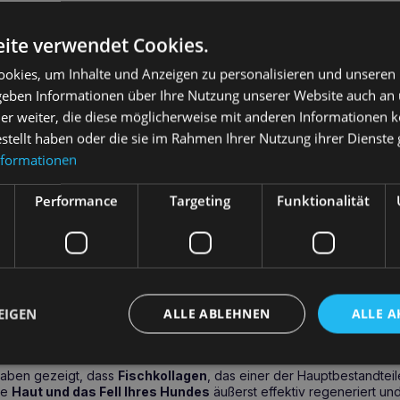
e mit der Einnahme von GAMEDOG Hair & Skin 90
ite verwendet Cookies.
DOG Hair & Skin 90 Tabletten
empfiehlt sich vor allem in Zeiten
okies, um Inhalte und Anzeigen zu personalisieren und unseren
roblemen mit trockenem, stumpfem und brüchigem Haar
sowie 
 geben Informationen über Ihre Nutzung unserer Website auch an
Ergänzungsfuttermittel ist auch eine ausgezeichnete Unterstützung
er weiter, die diese möglicherweise mit anderen Informationen k
d als ergänzende Therapie bei
Hautkrankheiten und Allergien
. Da
nd hilft ihnen, ihr ganzes Leben lang eine gesunde Haut und ein sch
estellt haben oder die sie im Rahmen Ihrer Nutzung ihrer Dienst
nformationen
ie GAMEDOG Hair & Skin 90 Tabletten kaufen?
Performance
Targeting
Funktionalität
 90 Tabletten
sind der Schlüssel zur Erhaltung einer
gesunden Ha
 Hundes. Dieses Nahrungsergänzungsmittel enthält alle wichtigen Näh
en Fells und einer gesunden Haut wichtig sind. Von
Fischkollagen
,
schachtelhalm- und Brennesselextrakten
wurde jeder Inhaltssto
undheit Ihres Tieres von innen heraus zu unterstützen und ein perfe
EIGEN
ALLE ABLEHNEN
ALLE A
te Tatsache über Fischkollagen
aben gezeigt, dass
Fischkollagen
, das einer der Hauptbestandte
die
Haut und das Fell Ihres Hundes
äußerst effektiv regeneriert un