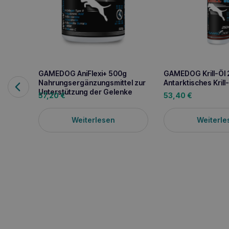
GAMEDOG AniFlexi+ 500g
GAMEDOG Krill-Öl
Nahrungsergänzungsmittel zur
Antarktisches Krill
Unterstützung der Gelenke
57,20
€
53,40
€
Weiterlesen
Weiterle