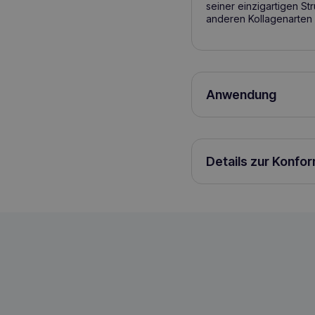
seiner einzigartigen St
anderen Kollagenarten 
Anwendung
Prophylaktisch 1 Table
Hunde unter 15 kg Körp
Verwenden Sie für ein
Details zur Konfo
GAMEDOG Hair & Skin 90 Tabletten
5904730806343