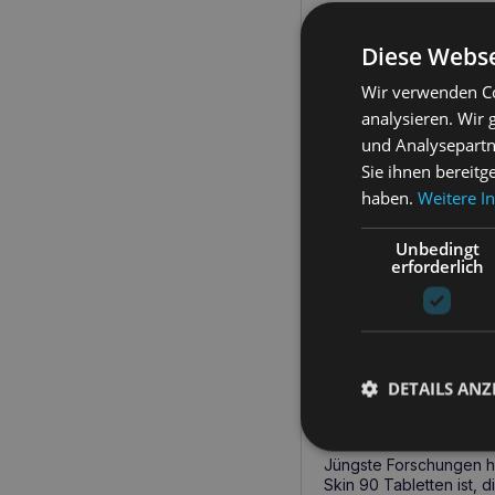
Wann sollten Si
beginnen?
Diese Webse
Die Einnahme von
GAME
Wir verwenden Co
Fellwechsels, bei P
analysieren. Wir
rissigen Krallen
. Das 
und Analysepartn
Ausstellungssaison un
jeden Alters geeignet u
Sie ihnen bereitg
haben.
Weitere I
Warum sollten S
Unbedingt
erforderlich
GAMEDOG Hair & Skin
glänzenden Fells
Ihres
Erhaltung eines gesund
E
,
Zink
bis hin zu
Acker
ausgewählt, um die Ges
gewährleisten.
DETAILS ANZ
Eine interessan
Jüngste Forschungen h
Skin 90 Tabletten ist, 