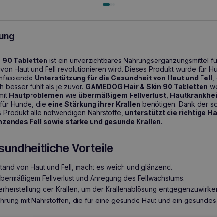
ung
 90 Tabletten
ist ein unverzichtbares Nahrungsergänzungsmittel fü
von Haut und Fell revolutionieren wird. Dieses Produkt wurde für H
 umfassende
Unterstützung für die Gesundheit von Haut und Fell
,
h besser fühlt als je zuvor.
GAMEDOG Hair & Skin 90 Tabletten
we
mit
Hautproblemen
wie
übermäßigem Fellverlust
,
Hautkrankhei
für Hunde, die
eine Stärkung ihrer Krallen
benötigen. Dank der so
es Produkt alle notwendigen Nährstoffe,
unterstützt die richtige H
nzendes Fell sowie starke und gesunde Krallen.
sundheitliche Vorteile
tand von Haut und Fell, macht es weich und glänzend.
bermäßigem Fellverlust und Anregung des Fellwachstums.
rherstellung der Krallen, um der Krallenablösung entgegenzuwirke
rung mit Nährstoffen, die für eine gesunde Haut und ein gesundes F