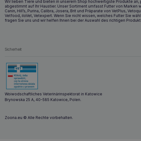
Wir lieben Tiere und bieten in unserem Shop hochwertigste Produkte an, 
abgestimmt auf Ihr Haustier. Unser Sortiment umfasst Futter von Marken w
Canin, Hill’s, Purina, Calibra, Josera, Brit und Präparate von VetPlus, Vetoqu
Vetfood, iloVet, Vetexpert. Wenn Sie nicht wissen, welches Futter Sie wähl
fragen Sie uns und wir helfen Ihnen bei der Auswahl des richtigen Produkt
Sicherheit
Woiwodschaftliches Veterinärinspektorat in Katowice
Brynowska 25 A, 40-585 Katowice, Polen.
Zoona.eu © Alle Rechte vorbehalten.