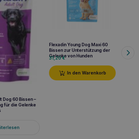
Flexadin Young Dog Maxi 60
GEULI
Bissen zur Unterstützung der
140g
Gelenke von Hunden
31,20
€
9,40
In den Warenkorb
lt Dog 60 Bissen –
g für die Gelenke
s
iterlesen