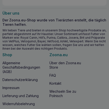
beginnen?
Die Einnahme von
GAMEDOG Island Fischöl 18/12 250ml
Über uns
wird als Teil der Gesundheitsvorsorge für Hunde jeden
Der Zoona.eu-Shop wurde von Tierärzten erstellt, die täglich
Alters empfohlen. Besonders empfehlenswert ist es bei
Tieren helfen.
Hunden mit
Hauterkrankungen mit Juckreiz, Allergien,
Atopie, vermehrtem Haarausfall sowie bei Arthrose,
Wir lieben Tiere und bieten in unserem Shop hochwertigste Produkte an,
perfekt abgestimmt auf Ihr Haustier. Unser Sortiment umfasst Futter von
Nierenversagen,
zur Unterstützung der Gesundheit von
Marken wie: Royal Canin, Hill’s, Purina, Calibra, Josera, Brit und Präparate
älteren Hunden
und bei der Ernährung von
trächtigen
von VetPlus, Vetoquinol, Bayer, Vetfood, iloVet, Vetexpert. Wenn Sie nicht
und
säugenden
Hündinnen.
wissen, welches Futter Sie wählen sollen, fragen Sie uns und wir helfen
Ihnen bei der Auswahl des richtigen Produkts.
Warum GAMEDOG Island Fischöl 18/12 250ml
Shop
Zoona.eu
kaufen?
Allgemeine
Über den Zoona.eu
Geschäftsbedingungen
Store
Wenn Sie sich für
GAMEDOG Iceland Fish Oil 18/12 250ml
(AGB)
entscheiden, stellen Sie sicher, dass Ihr Hund Zugang zu
FAQ
den hochwertigsten
Omega-3-Fettsäuren
hat, die für die
Datenschutzerklärung
Erhaltung von Gesundheit und Wohlbefinden entscheidend
Kontakt
sind. Das Produkt hat eine hohe Bioverfügbarkeit und ist
Impressum
frei von Schwermetallen und anderen Verunreinigungen,
Wechseln Sie zu
wodurch es sicher und wirksam ist. Die Einnahme dieses Öls
Lieferung und Zahlung
Polnisch
ist eine einfache und wirksame Methode zur Verbesserung
des Hautzustands, des Fells, zur Unterstützung der Herz-
Widerrufsbelehrung
Kreislauf-Funktion und der Neuroprotektion.