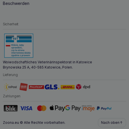
Beschwerden
Interessante Fakten über EPA- und DHA-
Säuren
Sicherheit
EPA- und DHA-Säuren
sind für die normale Entwicklung
und Funktion des
Gehirns
und der
Netzhaut
bei Welpen
unerlässlich. Bei erwachsenen Hunden
unterstützen sie
die kognitiven Funktionen, die motorischen Fähigkeiten
und die allgemeine Gesundheit.
Studien zeigen, dass
sich eine Supplementierung mit
Omega-3-Fettsäuren
positiv auf das Verhalten und die Stimmung von Hunden
auswirkt und ihre Lebensqualität verbessert.
Woiwodschaftliches Veterinärinspektorat in Katowice
Brynowska 25 A, 40-585 Katowice, Polen.
Lieferung
Zahlungen
Zoona.eu © Alle Rechte vorbehalten.
Nach oben