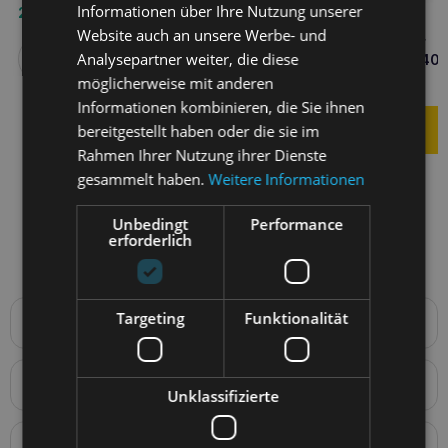
Informationen über Ihre Nutzung unserer
25,40
€
Website auch an unsere Werbe- und
DR SEIDEL FLAWITOL für
Analysepartner weiter, die diese
Welpen großer Rassen 40
Weiterlesen
möglicherweise mit anderen
7,70
€
Informationen kombinieren, die Sie ihnen
bereitgestellt haben oder die sie im
Rahmen Ihrer Nutzung ihrer Dienste
gesammelt haben.
Weitere Informationen
Unbedingt
Performance
erforderlich
Targeting
Funktionalität
Produktbeschreibung
GAMEDOG Iceland Fish Oil 18/12 250ml
ist ein
einzigartiges Nahrungsergänzungsmittel für Hunde, dessen
Anwendung
Hauptzweck die Unterstützung der allgemeinen Gesundheit
Unklassifizierte
Ihres vierbeinigen Freundes ist. Dieses Produkt ist eine
1 Pumpe reicht für 0,5 ml Öl.
reiche
Quelle von Omega-3-Fettsäuren (EPA und DHA)
,
Als vorbeugende Maßnahme wird empfohlen: 1 ml Öl pro 10
die aus dem Öl von wild gefangenen Meeresfischen wie
kg Körpergewicht des Tieres.
Details zur Konformität des Produkts mit den