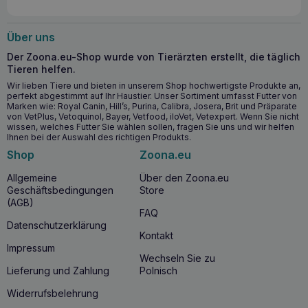
GAMEDOG Iceland Fish Oil 33/22 250ml zu
beginnen?
Über uns
Es wird empfohlen,
GAMEDOG Iceland Fish Oil 33/22
Der Zoona.eu-Shop wurde von Tierärzten erstellt, die täglich
250ml
zur Unterstützung der Behandlung einer Vielzahl
Tieren helfen.
von Hundeerkrankungen zu verwenden, wie z.B.
Nieren-
und Leberprobleme, Herzerkrankungen,
Wir lieben Tiere und bieten in unserem Shop hochwertigste Produkte an,
perfekt abgestimmt auf Ihr Haustier. Unser Sortiment umfasst Futter von
Hauterkrankungen mit Juckreiz, Allergien, Atopie,
Marken wie: Royal Canin, Hill’s, Purina, Calibra, Josera, Brit und Präparate
Arthritis und zur Verbesserung des Zustands von Haut
von VetPlus, Vetoquinol, Bayer, Vetfood, iloVet, Vetexpert. Wenn Sie nicht
und Fell.
Dieses Produkt ist besonders nützlich, wenn eine
wissen, welches Futter Sie wählen sollen, fragen Sie uns und wir helfen
Erhöhung der
EPA-
und
DHA-Menge
in der Nahrung
Ihnen bei der Auswahl des richtigen Produkts.
erforderlich ist, ohne den Kaloriengehalt der Mahlzeiten zu
Shop
Zoona.eu
erhöhen – wichtig für übergewichtige Hunde oder solche,
die eine spezielle Diät benötigen.
Allgemeine
Über den Zoona.eu
Geschäftsbedingungen
Store
Warum sollten Sie GAMEDOG Iceland Fish Oil
(AGB)
FAQ
33/22 250ml kaufen?
Datenschutzerklärung
Kontakt
GAMEDOG Island Fischöl 33/22 250ml
bietet eine
Impressum
hochkonzentrierte
Quelle von Omega-3-Fettsäuren
, die
Wechseln Sie zu
es zu einer hochwirksamen therapeutischen Unterstützung
Lieferung und Zahlung
Polnisch
bei einer Vielzahl von Erkrankungen und zur Verbesserung
der allgemeinen Gesundheit Ihres Hundes macht. Dank
Widerrufsbelehrung
seines hohen
EPA-
und
DHA-Gehalts
unterstützt
dieses