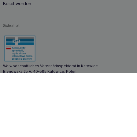
Nahrungsergänzungsmittel wirksam
die Funktion des
Beschwerden
Herzens, des Herz-Kreislauf-Systems, der Nieren, der
Leber und des Nervensystems und trägt zu einem
besseren Zustand von Haut und Fell bei.
Die
Qualitätszertifizierung des Produkts garantiert die
Sicherheit
Sicherheit der Anwendung, da das Vorhandensein von
Schwermetallen und anderen Verunreinigungen
ausgeschlossen ist.
Interessante Fakten über EPA- und DHA-
Säuren
Woiwodschaftliches Veterinärinspektorat in Katowice
EPA- und DHA-Säuren
sind für die Erhaltung der
Brynowska 25 A, 40-585 Katowice, Polen.
Gesundheit und des Wohlbefindens von Hunden von
Lieferung
entscheidender Bedeutung. Ihr Wirkungsspektrum ist breit
gefächert und
reicht von der Unterstützung der Herz-
Kreislauf-Funktion und des Neuroschutzes bis hin zur
Verbesserung des Zustands von Haut und Fell.
Ihre
Zahlungen
regelmäßige Einnahme kann die Lebensqualität von Hunden
jeden Alters erheblich verbessern.
Zoona.eu © Alle Rechte vorbehalten.
Nach oben