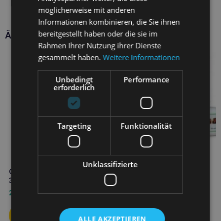
möglicherweise mit anderen
Informationen kombinieren, die Sie ihnen
bereitgestellt haben oder die sie im
Ähnliche Produkte
Rahmen Ihrer Nutzung ihrer Dienste
gesammelt haben.
Weitere Informationen
Unbedingt
Performance
erforderlich
Targeting
Funktionalität
GEULINCX skingel 50 ml
Unklassifizierte
GEULINCX Enteromicro Complex
21,20
€
32 Tabletten
21,50
€
ALLE AKZEPTIEREN