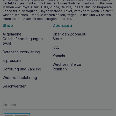
oder Fett festgestellt werden. Es kann auch als
perfekt abgestimmt auf Ihr Haustier. Unser Sortiment umfasst Futter von
vorbeugende Maßnahme verwendet werden, um ein
Marken wie: Royal Canin, Hill’s, Purina, Calibra, Josera, Brit und Präparate
von VetPlus, Vetoquinol, Bayer, Vetfood, iloVet, Vetexpert. Wenn Sie nicht
gesundes Umfeld im Gehörgang zu erhalten und
wissen, welches Futter Sie wählen sollen, fragen Sie uns und wir helfen
Infektionen zu verhindern.
Ihnen bei der Auswahl des richtigen Produkts.
Shop
Zoona.eu
Warum GEULINCX Clorexyderm Oto Piu 150ml
Ohrenpflege kaufen?
Allgemeine
Über den Zoona.eu
Geschäftsbedingungen
Store
GEULINCX Clorexyderm Oto Piu 150ml
Ohrenpflege ist
(AGB)
ein wesentlicher Bestandteil der täglichen Pflege der Ohren
FAQ
Ihres Hundes oder Ihrer Katze. Die regelmäßige
Datenschutzerklärung
Kontakt
Anwendung hält nicht nur die Ohrmuschel sauber und
Impressum
gesund, sondern
beugt
auch
der Entstehung von
Wechseln Sie zu
Infektionen und Entzündungen vor
, die zu ernsteren
Lieferung und Zahlung
Polnisch
Gesundheitsproblemen führen können. Dank der
Inhaltsstoffe, die die Bakterienflora normalisieren und den
Widerrufsbelehrung
pH-Wert stabilisieren, ist
GEULINCX Clorexyderm Oto Piu
150ml Ohrenpflege
eine sichere und wirksame Lösung zur
Beschwerden
Unterstützung der allgemeinen Gesundheit Ihres Haustiers.
Interessante Fakten über das Produkt
Sicherheit
Die einzigartige Formel von
GEULINCX Clorexyderm Oto
Piu
ohne Antibiotika und Steroide
macht es zu einem