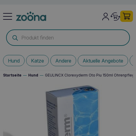
Products
search
Hund
Katze
Andere
Aktuelle Angebote
Startseite
—
Hund
—
GEULINCX Clorexyderm Oto Piu 150ml Ohrenpfleg