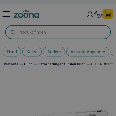
Products
search
Hund
Katze
Andere
Aktuelle Angebote
Startseite
—
Hund
—
Beförderungen für den Hund
—
GEULINCX enter