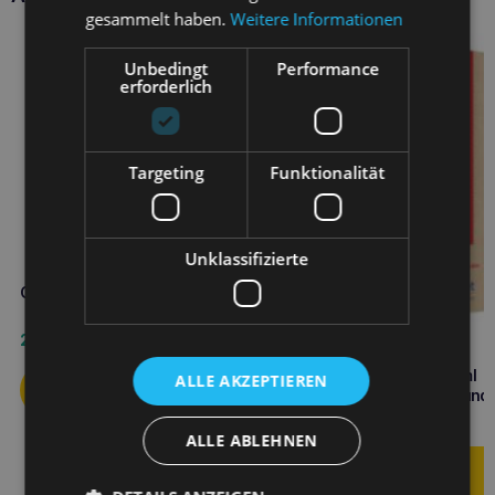
gesammelt haben.
Weitere Informationen
Unbedingt
Performance
erforderlich
Targeting
Funktionalität
Unklassifizierte
GEULINCX Tris-Nac 120ml
24,90
€
SCANVET AuriCeum 50ml
ALLE AKZEPTIEREN
Ohrflüssigkeit für Hund und
Katze
8,90
€
ALLE ABLEHNEN