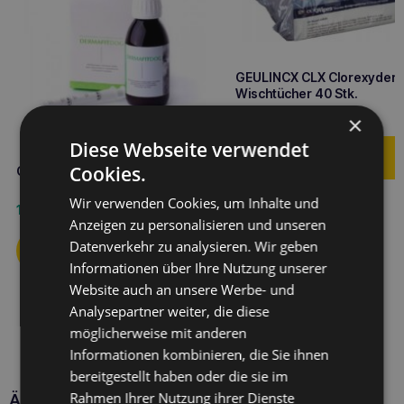
GEULINCX CLX Clorexyder
Wischtücher 40 Stk.
28,00
€
×
Diese Webseite verwendet
Cookies.
GEULINCX Dermafit Hund 125ml
Wir verwenden Cookies, um Inhalte und
16,10
€
Anzeigen zu personalisieren und unseren
Datenverkehr zu analysieren. Wir geben
Informationen über Ihre Nutzung unserer
Website auch an unsere Werbe- und
Analysepartner weiter, die diese
möglicherweise mit anderen
Informationen kombinieren, die Sie ihnen
bereitgestellt haben oder die sie im
Rahmen Ihrer Nutzung ihrer Dienste
Ähnliche Produkte