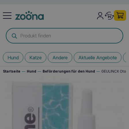
Products
search
Hund
Katze
Andere
Aktuelle Angebote
Startseite
—
Hund
—
Beförderungen für den Hund
—
GEULINCX Otodi