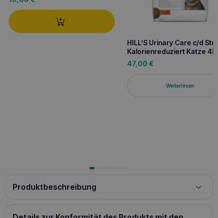
HILL’S Urinary Care c/d Str
Kalorienreduziert Katze 4k
47,00
€
Weiterlesen
Produktbeschreibung
Tierärztliches Präparat zur Reinigung des äußeren Ohres
bei Otitis externa. Tierärztliches Präparat mit TRIS-EDTA
Details zur Konformität des Produkts mit den
und Chlorhexidin. Das Präparat wird zur Reinigung des