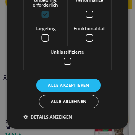
erforderlich
Targeting
Funktionalität
Unklassifizierte
Ähnliche Produkte
ALLE AKZEPTIEREN
ALLE ABLEHNEN
DETAILS ANZEIGEN
GEULINCX stomodine f Tube 30
ml
19,80
€