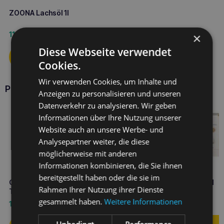
ZOONA Lachsöl 1l
11,60
€
×
Diese Webseite verwendet
Cookies.
Wir verwenden Cookies, um Inhalte und
Produkte GEULINCX
Anzeigen zu personalisieren und unseren
Datenverkehr zu analysieren. Wir geben
Informationen über Ihre Nutzung unserer
Website auch an unsere Werbe- und
Analysepartner weiter, die diese
möglicherweise mit anderen
Informationen kombinieren, die Sie ihnen
bereitgestellt haben oder die sie im
GEULINCX Diadog’n cat 10
GEULINCX diadog’n cat 1
Rahmen Ihrer Nutzung ihrer Dienste
Tabletten Set
Tablette 5g
gesammelt haben.
Weitere Informationen
15,50
€
1,90
€
Unbedingt
Performance