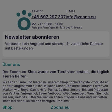
Eigenschaften lindert das Spray Juckreiz und Irritationen
und unterstützt gleichzeitig die natürlichen
Abwehrmechanismen der Haut. Die regelmäßige
Telefon
E-Mail
Anwendung des Sprays trägt zur Erhaltung einer gesunden
+48 697 297 307
info@zoona.eu
Haut und eines gesunden Fells bei, was für das
Wohlbefinden Ihres Haustieres entscheidend ist. Es ist eine
Mo. - Fr. 10:00 - 14:00
ausgezeichnete Wahl für Besitzer, die ihre Haustiere
Preis pro Anruf gemäß Tarif des Anbieters.
umfassend schützen und pflegen möchten.
Newsletter abonnieren
Wichtigste Vorteile für die Gesundheit
Verpasse kein Angebot und sichere dir zusätzliche Rabatte
auf Bestellungen!
Lindert den Juckreiz und verschafft schnelle Linderung
bei seborrhoischen Hauterkrankungen.
Reguliert die Talgproduktion und trägt so zu einer
Über uns
gesunden und klaren Haut bei.
Der Zoona.eu-Shop wurde von Tierärzten erstellt, die täglich
Unterstützt die Behandlung von bakteriellen und
Tieren helfen.
Hefeinfektionen, die zu Seborrhoe führen können.
Wir lieben Tiere und bieten in unserem Shop hochwertigste Produkte an,
Schützt die Haut vor Schäden, fördert die Regeneration
perfekt abgestimmt auf Ihr Haustier. Unser Sortiment umfasst Futter von
der Haut und stellt ihr natürliches Gleichgewicht wieder
Marken wie: Royal Canin, Hill’s, Purina, Calibra, Josera, Brit und Präparate
her.
von VetPlus, Vetoquinol, Bayer, Vetfood, iloVet, Vetexpert. Wenn Sie nicht
wissen, welches Futter Sie wählen sollen, fragen Sie uns und wir helfen
Ihnen bei der Auswahl des richtigen Produkts.
Wann ist es ratsam, mit der Anwendung von
Shop
Zoona.eu
GEULINCX Zincoseb Spray zu beginnen?