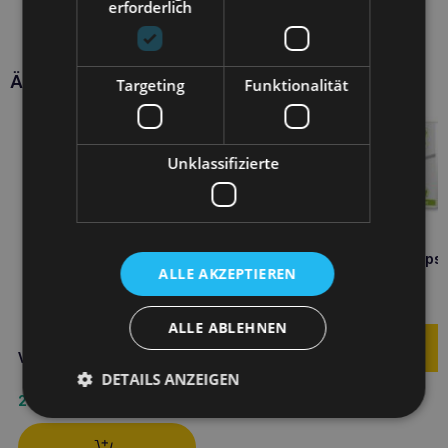
erforderlich
Ähnliche Produkte
Targeting
Funktionalität
Unklassifizierte
VETFOOD VitActiv 60 Kapse
ALLE AKZEPTIEREN
16,80
€
ALLE ABLEHNEN
VETFOOD Fiberactiv 500g
DETAILS ANZEIGEN
26,90
€