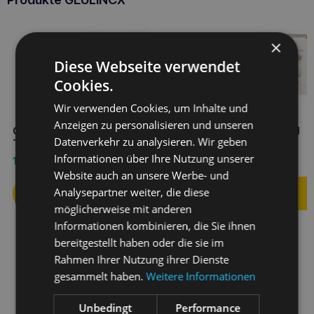
×
Diese Webseite verwendet
Cookies.
Wir verwenden Cookies, um Inhalte und
Anzeigen zu personalisieren und unseren
GEULINCX Diadog’n cat 10
GEULINCX diadog’n cat 1
Datenverkehr zu analysieren. Wir geben
Tabletten Set
Tablette 5g
Informationen über Ihre Nutzung unserer
15,50
€
1,90
€
Website auch an unsere Werbe- und
Analysepartner weiter, die diese
möglicherweise mit anderen
Informationen kombinieren, die Sie ihnen
bereitgestellt haben oder die sie im
Rahmen Ihrer Nutzung ihrer Dienste
gesammelt haben.
Weitere Informationen
Unbedingt
Performance