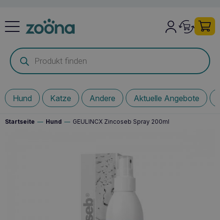
Products
search
Hund
Katze
Andere
Aktuelle Angebote
Startseite
—
Hund
—
GEULINCX Zincoseb Spray 200ml