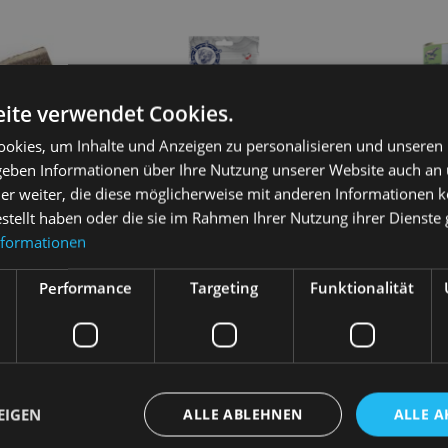
ite verwendet Cookies.
okies, um Inhalte und Anzeigen zu personalisieren und unseren
 geben Informationen über Ihre Nutzung unserer Website auch an
er weiter, die diese möglicherweise mit anderen Informationen k
estellt haben oder die sie im Rahmen Ihrer Nutzung ihrer Dienst
nformationen
BALTICA Hypoallergene
BALTICA Wild
irschgeweih
Beißringe mit Lachs 1 Stück
Cranberry 4
getreidefrei
Performance
Targeting
Funktionalität
4,50
€
3,70
€
sen
Weiterlesen
We
EIGEN
ALLE ABLEHNEN
ALLE A