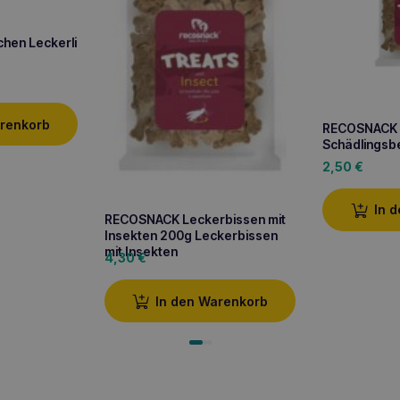
hen Leckerli
arenkorb
RECOSNACK
Schädlings
2,50
€
In 
RECOSNACK Leckerbissen mit
Insekten 200g Leckerbissen
mit Insekten
4,30
€
In den Warenkorb