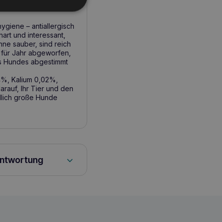
giene – antiallergisch
art und interessant,
hne sauber, sind reich
r für Jahr abgeworfen,
es Hundes abgestimmt
,4%, Kalium 0,02%,
rauf, Ihr Tier und den
dlich große Hunde
antwortung