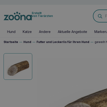
Products
Erstellt
search
von Tierärzten
Hund
Katze
Andere
Aktuelle Angebote
Marken
Startseite
—
Hund
—
Futter und Leckerlis für Ihren Hund
—
geweih h