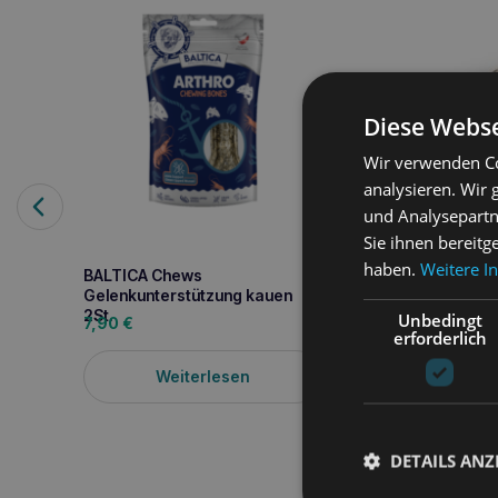
Diese Webse
Wir verwenden Co
analysieren. Wir
und Analysepartn
Sie ihnen bereitg
haben.
Weitere I
BALTICA Chews
Hirschgeweih
Gelenkunterstützung kauen
Hundekauartikel/H
2St.
Biss 1/2 l
Unbedingt
7,90
€
14,00
€
erforderlich
Weiterlesen
Weiterle
DETAILS ANZ