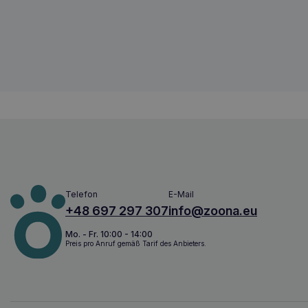
geweih hund kauen/hirschgeweih beiße
5902802330116
Telefon
E-Mail
+48 697 297 307
info@zoona.eu
Mo. - Fr. 10:00 - 14:00
Preis pro Anruf gemäß Tarif des Anbieters.