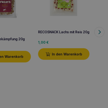
RECOSNACK Lachs mit Reis 20g
bekämpfung 20g
Recosn
1,00
€
Reis 1
2,20
In den Warenkorb
den Warenkorb