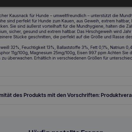
ung
her Kausnack für Hunde – umweltfreundlich – unterstützt die Mundhy
ihe sind perfekt für Hunde zum Kauen, aus Geweih, extrem haltbar, h
ken. Sie sind äußerst vorteilhaft für die Mundhygiene, halten die Zä
zium, sicher, gesund und extrem haltbar. Das Hirschgeweih wird Jah
leinere Stücke geschnitten, die perfekt auf die Größe und Rasse d
weiß 32%, Feuchtigkeit 13%, Ballaststoffe 3%, Fett 0,1%, Natrium 0
phor 11g/100g, Magnesium 25mg/100g, Eisen 997 ppm Achten Sie da
zu überwachen. Erhältlich in verschiedenen Größen für unterschie
rmität des Produkts mit den Vorschriften: Produktver