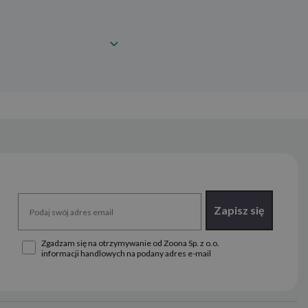
Zapisz się
Zgadzam się na otrzymywanie od Zoona Sp. z o.o.
informacji handlowych na podany adres e-mail