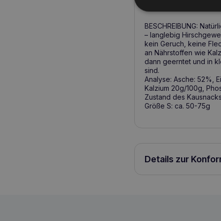
Produktbeschreib
BESCHREIBUNG: Natürlic
– langlebig Hirschgewe
kein Geruch, keine Flec
an Nährstoffen wie Kal
dann geerntet und in k
sind.
Analyse: Asche: 52%, Ei
Kalzium 20g/100g, Phos
Zustand des Kausnacks 
Größe S: ca. 50-75g
Details zur Konfo