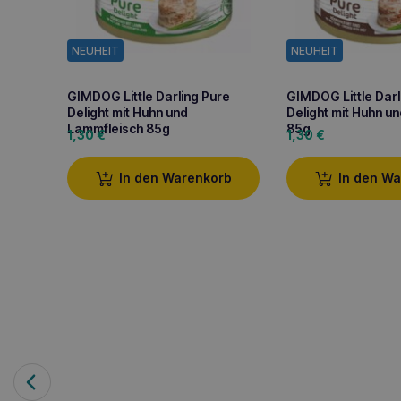
NEUHEIT
NEUHEIT
GIMDOG Little Darling Pure
GIMDOG Little Darl
Delight mit Huhn und
Delight mit Huhn un
Lammfleisch 85g
85g
1,30
€
1,30
€
In den Warenkorb
In den W