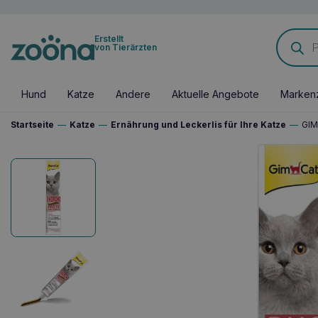
Products
Erstellt
search
von Tierärzten
Hund
Katze
Andere
Aktuelle Angebote
Marken
Startseite
—
Katze
—
Ernährung und Leckerlis für Ihre Katze
—
GIM