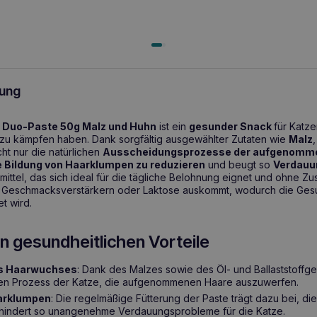
ung
l Duo-Paste 50g Malz und Huhn
ist ein
gesunder Snack
für Katze
zu kämpfen haben. Dank sorgfältig ausgewählter Zutaten wie
Malz
cht nur die natürlichen
Ausscheidungsprozesse der aufgenomm
e Bildung von Haarklumpen zu reduzieren
und beugt so
Verdauu
rmittel, das sich ideal für die tägliche Belohnung eignet und ohne Z
, Geschmacksverstärkern oder Laktose auskommt, wodurch die Gesu
t wird.
n gesundheitlichen Vorteile
es Haarwuchses
: Dank des Malzes sowie des Öl- und Ballaststoffgeh
hen Prozess der Katze, die aufgenommenen Haare auszuwerfen.
arklumpen
: Die regelmäßige Fütterung der Paste trägt dazu bei, di
hindert so unangenehme Verdauungsprobleme für die Katze.