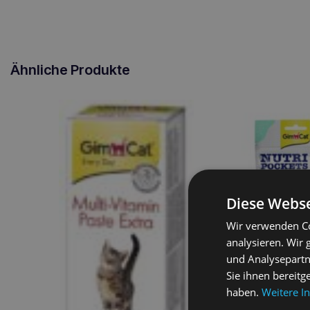
Ähnliche Produkte
Diese Webse
Wir verwenden Co
analysieren. Wir
und Analysepartn
Sie ihnen bereitg
haben.
Weitere I
GIMCAT Nutri Pock