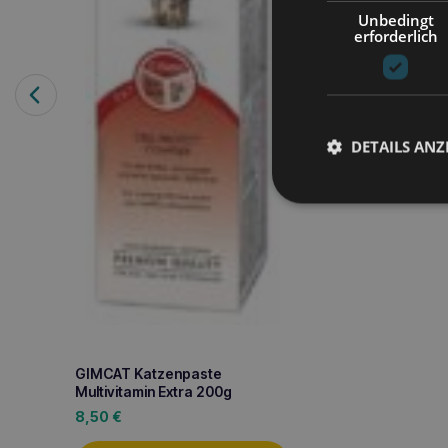
60g Zahnpflege
Unbedingt
erforderlich
1,50
€
Weiterle
DETAILS ANZ
GIMCAT Katzenpaste
Multivitamin Extra 200g
8,50
€