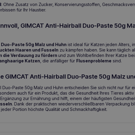
d
: Ohne Zusatz von Zucker, Konservierungsstoffen, Geschmacksvers
bissen für Ihr Haustier.
sinnvoll, GIMCAT Anti-Hairball Duo-Paste 50g M
l Duo-Paste 50g Malz und Huhn
ist ideal für Katzen jeden Alters,
uckten Haaren und Fusseln
zu kämpfen haben. Sie kann täglich a
m die Verdauung zu fördern
und zum Wohlbefinden Ihrer Katze beiz
langhaarige Katzen
, die anfälliger für
Flusenprobleme
sind.
ie GIMCAT Anti-Hairball Duo-Paste 50g Malz u
ll Duo-Paste 50g Malz und Huhn entscheiden Sie sich nicht nur für 
, sondern auch für ein Produkt, das die Gesundheit Ihres Tieres aktiv 
 Ergänzung zur Ernährung und hilft, einem der häufigsten Gesundhe
sseln
. Dank der praktischen wiederverschließbaren Verpackung ble
it jeder Portion höchste Qualität und Schmackhaftigkeit.