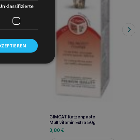
en 60g
Katze
Unklassifizierte
Kroke
1,50
€
iterlesen
KZEPTIEREN
GIMCAT Katzenpaste
Multivitamin Extra 50g
3,80
€