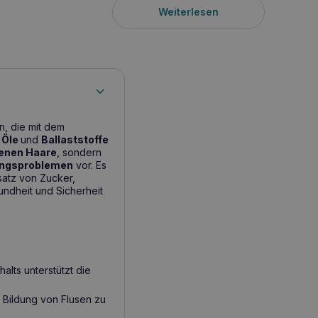
Weiterlesen
n, die mit dem
,
Öle
und
Ballaststoffe
enen Haare
, sondern
ngsproblemen
vor. Es
usatz von Zucker,
ndheit und Sicherheit
alts unterstützt die
e Bildung von Flusen zu