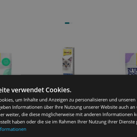
ite verwendet Cookies.
okies, um Inhalte und Anzeigen zu personalisieren und unseren
 geben Informationen über Ihre Nutzung unserer Website auch an
er weiter, die diese möglicherweise mit anderen Informationen k
GIMCAT Multi-Vitamin Duo-
estellt haben oder die sie im Rahmen Ihrer Nutzung ihrer Dienst
Paste 12 Vitamine 50g mit
nformationen
Thunfisch
4,10
€
ets Dental
GIMCAT Nutri