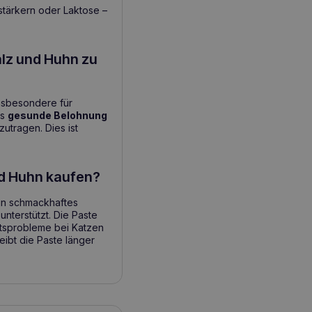
tärkern oder Laktose –
alz und Huhn zu
 insbesondere für
ls
gesunde Belohnung
utragen. Dies ist
nd Huhn kaufen?
ein schmackhaftes
unterstützt. Die Paste
itsprobleme bei Katzen
ibt die Paste länger