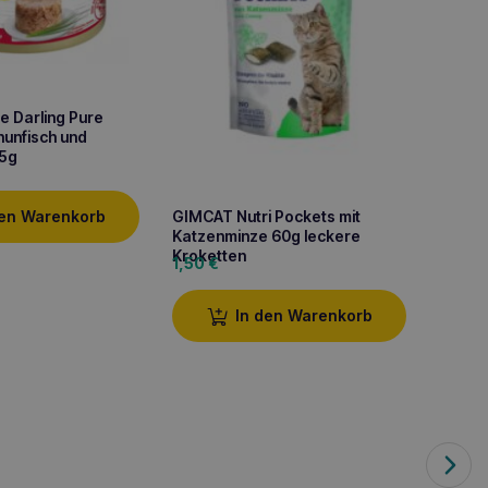
e Darling Pure
Thunfisch und
85g
GIMCAT Nutri Pockets mit
den Warenkorb
Katzenminze 60g leckere
Kroketten
1,50
€
In den Warenkorb