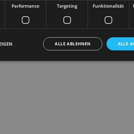
und Vitamin
Performance
Targeting
Funktionalität
In den Warenkorb
1,40
€
sen
We
EIGEN
ALLE ABLEHNEN
ALLE A