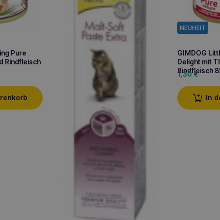
NEUHEIT
ing Pure
GIMDOG Littl
d Rindfleisch
Delight mit 
Rindfleisch 
1,30
€
arenkorb
In 