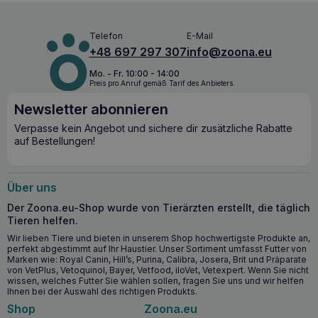
italienischen Hartkäse mit Biotin, Zink und Leinöl bildet einen
Nährstoffkomplex, der auf vielen Ebenen wirkt.
Biotin
sorgt
für eine samtweiche Haut und ein intensiv glänzendes Fell,
Telefon
E-Mail
während
Zink und Leinsamenöl
den gesunden
+48 697 297 307
info@zoona.eu
Hautstoffwechsel zusätzlich unterstützen. Das Produkt
enthält keine künstlichen Farb-, Zucker- oder
Mo. - Fr. 10:00 - 14:00
Konservierungsstoffe, was es zu einer natürlichen Wahl für
Preis pro Anruf gemäß Tarif des Anbieters.
bewusste Katzenhalter macht.
Newsletter abonnieren
Die wichtigsten gesundheitlichen Vorteile
Verpasse kein Angebot und sichere dir zusätzliche Rabatte
auf Bestellungen!
Glänzendes und gesundes Fell
– Biotin verleiht dem
Fell einen intensiven Glanz und Geschmeidigkeit.
Gesündere Haut
– Leinöl und Zink unterstützen die
Über uns
Hautgesundheit und beseitigen Probleme mit
Trockenheit und Reizungen.
Der Zoona.eu-Shop wurde von Tierärzten erstellt, die täglich
Kräftigere Krallen
– Wirkstoffe stärken die Krallen und
Tieren helfen.
beugen so Brüchen vor.
Wir lieben Tiere und bieten in unserem Shop hochwertigste Produkte an,
Hohe Geschmacksakzeptanz
– natürlicher
perfekt abgestimmt auf Ihr Haustier. Unser Sortiment umfasst Futter von
italienischer Käse macht die Paste äußerst schmackhaft
Marken wie: Royal Canin, Hill’s, Purina, Calibra, Josera, Brit und Präparate
von VetPlus, Vetoquinol, Bayer, Vetfood, iloVet, Vetexpert. Wenn Sie nicht
und wird von Katzen gerne angenommen.
wissen, welches Futter Sie wählen sollen, fragen Sie uns und wir helfen
Ihnen bei der Auswahl des richtigen Produkts.
Ab wann ist es sinnvoll, GIMCAT Cheese Biotin
Shop
Zoona.eu