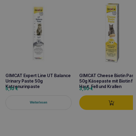
GIMCAT Expert Line UT Balance
GIMCAT Cheese Biotin Pas
Urinary Paste 50g
50g Käsepaste mit Biotin fü
Katzenurinpaste
Haut, Fell und Krallen
5,10
€
3,50
€
Weiterlesen