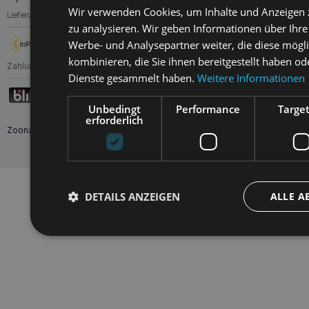
Katze zu verbessern.
Wir verwenden Cookies, um Inhalte und Anzeigen 
Lieferung
zu analysieren. Wir geben Informationen über Ihr
Werbe- und Analysepartner weiter, die diese mögl
kombinieren, die Sie ihnen bereitgestellt haben od
Zahlungen
Dienste gesammelt haben.
Weitere Informationen
Unbedingt
Performance
Targe
erforderlich
Zoona.eu © Alle Rechte vorbehalten.
Nach oben
DETAILS ANZEIGEN
ALLE A