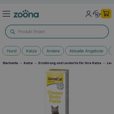
Products
search
Hund
Katze
Andere
Aktuelle Angebote
Startseite
—
Katze
—
Ernährung und Leckerlis für Ihre Katze
—
Leck