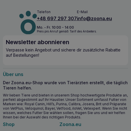
Abwehrkräfte des Körpers aktivieren. Diese essentiellen
Nährstoffe stärken
das Immunsystem
, verleihen Vitalität,
verbessern die Stimmung und sorgen für ein
schönes Fell
.
Telefon
E-Mail
Dies ist ein idealer Snack, der Schmackhaftigkeit mit
+48 697 297 307
info@zoona.eu
gesundheitlichen Vorteilen verbindet.
Mo. - Fr. 10:00 - 14:00
Preis pro Anruf gemäß Tarif des Anbieters.
Die wichtigsten gesundheitlichen Vorteile
Newsletter abonnieren
Stärkung des Immunsystems durch die Vitamine A, D3
und E
Verpasse kein Angebot und sichere dir zusätzliche Rabatte
auf Bestellungen!
Verbessert den Zustand von Haut und Fell
Keine künstlichen Farbstoffe, Aromen oder
Zuckerzusätze für eine gesunde Ernährung
Über uns
Ab wann sollten Sie GIMCAT Nutri Pockets mit
Der Zoona.eu-Shop wurde von Tierärzten erstellt, die täglich
Ente und Vitaminen 60g verwenden?
Tieren helfen.
Wir lieben Tiere und bieten in unserem Shop hochwertigste Produkte an,
GIMCAT Nutri Pockets mit Ente und Vitaminen 60g
sind
perfekt abgestimmt auf Ihr Haustier. Unser Sortiment umfasst Futter von
ideal für Katzen jeden Alters als tägliche Belohnung oder
Marken wie: Royal Canin, Hill’s, Purina, Calibra, Josera, Brit und Präparate
Snack. Besonders empfehlenswert für Katzen, die eine
von VetPlus, Vetoquinol, Bayer, Vetfood, iloVet, Vetexpert. Wenn Sie nicht
wissen, welches Futter Sie wählen sollen, fragen Sie uns und wir helfen
Unterstützung des
Immunsystems
benötigen und bei
Ihnen bei der Auswahl des richtigen Produkts.
denen wir
den Zustand von Haut und Fell verbessern
wollen. Die kalorienarmen Scones können regelmäßig
Shop
Zoona.eu
verabreicht werden, ohne die Ernährung der Katze mit