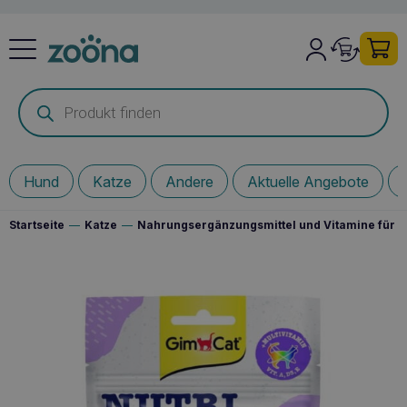
Products
search
Hund
Katze
Andere
Aktuelle Angebote
Startseite
—
Katze
—
Nahrungsergänzungsmittel und Vitamine für I