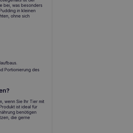
e bei, was besonders
 Pudding in kleinen
hten, ohne sich
laufbaus.
d Portionierung des
den?
, wenn Sie Ihr Tier mit
rodukt ist ideal für
Ernährung benötigen
tzen, die gerne