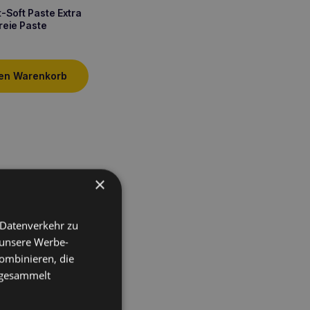
-Soft Paste Extra
reie Paste
den Warenkorb
×
 Datenverkehr zu
 unsere Werbe-
ombinieren, die
e gesammelt