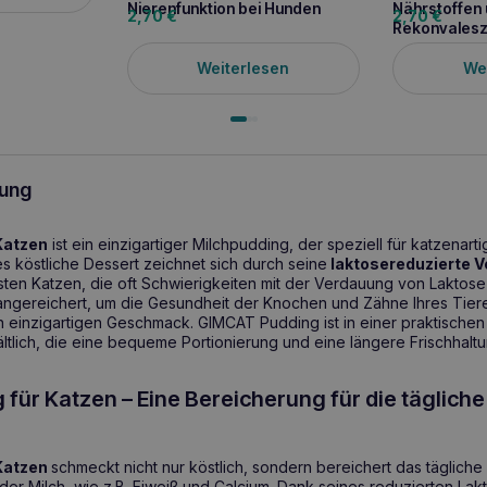
Nierenfunktion bei Hunden
Nährstoffen 
2,70
€
2,70
€
Rekonvales
Weiterlesen
We
ung
Katzen
ist ein einzigartiger Milchpudding, der speziell für katzenar
s köstliche Dessert zeichnet sich durch seine
laktosereduzierte V
ten Katzen, die oft Schwierigkeiten mit der Verdauung von Laktose 
m angereichert, um die Gesundheit der Knochen und Zähne Ihres Tier
en einzigartigen Geschmack. GIMCAT Pudding ist in einer praktischen
ltlich, die eine bequeme Portionierung und eine längere Frischhaltu
ür Katzen – Eine Bereicherung für die tägliche
Katzen
schmeckt nicht nur köstlich, sondern bereichert das tägliche 
der Milch, wie z.B. Eiweiß und Calcium. Dank seines reduzierten Lakt