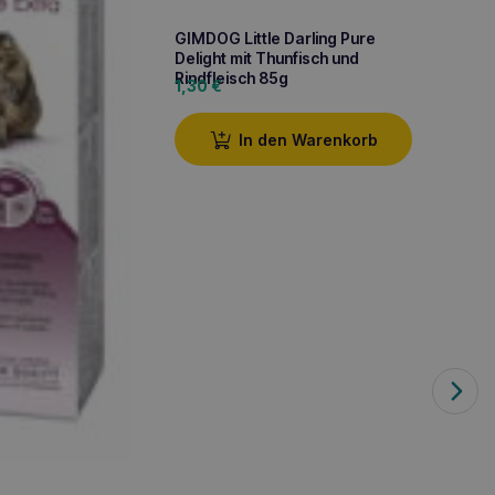
GIMDOG Little Darling Pure
Delight mit Thunfisch und
Rindfleisch 85g
1,30
€
GIMCAT
In den Warenkorb
Katze
Kroke
1,50
€