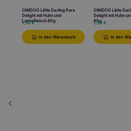
GIMDOG Little Darling Pure
GIMDOG Little Darl
Delight mit Huhn und
Delight mit Huhn un
Lammfleisch 85g
85g
1,30
€
1,30
€
In den Warenkorb
In den W