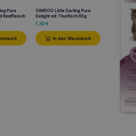
ing Pure
GIMDOG Little Darling Pure
d Rindfleisch
Delight mit Thunfisch 85g
1,30
€
arenkorb
In den Warenkorb