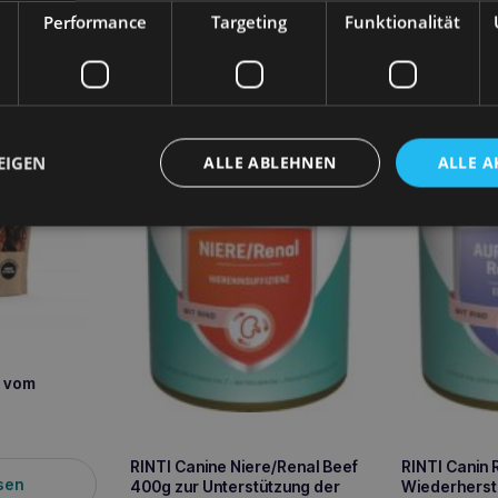
Performance
Targeting
Funktionalität
EIGEN
ALLE ABLEHNEN
ALLE A
i vom
RINTI Canine Niere/Renal Beef
RINTI Canin
sen
400g zur Unterstützung der
Wiederherst