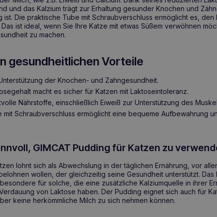
 und das Kalzium trägt zur Erhaltung gesunder Knochen und Zähn
ig ist. Die praktische Tube mit Schraubverschluss ermöglicht es, den
. Das ist ideal, wenn Sie Ihre Katze mit etwas Süßem verwöhnen möc
sundheit zu machen.
n gesundheitlichen Vorteile
r Unterstützung der Knochen- und Zahngesundheit.
osegehalt macht es sicher für Katzen mit Laktoseintoleranz.
rtvolle Nährstoffe, einschließlich Eiweiß zur Unterstützung des Muske
e mit Schraubverschluss ermöglicht eine bequeme Aufbewahrung un
sinnvoll, GIMCAT Pudding für Katzen zu verwen
en lohnt sich als Abwechslung in der täglichen Ernährung, vor allem
lohnen wollen, der gleichzeitig seine Gesundheit unterstützt. Das P
sbesondere für solche, die eine zusätzliche Kalziumquelle in ihrer 
Verdauung von Laktose haben. Der Pudding eignet sich auch für Ka
aber keine herkömmliche Milch zu sich nehmen können.