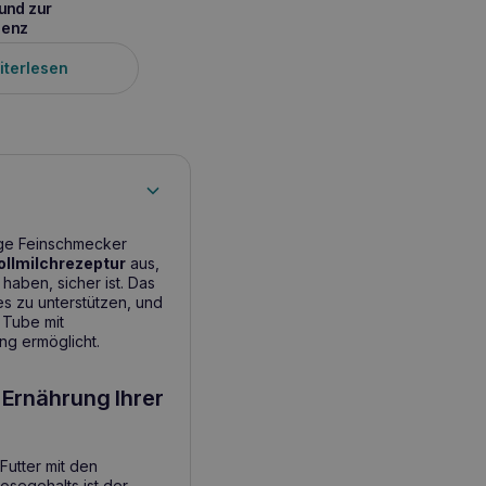
und zur
zenz
iterlesen
tige Feinschmecker
ollmilchrezeptur
aus,
haben, sicher ist. Das
es zu unterstützen, und
 Tube mit
ng ermöglicht.
 Ernährung Ihrer
Futter mit den
osegehalts ist der