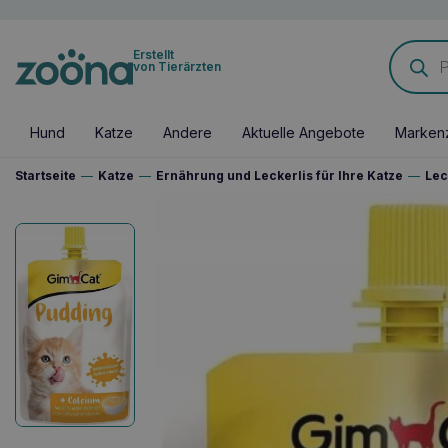
Products
Erstellt
search
von Tierärzten
Hund
Katze
Andere
Aktuelle Angebote
Marken
Startseite
—
Katze
—
Ernährung und Leckerlis für Ihre Katze
—
Lec