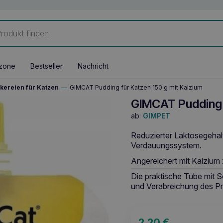
zone
Bestseller
Nachricht
kereien für Katzen
—
GIMCAT Pudding für Katzen 150 g mit Kalzium
GIMCAT Pudding f
ab:
GIMPET
Reduzierter Laktosegehalt
Verdauungssystem.
Angereichert mit Kalzium
Die praktische Tube mit
und Verabreichung des Pr
2,20
€