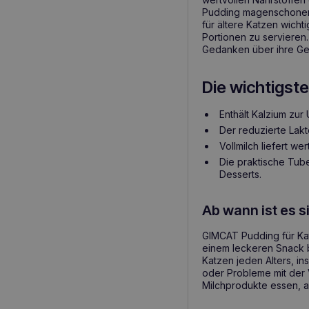
Pudding magenschonend
für ältere Katzen wicht
Portionen zu servieren
Gedanken über ihre Ge
Die wichtigste
Enthält Kalzium zu
Der reduzierte Lakt
Vollmilch liefert we
Die praktische Tub
Desserts.
Ab wann ist es 
GIMCAT Pudding für Katz
einem leckeren Snack be
Katzen jeden Alters, in
oder Probleme mit der 
Milchprodukte essen, 