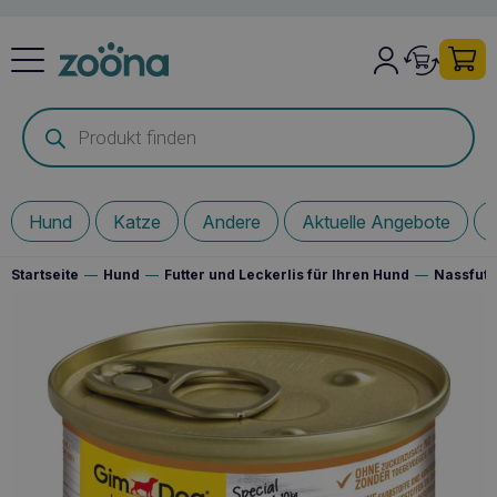
Products
search
Hund
Katze
Andere
Aktuelle Angebote
Startseite
—
Hund
—
Futter und Leckerlis für Ihren Hund
—
Nassfutt