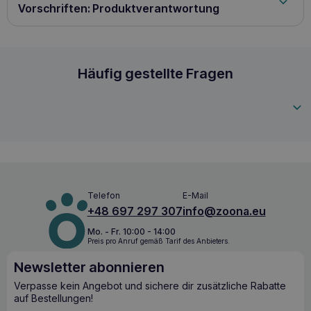
Huhn (47,7%), Reis, Kaliumchlorid Analytische Bestandteile:
Vorschriften: Produktverantwortung
Rohprotein 14,5% Rohfett 1% Rohasche 1% Rohfaser 0,5%
Feuchtigkeit 85% Fütterungsempfehlung: Gewicht des
Hundes Tagesportion 1-5 kg 85g 6-10 kg 170g
GIMDOG Little Darling Pure Delight mit Huhn 8
Häufig gestellte Fragen
4002064513003
Telefon
E-Mail
+48 697 297 307
info@zoona.eu
Mo. - Fr. 10:00 - 14:00
Preis pro Anruf gemäß Tarif des Anbieters.
Newsletter abonnieren
Verpasse kein Angebot und sichere dir zusätzliche Rabatte
auf Bestellungen!