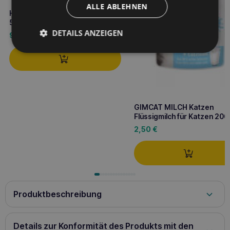
ALLE ABLEHNEN
Hilton Soft Chicken Sausages
500g weiche Hühnerwürstchen
DETAILS ANZEIGEN
9,10
€
GIMCAT MILCH Katzen
Flüssigmilch für Katzen 200
2,50
€
Produktbeschreibung
Zarte und proteinreiche Fleischstücke in einem leckeren
Gelee. Ideal für empfindliche Hunde mit besonderen
Details zur Konformität des Produkts mit den
Anforderungen. Ohne Weizen, Gluten oder Soja. Zutaten: