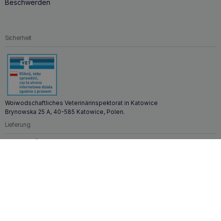
Beschwerden
Sicherheit
Woiwodschaftliches Veterinärinspektorat in Katowice
Brynowska 25 A, 40-585 Katowice, Polen.
Lieferung
Zahlungen
Zoona.eu © Alle Rechte vorbehalten.
Nach oben