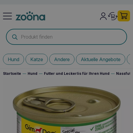
Products
search
Hund
Katze
Andere
Aktuelle Angebote
Startseite
—
Hund
—
Futter und Leckerlis für Ihren Hund
—
Nassfutt