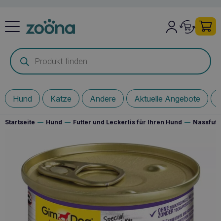
Products
search
Hund
Katze
Andere
Aktuelle Angebote
Startseite
—
Hund
—
Futter und Leckerlis für Ihren Hund
—
Nassfutt