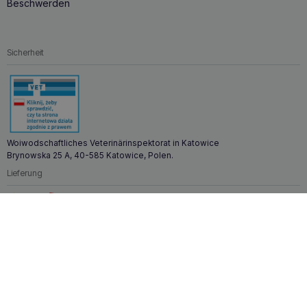
Beschwerden
Sicherheit
Woiwodschaftliches Veterinärinspektorat in Katowice
Brynowska 25 A, 40-585 Katowice, Polen.
Lieferung
Zahlungen
Zoona.eu © Alle Rechte vorbehalten.
Nach oben