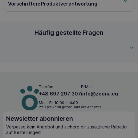
Zutaten: Huhn (43%), Thunfisch (4,5%), Reis, Kaliumchlorid
Vorschriften: Produktverantwortung
Analytische Bestandteile: Rohprotein 14,5% Rohfett 1%
Rohasche 1% Rohfaser 0,5% Feuchtigkeit 85%
Fütterungsempfehlung: Gewicht des Hundes Tagesportion
1-5 kg 85 g 6-10 kg 170 g
GIMDOG Little Darling Pure Delight mit Huhn 
Häufig gestellte Fragen
4002064513027
Telefon
E-Mail
+48 697 297 307
info@zoona.eu
Mo. - Fr. 10:00 - 14:00
Preis pro Anruf gemäß Tarif des Anbieters.
Newsletter abonnieren
Verpasse kein Angebot und sichere dir zusätzliche Rabatte
auf Bestellungen!