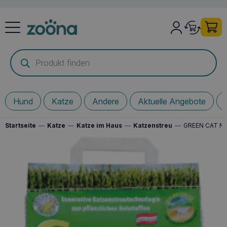
Products
search
Hund
Katze
Andere
Aktuelle Angebote
Startseite
—
Katze
—
Katze im Haus
—
Katzenstreu
—
GREEN CAT Nat