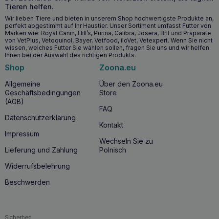
Fähigkeit, Flüssigkeiten sofort zu absorbieren, machen
Tieren helfen.
GREEN CAT Streu äußerst praktisch in der Anwendung.
Wir lieben Tiere und bieten in unserem Shop hochwertigste Produkte an,
Darüber hinaus kann die verbrauchte Streu sicher in der
perfekt abgestimmt auf Ihr Haustier. Unser Sortiment umfasst Futter von
Toilette entsorgt werden, was ein zusätzlicher Vorteil im
Marken wie: Royal Canin, Hill’s, Purina, Calibra, Josera, Brit und Präparate
Hinblick auf die Sauberkeit der Katzentoilette ist.
von VetPlus, Vetoquinol, Bayer, Vetfood, iloVet, Vetexpert. Wenn Sie nicht
wissen, welches Futter Sie wählen sollen, fragen Sie uns und wir helfen
GRAINCAT – NATÜRLICHES, KLUMPENDES
Ihnen bei der Auswahl des richtigen Produkts.
KATZENSTREU
Shop
Zoona.eu
100% NATÜRLICH BIOLOGISCH ABBAUBAR
Allgemeine
Über den Zoona.eu
Hergestellt aus 100% pflanzlichen Rohstoffen
Geschäftsbedingungen
Store
Äußerst sparsame und leichte Katzenstreu
(AGB)
FAQ
Nicht staubende Körner mit einer schwammartigen
Datenschutzerklärung
Struktur
Kontakt
Absorbiert Flüssigkeiten sofort und beseitigt Gerüche
Impressum
vollständig
Wechseln Sie zu
Lieferung und Zahlung
Polnisch
GRAINCAT KATZENSTREU KANN IN DER TOILETTE
ENTSORGT WERDEN
Widerrufsbelehrung
Beschwerden
Das Streu ist kompostierbar
und zu 100% biologisch
abbaubar
GrainCat Katzenstreu wird aus 100% pflanzlichen
Rohstoffen hergestellt, die kompostierbar und zu
100%
biologisch abbaubar
sind. Gebrauchte GrainCat-
Sicherheit
Streu kann in einer normalen Toilette entsorgt werden –