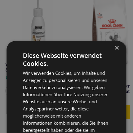
×
Diese Webseite verwendet
Cookies.
VET-AGRO Dermatisan Aurisal
Silber 75ml
Wir verwenden Cookies, um Inhalte und
6,40
€
Anzeigen zu personalisieren und unseren
ROYAL CANIN Gastrointesti
Datenverkehr zu analysieren. Wir geben
Moderate Calorie 2kg Katz
Weiterlesen
Informationen über Ihre Nutzung unserer
28,50
€
Website auch an unsere Werbe- und
Analysepartner weiter, die diese
möglicherweise mit anderen
Informationen kombinieren, die Sie ihnen
bereitgestellt haben oder die sie im