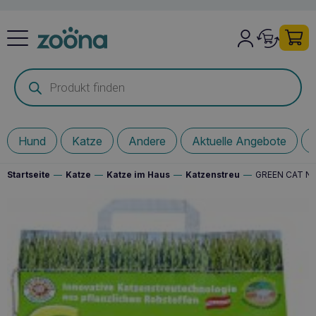
Products
search
Hund
Katze
Andere
Aktuelle Angebote
Startseite
—
Katze
—
Katze im Haus
—
Katzenstreu
—
GREEN CAT Nat