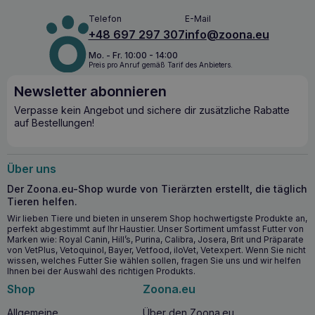
sie werden zu Klumpen gebunden.
Streu und zur Hälfte mit Ihrer bisherigen Streu. Mischen Sie
auf keinen Fall organische GrainCat-Streu mit nicht
Telefon
E-Mail
klumpenden Streusorten! Nach 2 Wochen ist die Katze
EXTREM KLEIN, LEICHT UND
+48 697 297 307
info@zoona.eu
bereit für eine vollständige Umstellung auf Streu.
UMWELTFREUNDLICH
Durch die Verwendung von 100%
Mo. - Fr. 10:00 - 14:00
pflanzlichen Inhaltsstoffen und moderner
Preis pro Anruf gemäß Tarif des Anbieters.
Verarbeitungstechnologie hat GrainCat klumpende
Katzenstreu nur 2/3 des Gewichts von herkömmlicher
Newsletter abonnieren
klumpender Katzenstreu. GrainCat Katzenstreu ist daher viel
einfacher zu handhaben. Gleichzeitig ist es
Verpasse kein Angebot und sichere dir zusätzliche Rabatte
umweltfreundlich, da das Abfallvolumen nach der
auf Bestellungen!
Verwendung von GrainCat-Streu reduziert wird.
GREEN CAT Naturkorn-Klumpstreu – Effizienz und
Ökologie
Über uns
Die schnelle und effektive Geruchsbeseitigung und die
Der Zoona.eu-Shop wurde von Tierärzten erstellt, die täglich
Fähigkeit, Flüssigkeiten sofort zu absorbieren, machen
Tieren helfen.
GREEN CAT Streu äußerst praktisch in der Anwendung.
Wir lieben Tiere und bieten in unserem Shop hochwertigste Produkte an,
Darüber hinaus kann die verbrauchte Streu sicher in der
perfekt abgestimmt auf Ihr Haustier. Unser Sortiment umfasst Futter von
Toilette entsorgt werden, was ein zusätzlicher Vorteil im
Marken wie: Royal Canin, Hill’s, Purina, Calibra, Josera, Brit und Präparate
Hinblick auf die Sauberkeit der Katzentoilette ist.
von VetPlus, Vetoquinol, Bayer, Vetfood, iloVet, Vetexpert. Wenn Sie nicht
wissen, welches Futter Sie wählen sollen, fragen Sie uns und wir helfen
GRAINCAT – NATÜRLICHES, KLUMPENDES
Ihnen bei der Auswahl des richtigen Produkts.
KATZENSTREU
Shop
Zoona.eu
100% NATÜRLICH BIOLOGISCH ABBAUBAR
Allgemeine
Über den Zoona.eu