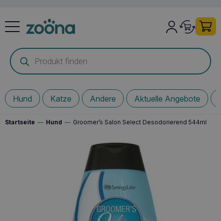
Products
search
Hund
Katze
Andere
Aktuelle Angebote
Startseite
—
Hund
—
Groomer’s Salon Select Desodorierend 544ml