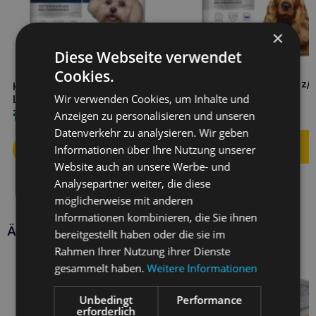
×
Diese Webseite verwendet
Cookies.
HILL’S Food Sensitivities z/
HILL’S
Hund 10kg
Wir verwenden Cookies, um Inhalte und
Lebensmittelüberempfindlichkeiten
z/d 1kg MINI
93,20
€
Anzeigen zu personalisieren und unseren
14,20
€
Datenverkehr zu analysieren. Wir geben
Informationen über Ihre Nutzung unserer
Website auch an unsere Werbe- und
Analysepartner weiter, die diese
möglicherweise mit anderen
Informationen kombinieren, die Sie ihnen
Ähnliche Produkte
bereitgestellt haben oder die sie im
Rahmen Ihrer Nutzung ihrer Dienste
gesammelt haben.
Weitere Informationen
Unbedingt
Performance
erforderlich