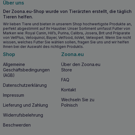
Über uns
Einzigartige Kombination von Präbiotika für ein gesundes
Darmmikrobiom.
Der Zoona.eu-Shop wurde von Tierärzten erstellt, die täglich
Tieren helfen.
Hoher Gehalt an Elektrolyten und B-Vitaminen.
Angereichert mit Omega-3- und Omega-6-Fettsäuren.
Wir lieben Tiere und bieten in unserem Shop hochwertigste Produkte an,
perfekt abgestimmt auf Ihr Haustier. Unser Sortiment umfasst Futter von
Marken wie: Royal Canin, Hill’s, Purina, Calibra, Josera, Brit und Präparate
Warum sollten Sie sich für HILL’S Digestive
von VetPlus, Vetoquinol, Bayer, Vetfood, iloVet, Vetexpert. Wenn Sie nicht
wissen, welches Futter Sie wählen sollen, fragen Sie uns und wir helfen
Care i/d Katze 400g Huhn entscheiden?
Ihnen bei der Auswahl des richtigen Produkts.
Das Futter ist ideal für Katzen mit Magen-Darm-
Shop
Zoona.eu
Erkrankungen, die eine spezielle Ernährung zur
Allgemeine
Über den Zoona.eu
Unterstützung einer gesunden Verdauung und eines
Geschäftsbedingungen
Store
gesunden Darmmikrobioms benötigen.
(AGB)
FAQ
Warum sollten Sie HILL’S Digestive Care i/d cat
Datenschutzerklärung
Kontakt
400g Huhn kaufen?
Impressum
Wechseln Sie zu
Wenn Ihre Katze mit Magen-Darm-Beschwerden zu
Lieferung und Zahlung
Polnisch
kämpfen hat, bietet dieses Futter eine spezielle
Ernährungsunterstützung, damit Ihre Katze ihre Gesundheit
Widerrufsbelehrung
und ihr Wohlbefinden wiedererlangen kann.
Beschwerden