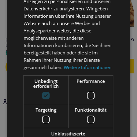
Anzeigen zu personalisieren und unseren
Datenverkehr zu analysieren. Wir geben
Informationen über Ihre Nutzung unserer
Website auch an unsere Werbe- und
Analysepartner weiter, die diese
möglicherweise mit anderen
HILL’S Food Sensitivities z/
HILL’S
Hund 10kg
Informationen kombinieren, die Sie ihnen
Lebensmittelüberempfindlichkeiten
z/d 1kg MINI
93,20
€
bereitgestellt haben oder die sie im
14,20
€
Rahmen Ihrer Nutzung ihrer Dienste
gesammelt haben.
Weitere Informationen
Unbedingt
Performance
erforderlich
Ähnliche Produkte
Targeting
Funktionalität
Unklassifizierte