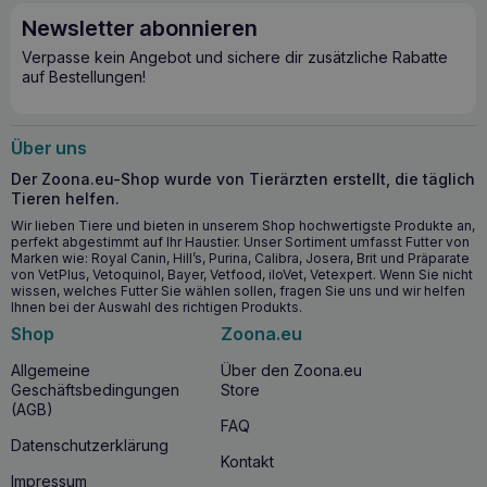
auch eine ausgewogene Ernährung für sein gesamtes
Newsletter abonnieren
Wohlbefinden bieten.
Verpasse kein Angebot und sichere dir zusätzliche Rabatte
Wichtigste gesundheitliche Vorteile
auf Bestellungen!
Verringerung von
Nahrungsmittelunverträglichkeiten und Allergien
:
Über uns
Reduziert wirksam das Risiko von allergischen
Reaktionen und Nahrungsmittelunverträglichkeiten.
Der Zoona.eu-Shop wurde von Tierärzten erstellt, die täglich
Unterstützt gesunde Haut und gesundes Fell
: Hilft,
Tieren helfen.
eine gesunde Haut und ein glänzendes Fell zu erhalten.
Wir lieben Tiere und bieten in unserem Shop hochwertigste Produkte an,
perfekt abgestimmt auf Ihr Haustier. Unser Sortiment umfasst Futter von
Gesundes Magen-Darm-System
: Fördert eine
Marken wie: Royal Canin, Hill’s, Purina, Calibra, Josera, Brit und Präparate
gesunde Verdauung und Stuhlqualität.
von VetPlus, Vetoquinol, Bayer, Vetfood, iloVet, Vetexpert. Wenn Sie nicht
Stärkt das Immunsystem
: Enthält Inhaltsstoffe, die ein
wissen, welches Futter Sie wählen sollen, fragen Sie uns und wir helfen
gesundes Immunsystem unterstützen.
Ihnen bei der Auswahl des richtigen Produkts.
Shop
Zoona.eu
Wann sollten Sie mit HILL’S Food Sensitivities
Allgemeine
Über den Zoona.eu
z/d dog 3kg beginnen?
Geschäftsbedingungen
Store
(AGB)
HILL’S Food Sensitivities z/d dog 3kg
wird für
FAQ
erwachsene Hunde empfohlen, die Anzeichen einer
Datenschutzerklärung
Nahrungsmittelunverträglichkeit
oder einer
Allergie
Kontakt
gegen Nährstoffe zeigen. Es wird besonders für Hunde mit
Impressum