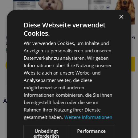
×
Diese Webseite verwendet
Cookies.
HILL’S Food Sensitivities z/
HILL’S
Hund 10kg
Wir verwenden Cookies, um Inhalte und
Lebensmittelüberempfindlichkeiten
z/d 1kg MINI
93,20
€
Anzeigen zu personalisieren und unseren
14,20
€
Datenverkehr zu analysieren. Wir geben
Informationen über Ihre Nutzung unserer
Website auch an unsere Werbe- und
Analysepartner weiter, die diese
möglicherweise mit anderen
Informationen kombinieren, die Sie ihnen
Ähnliche Produkte
bereitgestellt haben oder die sie im
Rahmen Ihrer Nutzung ihrer Dienste
gesammelt haben.
Weitere Informationen
Unbedingt
Performance
erforderlich