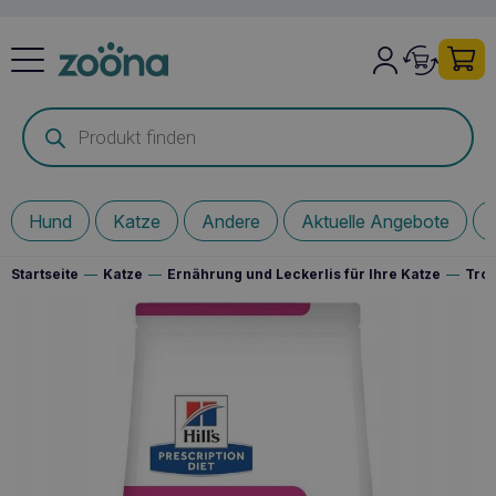
Products
search
Hund
Katze
Andere
Aktuelle Angebote
Startseite
—
Katze
—
Ernährung und Leckerlis für Ihre Katze
—
Troc