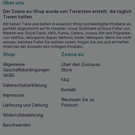
Wichtigste Vorteile für die Gesundheit
Über uns
Schnelle Verbesserung der Darmgesundheit und der
Der Zoona.eu-Shop wurde von Tierärzten erstellt, die täglich
Stuhlregulierung innerhalb von 24 Stunden.
Tieren helfen.
Unterstützung einer gesunden Darmmikroflora und
Wir lieben Tiere und bieten in unserem Shop hochwertigste Produkte an,
Verringerung des Wiederauftretens von
perfekt abgestimmt auf Ihr Haustier. Unser Sortiment umfasst Futter von
Verdauungsstörungen.
Marken wie: Royal Canin, Hill’s, Purina, Calibra, Josera, Brit und Präparate
von VetPlus, Vetoquinol, Bayer, Vetfood, iloVet, Vetexpert. Wenn Sie nicht
Erhöhter Natrium- und Kaliumgehalt zur Unterstützung
wissen, welches Futter Sie wählen sollen, fragen Sie uns und wir helfen
einer guten Verdauung.
Ihnen bei der Auswahl des richtigen Produkts.
Hochverdauliche Zutaten für bessere Verdaulichkeit und
Shop
Zoona.eu
Verdauungskomfort.
Allgemeine
Über den Zoona.eu
Geschäftsbedingungen
Store
Wann sollten Sie mit HILL’S GI Biome
(AGB)
Digestive/Fibre Care für Katzen 3kg beginnen?
FAQ
Datenschutzerklärung
HILL’S GI Biome Digestive/Fibre Care für Katzen 3kg sollte
Kontakt
verabreicht werden, wenn bei erwachsenen Katzen
Impressum
Verdauungsstörungen
wie
Durchfall
,
Verstopfung
oder
Wechseln Sie zu
allgemeine
Resorptionsprobleme des Darms
Lieferung und Zahlung
Polnisch
beobachtet werden. Dies ist besonders wichtig, wenn
herkömmliche Diäten nicht funktionieren und die
Widerrufsbelehrung
Gesundheit des
Darmmikrobioms
Ihrer Katze eine
Beschwerden
spezielle Pflege erfordert. Dieses Futter ist für Katzen
jeden Alters geeignet, und seine Verwendung sollte mit