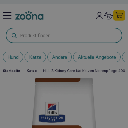
Products
search
Hund
Katze
Andere
Aktuelle Angebote
Startseite
—
Katze
—
HILL’S Kidney Care k/d Katzen Nierenpflege 400g