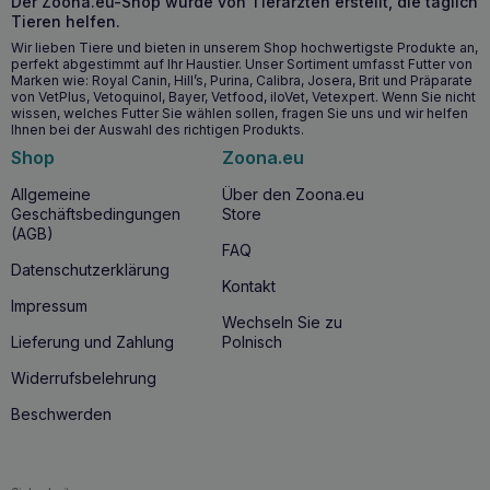
Der Zoona.eu-Shop wurde von Tierärzten erstellt, die täglich
Warum sollten Sie HILL’S Kidney Care k/d cat
Tieren helfen.
kidney support 400g Huhn kaufen?
Wir lieben Tiere und bieten in unserem Shop hochwertigste Produkte an,
perfekt abgestimmt auf Ihr Haustier. Unser Sortiment umfasst Futter von
HILL’S Kidney Care k/d cat kidney support 400g Huhn
Marken wie: Royal Canin, Hill’s, Purina, Calibra, Josera, Brit und Präparate
ist nicht nur eine schmackhafte Mahlzeit für Ihre Katze,
von VetPlus, Vetoquinol, Bayer, Vetfood, iloVet, Vetexpert. Wenn Sie nicht
sondern auch ein wichtiger Bestandteil zur Erhaltung der
wissen, welches Futter Sie wählen sollen, fragen Sie uns und wir helfen
Ihnen bei der Auswahl des richtigen Produkts.
Nierengesundheit Ihrer Katze. Diese Nahrung trägt dazu
bei, das Risiko von Nierenproblemen zu verringern und
Shop
Zoona.eu
unterstützt die allgemeine Gesundheit und das
Wohlbefinden Ihrer Katze.
Allgemeine
Über den Zoona.eu
Geschäftsbedingungen
Store
(AGB)
HILL’S Kidney Care k/d Katze Nierenhilfe 400g
FAQ
Huhn – Dosierung
Datenschutzerklärung
Kontakt
Impressum
Wechseln Sie zu
Lieferung und Zahlung
Polnisch
Widerrufsbelehrung
Beschwerden