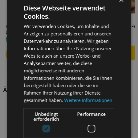
Diese Webseite verwendet
Cookies.
HILL’S Food Sensitivities z/
Wir verwenden Cookies, um Inhalte und
HILL’S
Hund 10kg
Lebensmittelüberempfindlichkeiten
Anzeigen zu personalisieren und unseren
z/d 1kg MINI
93,20
€
14,20
€
Datenverkehr zu analysieren. Wir geben
Informationen über Ihre Nutzung unserer
Website auch an unsere Werbe- und
Analysepartner weiter, die diese
möglicherweise mit anderen
Informationen kombinieren, die Sie ihnen
bereitgestellt haben oder die sie im
Ähnliche Produkte
Rahmen Ihrer Nutzung ihrer Dienste
gesammelt haben.
Weitere Informationen
Unbedingt
Performance
erforderlich