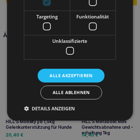
Targeting
Funktionalität
Ähnliche Produkte
Unklassifizierte
ALLE AKZEPTIEREN
ALLE ABLEHNEN
DETAILS ANZEIGEN
HILL’S Mobility j/d 1,5kg
HILL’S Metabolic Mini
Gelenkunterstützung für Hunde
Gewichtsabnahme und -
erhaltung 1kg
20,40
€
14,40
€