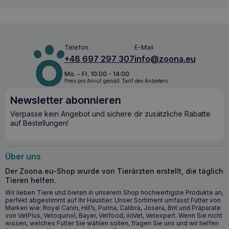
Kupferanreicherung zu reduzieren
, was besonders für
ausgewachsene Hunde wichtig ist.
Wichtigste gesundheitliche Vorteile
Telefon
E-Mail
Kontrolliert verdaulicher Proteingehalt
: Hilft, die
+48 697 297 307
info@zoona.eu
Belastung der Leber zu reduzieren und liefert
gleichzeitig wichtige Nährstoffe.
Mo. - Fr. 10:00 - 14:00
Niedriger Kupfergehalt
: Verringert die
Preis pro Anruf gemäß Tarif des Anbieters.
Kupferanreicherung in der Leber und unterstützt die
Newsletter abonnieren
Gesundheit der Leber.
Klinisch erprobte Antioxidantien
: Unterstützen das
Verpasse kein Angebot und sichere dir zusätzliche Rabatte
natürliche Abwehrsystem des Körpers.
auf Bestellungen!
Unterstützt die Selbstreparatur des Lebergewebes
:
Hilft der Leber, sich zu regenerieren und ihre gesunde
Funktion zu erhalten.
Über uns
Unterstützt ein gesundes Immunsystem
:
Entscheidend für die allgemeine Gesundheit Ihres
Der Zoona.eu-Shop wurde von Tierärzten erstellt, die täglich
Hundes.
Tieren helfen.
Wir lieben Tiere und bieten in unserem Shop hochwertigste Produkte an,
perfekt abgestimmt auf Ihr Haustier. Unser Sortiment umfasst Futter von
Wann lohnt es sich, mit HILL’S Liver Care i/d
Marken wie: Royal Canin, Hill’s, Purina, Calibra, Josera, Brit und Präparate
canine liver support 4kg zu beginnen?
von VetPlus, Vetoquinol, Bayer, Vetfood, iloVet, Vetexpert. Wenn Sie nicht
wissen, welches Futter Sie wählen sollen, fragen Sie uns und wir helfen