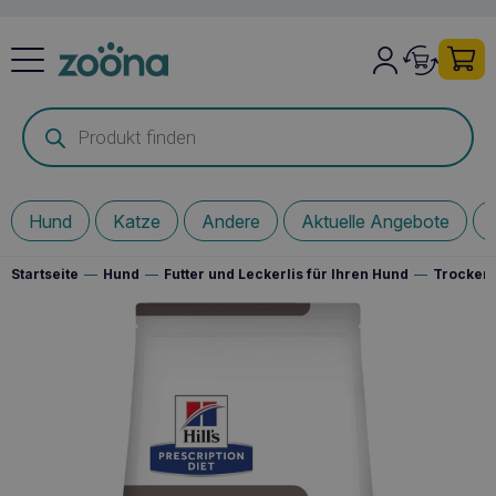
Products
search
Hund
Katze
Andere
Aktuelle Angebote
Startseite
—
Hund
—
Futter und Leckerlis für Ihren Hund
—
Trockenf