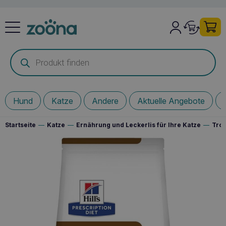
Products
search
Hund
Katze
Andere
Aktuelle Angebote
Startseite
—
Katze
—
Ernährung und Leckerlis für Ihre Katze
—
Troc