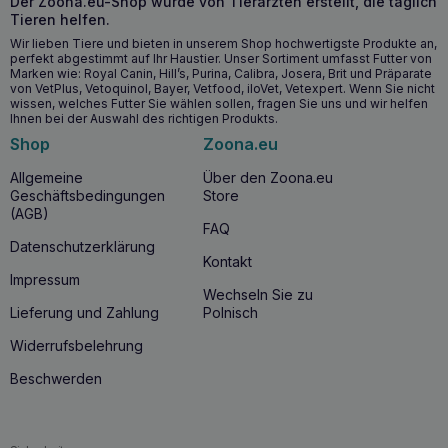
Der Zoona.eu-Shop wurde von Tierärzten erstellt, die täglich
Erhaltung eines gesunden Knorpelgewebes.
Tieren helfen.
Mit L-Carnitin und Antioxidantien zur Unterstützung der
Wir lieben Tiere und bieten in unserem Shop hochwertigste Produkte an,
Muskelmasse und des Immunsystems.
perfekt abgestimmt auf Ihr Haustier. Unser Sortiment umfasst Futter von
Klinisch erwiesen, um die Aktivität von Katzen zu
Marken wie: Royal Canin, Hill’s, Purina, Calibra, Josera, Brit und Präparate
von VetPlus, Vetoquinol, Bayer, Vetfood, iloVet, Vetexpert. Wenn Sie nicht
steigern.
wissen, welches Futter Sie wählen sollen, fragen Sie uns und wir helfen
Ihnen bei der Auswahl des richtigen Produkts.
Wann sollten Sie HILL’S Mobility j/d 1,5kg zur
Shop
Zoona.eu
Unterstützung der Gelenke Ihrer Katze
Allgemeine
Über den Zoona.eu
füttern?
Geschäftsbedingungen
Store
HILL’S Mobility j/d 1.5kg Gelenk
unterstützung für Katzen
(AGB)
FAQ
sollte in Erwägung gezogen werden, wenn eine Katze
Datenschutzerklärung
Symptome von
Arthrose
zeigt oder Probleme mit der
Kontakt
Beweglichkeit
hat. Dieses Futter ist besonders für
Impressum
erwachsene Katzen geeignet, die darauf bedacht sind, ihre
Wechseln Sie zu
Gelenke aktiv und gesund zu erhalten. Konsultieren Sie
Lieferung und Zahlung
Polnisch
immer Ihren Tierarzt, wenn Sie dieses Futter einführen.
Widerrufsbelehrung
Warum sollten Sie HILL’S Mobility j/d 1.5kg
Beschwerden
Katzengelenkshilfe kaufen?
HILL’S Mobility j/d 1.5kg Katzen
-Gelenkunterstützung ist
mehr als eine einfache Mahlzeit – es ist eine umfassende