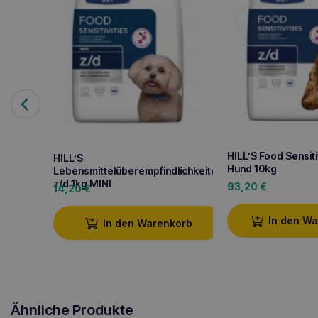
HILL’S Food Sensiti
HILL’S
Hund 10kg
Lebensmittelüberempfindlichkeiten
z/d 1kg MINI
93,20
€
14,20
€
In den W
In den Warenkorb
Ähnliche Produkte