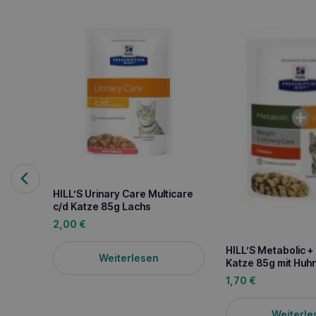
HILL’S Urinary Care Multicare
c/d Katze 85g Lachs
2,00
€
HILL’S Metabolic + 
Weiterlesen
Katze 85g mit Huh
1,70
€
Weiterle