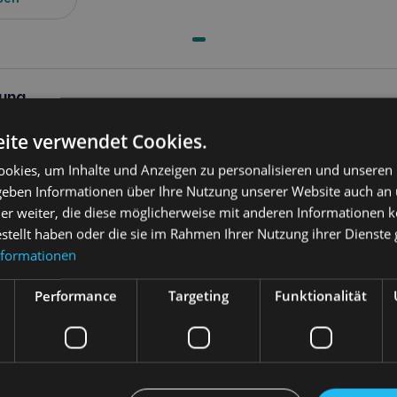
ung
ite verwendet Cookies.
w/d Katze 1,5 kg Huhn
ist ein diätetisches Alleinfuttermittel für au
tstoffwechsels
bei
Hyperlipidämie
und zur
Regulierung der Glu
okies, um Inhalte und Anzeigen zu personalisieren und unseren
s mellitus
wichtig ist. Dieses Futter ist fettarm und enthält wenig 
ür Katzen eignet, die eine spezielle Ernährung benötigen.
 geben Informationen über Ihre Nutzung unserer Website auch an
er weiter, die diese möglicherweise mit anderen Informationen k
estellt haben oder die sie im Rahmen Ihrer Nutzung ihrer Dienst
rstützung für die Gesundheit Ihrer Katze
nformationen
 w/d Katze 1,5kg Huhn
Performance
Targeting
Funktionalität
w/d Katze 1,5kg Huhn
bietet umfassende Vorteile für die Gesundhei
uckerkontrolle
und das
Gewichtsmanagement
.
sundheitsvorteile