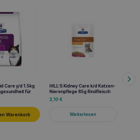
id Care y/d 1.5kg
HILL’S Kidney Care k/d Katzen-
gesundheit für
Nierenpflege 85g Rindfleisch
2,10
€
Weiterlesen
den Warenkorb