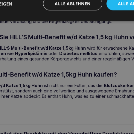
 zur Unterstützung der Blutfettkontrolle.
EIGEN
ALLE ABLEHNEN
ALLE A
aststoffen für eine bessere Blutzuckerkontrolle.
ttverbrennung und den Erhalt der Muskelmasse.
sunde Verdauung und die Regelmäßigkeit des Stuhlgangs.
Sie HILL’S Multi-Benefit w/d Katze 1,5 kg Huhn
ILL’S Multi-Benefit w/d Katze 1,5kg Huhn
wird für erwachsene Ka
men
wie
Hyperlipidämie
oder
Diabetes mellitus
empfohlen, sowie 
 Erhaltung eines gesunden Körpergewichts und einer regelmäßigen 
lti-Benefit w/d Katze 1,5kg Huhn kaufen?
w/d Katze 1,5kg Huhn
ist nicht nur ein Futter, das die
Blutzuckerkon
rstützt, sondern auch eine vollwertige und ausgewogene Ernährung,
Ihrer Katze abdeckt. Es enthält Huhn, was es zu einer schmackhafte
rmität des Produkts mit den Vorschriften: Produktver