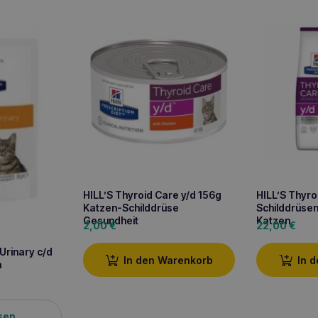
HILL’S Thyroid Care y/d 156g
HILL’S Thyro
Katzen-Schilddrüse
Schilddrüsen
Gesundheit
Katzen
2,00
€
22,00
€
Urinary c/d
In den Warenkorb
In 
n
sen