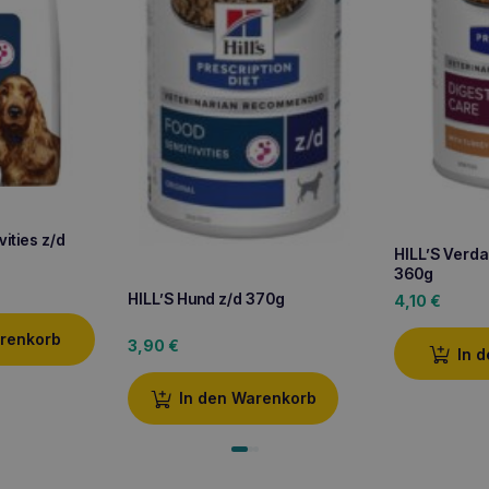
vities z/d
HILL’S Verda
360g
HILL’S Hund z/d 370g
4,10
€
arenkorb
3,90
€
In 
In den Warenkorb