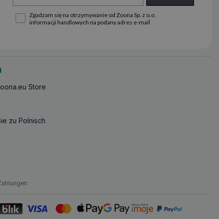
Zgadzam się na otrzymywanie od Zoona Sp. z o.o.
informacji handlowych na podany adres e-mail
u
oona.eu Store
ie zu Polnisch
Zahlungen