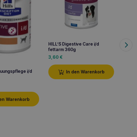
HILL’S Digestive Care i/d
HILL’S
fettarm 360g
3,60
€
2,50
uungspflege i/d
In den Warenkorb
den Warenkorb