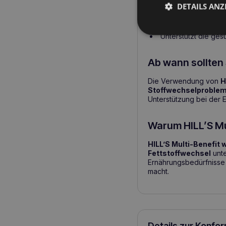
Niedriger Fettgehalt
DETAILS ANZ
Hoher Anteil an Ball
Unterstützt die Fe
Unterstützt die ge
Ab wann sollten 
Die Verwendung von
H
Stoffwechselproble
Unterstützung bei der
Warum HILL’S Mu
HILL’S Multi-Benefit 
Fettstoffwechsel
unte
Ernährungsbedürfnisse 
macht.
Details zur Konfo