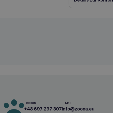
HILL'S Multi-Benefit w/d Katze 1,5kg Hu
52742919102
Telefon
E-Mail
+48 697 297 307
info@zoona.eu