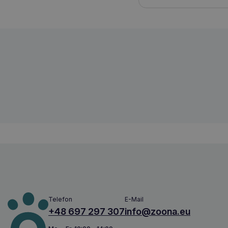
HILL'S pd canine metabolic 12kg
52742209906
Telefon
E-Mail
+48 697 297 307
info@zoona.eu