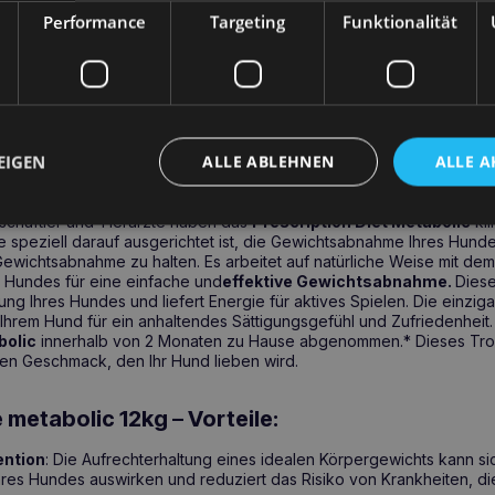
m Hund für ein Sättigungsgefühl, das eine
gesunde Gewichtskontro
Performance
Targeting
Funktionalität
g
unterstützt nicht nur die Stoffwechselprozesse Ihres Hundes, sonde
 aktives Leben. Angereichert mit dem Inhaltsstoff S+OXSHIELD
hilft 
ege zu erhalten.
Und was am wichtigsten ist, es hat einen Geschm
on Hill`s Spezialisten – effektive Gewichtsabna
EIGEN
ALLE ABLEHNEN
ALLE A
nschaftler und Tierärzte haben das
Prescription Diet Metabolic
kli
e speziell darauf ausgerichtet ist, die Gewichtsabnahme Ihres Hund
ewichtsabnahme zu halten. Es arbeitet auf natürliche Weise mit dem
 Hundes für eine einfache und
effektive Gewichtsabnahme.
Diese
ung Ihres Hundes und liefert Energie für aktives Spielen. Die einzig
i Ihrem Hund für ein anhaltendes Sättigungsgefühl und Zufriedenheit
bolic
innerhalb von 2 Monaten zu Hause abgenommen.* Dieses Troc
gen Geschmack, den Ihr Hund lieben wird.
e metabolic 12kg
–
Vorteile:
ention
: Die Aufrechterhaltung eines idealen Körpergewichts kann si
res Hundes auswirken und reduziert das Risiko von Krankheiten, di