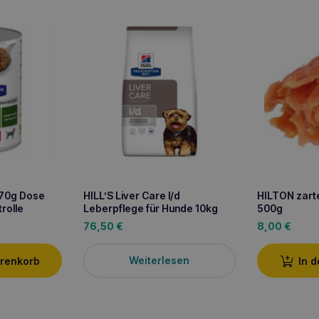
370g Dose
HILL’S Liver Care l/d
HILTON zart
rolle
Leberpflege für Hunde 10kg
500g
76,50
€
8,00
€
Weiterlesen
arenkorb
In 