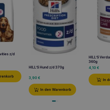
vities z/d
HILL’S Verda
360g
HILL’S Hund z/d 370g
4,10
€
arenkorb
3,90
€
In 
In den Warenkorb