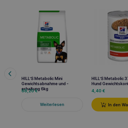
HILL’S Metabolic Mini
HILL’S Metabolic 
Gewichtsabnahme und -
Hund Gewichtskont
erhaltung 6kg
68,20
€
4,40
€
Weiterlesen
In den W