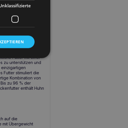
lle
fördert.
HILL’S pd
Unklassifizierte
rn liefert auch die
dieses Futter auch, die
ack, den Ihr Hund
hme bei Ihrem
KZEPTIEREN
nische Futter mit einer
es zu unterstützen und
 einzigartigen
s Futter stimuliert die
artige Kombination von
. Bis zu 96 % der
kenfutter enthält Huhn
ch auf die
e mit Übergewicht