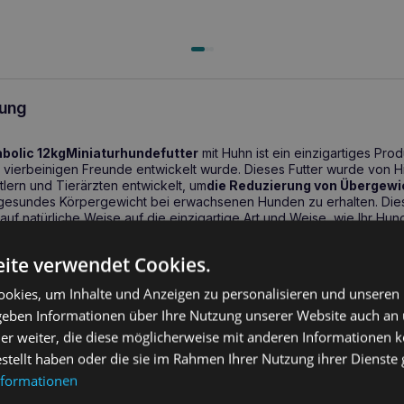
ung
bolic 12kg
Miniaturhundefutter
mit Huhn ist ein einzigartiges Produ
 vierbeinigen Freunde entwickelt wurde. Dieses Futter wurde von Hil
lern und Tierärzten entwickelt, um
die Reduzierung von Übergewi
 gesundes Körpergewicht bei erwachsenen Hunden zu erhalten. Die
t auf natürliche Weise auf die einzigartige Art und Weise, wie Ihr Hu
eine einfache und effektive Gewichtsabnahme. Übergewicht kann die
 da es die Spielzeit einschränkt und die Mobilität beeinträchtigt. D
ite verwendet Cookies.
rpergewichts kann das Leben des Hundes verlängern und das Risi
ergewicht einhergehen.
okies, um Inhalte und Anzeigen zu personalisieren und unseren
 geben Informationen über Ihre Nutzung unserer Website auch an
ine metabolic 12kg – Abnehmen bei Ihr
er weiter, die diese möglicherweise mit anderen Informationen k
estellt haben oder die sie im Rahmen Ihrer Nutzung ihrer Dienst
d canine metabolic 12kg
Futter so besonders? In erster Linie wegen 
nformationen
 dass bis zu
96% der Hunde in nur 2 Monaten nach der
Verwend
g
abgenommen haben
. Darüber hinaus sorgt die einzigartige Kom