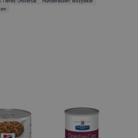
 Tieres: Universal
Hunderassen: Wszystkie
ken