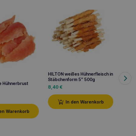
HILTON weißes Hühnerfleisch in
Stäbchenform 5” 500g
e Hühnerbrust
HILL’S 
8,40
€
Gelenk
20,4
In den Warenkorb
den Warenkorb