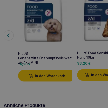
HILL’S Food Sensiti
HILL’S
Hund 10kg
Lebensmittelüberempfindlichkeiten
z/d 1kg MINI
93,20
€
14,20
€
In den W
In den Warenkorb
Ähnliche Produkte