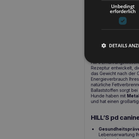
Ballaststoffen bei Ihre
Unbedingt
canine metabolic 12k
erforderlich
nötige Energie für ein
Gesundheit der Harnw
lieben wird.
Ein paar Worte v
DETAILS ANZ
Hund
Hill`s Ernährungswisse
Rezeptur entwickelt, di
das Gewicht nach der G
Energieverbrauch Ihres
natürliche Fettverbrenn
Ballaststoffen sorgt be
Hunde haben mit
Meta
und hat einen großarti
HILL’S pd canin
Gesundheitspräv
Lebenserwartung Ih