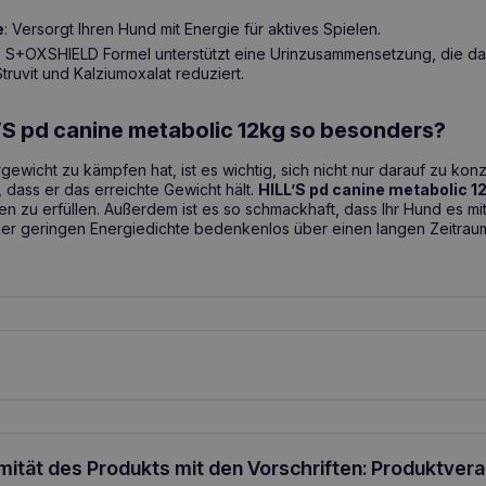
e
: Versorgt Ihren Hund mit Energie für aktives Spielen.
e S+OXSHIELD Formel unterstützt eine Urinzusammensetzung, die da
Struvit und Kalziumoxalat reduziert.
S pd canine metabolic 12kg so besonders?
ewicht zu kämpfen hat, ist es wichtig, sich nicht nur darauf zu konz
 dass er das erreichte Gewicht hält.
HILL’S pd canine metabolic 1
en zu erfüllen. Außerdem ist es so schmackhaft, dass Ihr Hund es mit
er geringen Energiedichte bedenkenlos über einen langen Zeitraum
rmität des Produkts mit den Vorschriften: Produktver