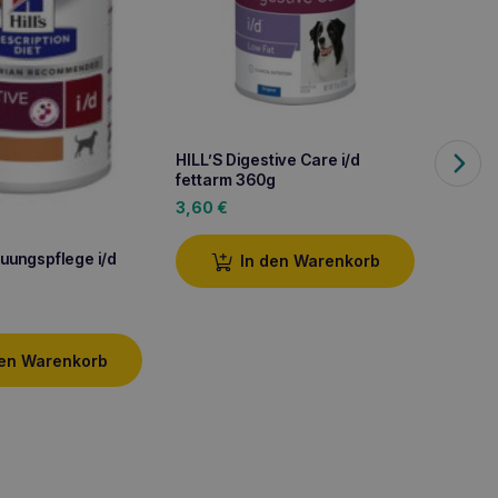
HILL’S Digestive Care i/d
HILL’S
fettarm 360g
3,60
€
2,50
uungspflege i/d
In den Warenkorb
den Warenkorb