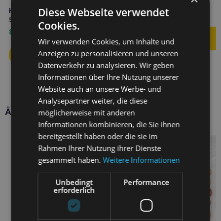
Stäbchenform 5” 500g
Diese Webseite verwendet
HILTON Ente eingewickelt Sticks
8,40
€
500g
Cookies.
8,30
€
Wir verwenden Cookies, um Inhalte und
Anzeigen zu personalisieren und unseren
Datenverkehr zu analysieren. Wir geben
Informationen über Ihre Nutzung unserer
Website auch an unsere Werbe- und
Analysepartner weiter, die diese
Ähnliche Produkte
möglicherweise mit anderen
Informationen kombinieren, die Sie ihnen
bereitgestellt haben oder die sie im
Rahmen Ihrer Nutzung ihrer Dienste
gesammelt haben.
Weitere Informationen
Unbedingt
Performance
erforderlich