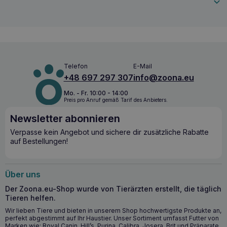
Rohfaser 3%, Rohasche 1%, Rohfett 43%.
Feuchtigkeitsgehalt 16% Größe: 12,5 cm Verpackung: 20
Stück Packung: 500g – Verpackung mit Reißverschluss, um
längere Frische zu gewährleisten Hilton ist eine polnische
Marke, die schmackhaftes Futter und Leckerlis für Hunde
herstellt. Hiltonr sind vollwertige Mahlzeiten, die Ihr Haustier
mit allen notwendigen Nährwerten, Vitaminen und
Mineralien versorgen. Sie enthalten keine künstlichen
Telefon
E-Mail
Aromen, Geschmacksverstärker, Konservierungsstoffe,
+48 697 297 307
info@zoona.eu
Farbstoffe oder genetisch veränderte Zutaten. Hinter der
Marke Hilton stehen Tierärzte und Tierliebhaber, die ihr
Mo. - Fr. 10:00 - 14:00
Preis pro Anruf gemäß Tarif des Anbieters.
Wissen und ihre Leidenschaft in qualitativ hochwertige
Produkte umsetzen. Wenn Sie sich für Hilton-Leckerbissen
Newsletter abonnieren
entscheiden, können Sie sicher sein, dass Sie Ihrem
Haustier das geben, was es braucht!
Verpasse kein Angebot und sichere dir zusätzliche Rabatte
auf Bestellungen!
Über uns
Der Zoona.eu-Shop wurde von Tierärzten erstellt, die täglich
Tieren helfen.
Wir lieben Tiere und bieten in unserem Shop hochwertigste Produkte an,
perfekt abgestimmt auf Ihr Haustier. Unser Sortiment umfasst Futter von
Marken wie: Royal Canin, Hill’s, Purina, Calibra, Josera, Brit und Präparate