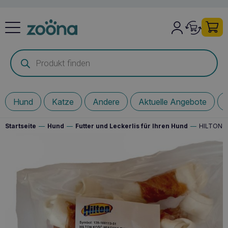
Products
search
Hund
Katze
Andere
Aktuelle Angebote
Startseite
—
Hund
—
Futter und Leckerlis für Ihren Hund
—
HILTON g