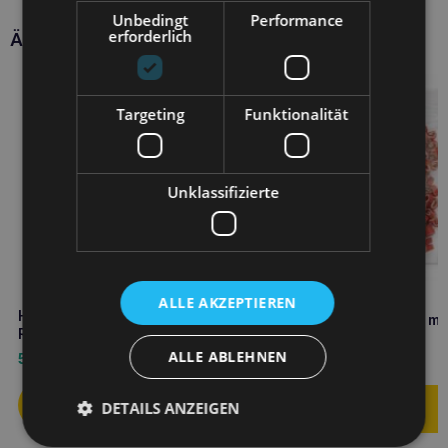
Unbedingt
Performance
erforderlich
Ähnliche Produkte
Targeting
Funktionalität
Unklassifizierte
ALLE AKZEPTIEREN
HILTON Stäbchen mit Ente und
HILTON Sushi Kaninchen mit
Reis 500g
Fisch 500g
ALLE ABLEHNEN
5,40
€
9,20
€
DETAILS ANZEIGEN