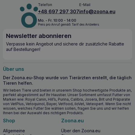
und ihre Leidenschaft in qualitativ hochwertige Produkte
Telefon
E-Mail
umsetzen. Wenn Sie sich für Hilton-Leckerbissen
+48 697 297 307
info@zoona.eu
entscheiden, können Sie sicher sein, dass Sie Ihrem
Haustier das geben, was es braucht!
Mo. - Fr. 10:00 - 14:00
Preis pro Anruf gemäß Tarif des Anbieters.
Newsletter abonnieren
Verpasse kein Angebot und sichere dir zusätzliche Rabatte
auf Bestellungen!
Über uns
Der Zoona.eu-Shop wurde von Tierärzten erstellt, die täglich
Tieren helfen.
Wir lieben Tiere und bieten in unserem Shop hochwertigste Produkte an,
perfekt abgestimmt auf Ihr Haustier. Unser Sortiment umfasst Futter von
Marken wie: Royal Canin, Hill’s, Purina, Calibra, Josera, Brit und Präparate
von VetPlus, Vetoquinol, Bayer, Vetfood, iloVet, Vetexpert. Wenn Sie nicht
wissen, welches Futter Sie wählen sollen, fragen Sie uns und wir helfen
Ihnen bei der Auswahl des richtigen Produkts.
Shop
Zoona.eu
Allgemeine
Über den Zoona.eu