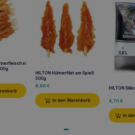
nerfleisch in
500g
HILTON Hühnerfilet am Spieß
500g
8,60
€
HILTON Silik
arenkorb
In den Warenkorb
4,70
€
In de