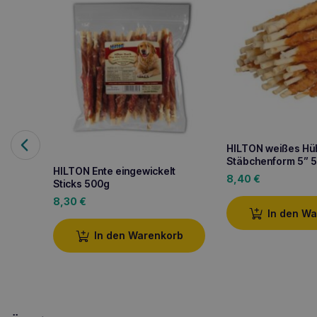
HILTON weißes Hüh
Stäbchenform 5” 
HILTON Ente eingewickelt
8,40
€
Sticks 500g
8,30
€
In den W
In den Warenkorb