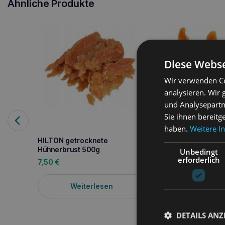
Ähnliche Produkte
Diese Webse
Wir verwenden Co
analysieren. Wir
und Analysepartn
Sie ihnen bereitg
haben.
Weitere I
HILTON getrocknete
HILTON Hühnerfile
Hühnerbrust 500g
Unbedingt
500g
erforderlich
7,50
€
8,60
€
Weiterlesen
In den W
DETAILS ANZ