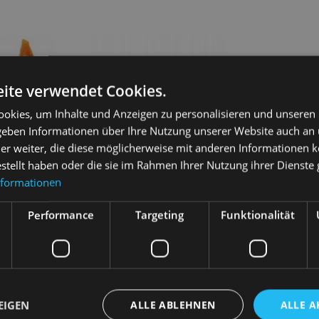
ite verwendet Cookies.
okies, um Inhalte und Anzeigen zu personalisieren und unseren
 geben Informationen über Ihre Nutzung unserer Website auch an
er weiter, die diese möglicherweise mit anderen Informationen k
estellt haben oder die sie im Rahmen Ihrer Nutzung ihrer Dienst
nformationen
t am Spieß
HILTON Hühnerkeule 500g
HOLISTA Bier
Performance
Targeting
Funktionalität
Katze 200g
6,40
€
7,10
€
Weiterlesen
arenkorb
In 
EIGEN
ALLE ABLEHNEN
ALLE A