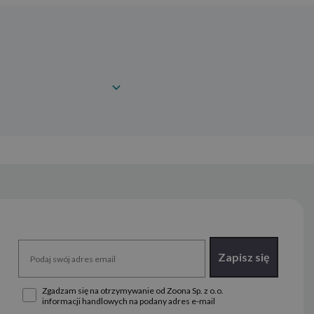
Zapisz się
Zgadzam się na otrzymywanie od Zoona Sp. z o.o.
informacji handlowych na podany adres e-mail