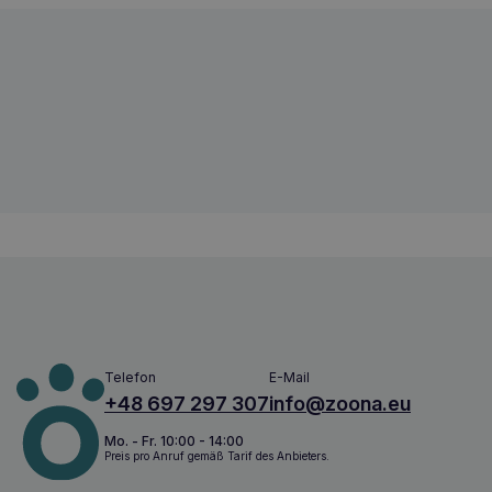
HILTON Sushi-Lamm mit Fisch 500g
5902205064625
Telefon
E-Mail
+48 697 297 307
info@zoona.eu
Mo. - Fr. 10:00 - 14:00
Preis pro Anruf gemäß Tarif des Anbieters.