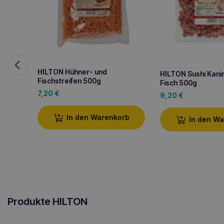
HILTON Hühner- und
HILTON Sushi Kani
Fischstreifen 500g
Fisch 500g
7,20
€
9,20
€
In den Warenkorb
In den W
Produkte HILTON