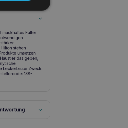
hmackhaftes Futter
n notwendigen
stärker,
 Hilton stehen
e Produkte umsetzen.
 Haustier das geben,
lytische
te LeckerbissenZweck:
stellercode: 138-
antwortung