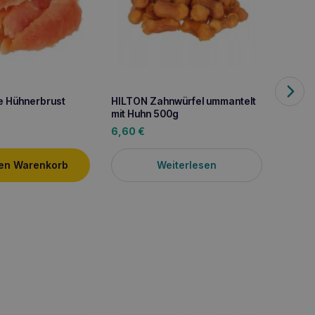
e Hühnerbrust
HILTON Zahnwürfel ummantelt
HILTO
mit Huhn 500g
Entens
6,60
€
5,40
Weiterlesen
den Warenkorb