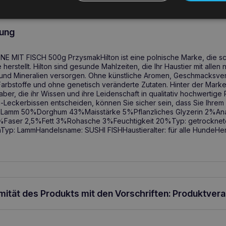
ung
E MIT FISCH 500g PrzysmakHilton ist eine polnische Marke, die sc
 herstellt. Hilton sind gesunde Mahlzeiten, die Ihr Haustier mit alle
und Mineralien versorgen. Ohne künstliche Aromen, Geschmacksver
Farbstoffe und ohne genetisch veränderte Zutaten. Hinter der Marke
aber, die ihr Wissen und ihre Leidenschaft in qualitativ hochwertig
on-Leckerbissen entscheiden, können Sie sicher sein, dass Sie Ihrem
n:Lamm 50%Dorghum 43%Maisstärke 5%Pflanzliches Glyzerin 2%Ana
 35%Faser 2,5%Fett 3%Rohasche 3%Feuchtigkeit 20%Typ: getrockne
nTyp: LammHandelsname: SUSHI FISHHaustieralter: für alle HundeHer
rmität des Produkts mit den Vorschriften: Produktver