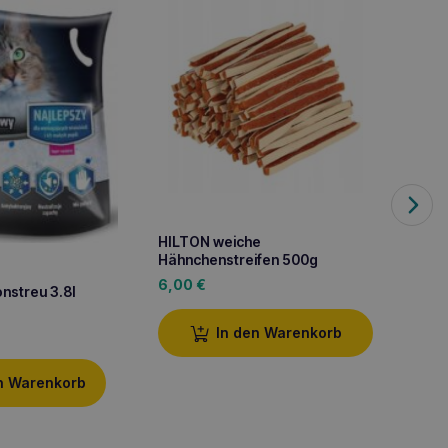
HILTON weiche
HILTO
Hähnchenstreifen 500g
Fischs
6,00
€
7,20
€
onstreu 3.8l
In den Warenkorb
n Warenkorb