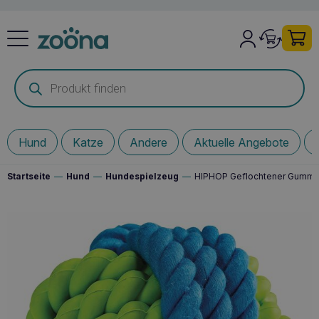
Products
search
Hund
Katze
Andere
Aktuelle Angebote
Startseite
—
Hund
—
Hundespielzeug
—
HIPHOP Geflochtener Gummi-