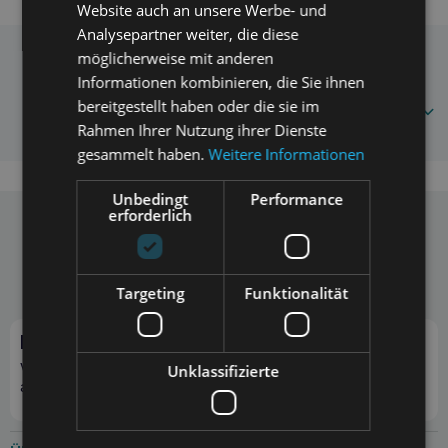
Website auch an unsere Werbe- und
geeignet zum Apportieren der Ball hat zwei Arten von
Material miteinander verflochten (Naturkautschuk und
Analysepartner weiter, die diese
Baumwolle) der Ball ist holprig und gut für Hunde Material:
möglicherweise mit anderen
HIPHOP Geflochtener Gummi- und Watteball 9
Häufig gestellte Fragen
Naturkautschuk und Baumwolle Durchmesser: 9,5 cm Farbe:
Informationen kombinieren, die Sie ihnen
blau / grün
8596410432439
bereitgestellt haben oder die sie im
Rahmen Ihrer Nutzung ihrer Dienste
gesammelt haben.
Weitere Informationen
Unbedingt
Performance
erforderlich
Telefon
E-Mail
+48 697 297 307
info@zoona.eu
Targeting
Funktionalität
Mo. - Fr. 10:00 - 14:00
Preis pro Anruf gemäß Tarif des Anbieters.
Newsletter abonnieren
Verpasse kein Angebot und sichere dir zusätzliche Rabatte
Unklassifizierte
auf Bestellungen!