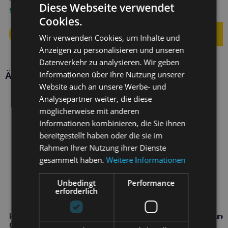
Diese Webseite verwendet
9,50
€
11,60
€
Cookies.
Wir verwenden Cookies, um Inhalte und
Anzeigen zu personalisieren und unseren
Datenverkehr zu analysieren. Wir geben
Informationen über Ihre Nutzung unserer
Ähnliche Produkte
Website auch an unsere Werbe- und
Analysepartner weiter, die diese
möglicherweise mit anderen
Informationen kombinieren, die Sie ihnen
bereitgestellt haben oder die sie im
Rahmen Ihrer Nutzung ihrer Dienste
gesammelt haben.
Weitere Informationen
Unbedingt
Performance
erforderlich
HOLISTA Arthro Junior Pro für
HOLISTA Vitamin E für Hund
Gelenke für Welpen 200g
und Katzen 200g