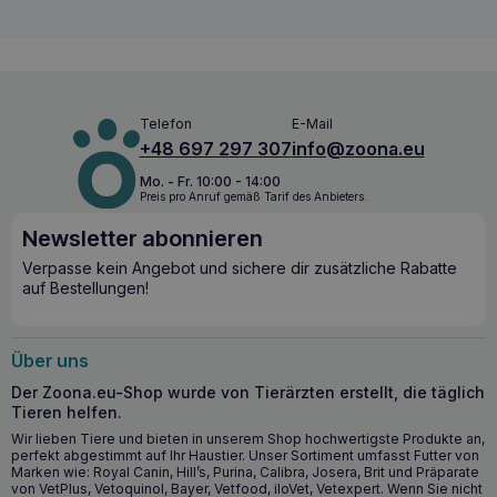
HOLISTA Arthro Doctor für die Gelenke
von Hunden und Katzen 200g – Ein Opus
für den Gelenkschutz
Telefon
E-Mail
Extrakte aus Teufelskralle und Boswellia serrata
bilden
+48 697 297 307
info@zoona.eu
eine starke
entzündungshemmende
und
schmerzlindernde
Kombination,
Curcumin
bietet einen
Mo. - Fr. 10:00 - 14:00
natürlichen
Schutz vor degenerativen Prozessen
und
Preis pro Anruf gemäß Tarif des Anbieters.
Typ-II-Kollagen stärkt
die Gelenkstrukturen
und
Newsletter abonnieren
verbessert die Beweglichkeit
. Diese einzigartige
Mischung von Inhaltsstoffen bietet eine umfassende
Verpasse kein Angebot und sichere dir zusätzliche Rabatte
Unterstützung für Tiere, die mit
Gelenkbeschwerden
zu
auf Bestellungen!
kämpfen haben, und trägt zu ihrem besseren Wohlbefinden
und ihrer Mobilität bei.
Über uns
Wichtigste gesundheitliche Vorteile
Der Zoona.eu-Shop wurde von Tierärzten erstellt, die täglich
Bietet Unterstützung bei Gelenkschmerzen und -
Tieren helfen.
krankheiten.
Wir lieben Tiere und bieten in unserem Shop hochwertigste Produkte an,
Optimiert die Regeneration des Gelenkgewebes.
perfekt abgestimmt auf Ihr Haustier. Unser Sortiment umfasst Futter von
Marken wie: Royal Canin, Hill’s, Purina, Calibra, Josera, Brit und Präparate
Wirkt entzündungshemmend und schmerzlindernd.
von VetPlus, Vetoquinol, Bayer, Vetfood, iloVet, Vetexpert. Wenn Sie nicht