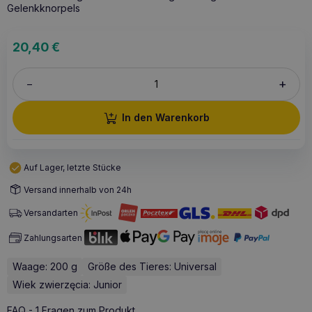
Gelenkknorpels
20,40
€
+
–
In den Warenkorb
Auf Lager, letzte Stücke
Versand innerhalb von 24h
Versandarten
Zahlungsarten
Waage: 200 g
Größe des Tieres: Universal
Wiek zwierzęcia: Junior
FAQ - 1 Fragen zum Produkt