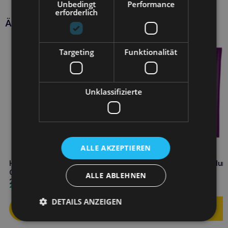
Unbedingt
Performance
erforderlich
Ähnliche Produkte
Targeting
Funktionalität
Unklassifizierte
ALLE AKZEPTIEREN
HOLISTA Arthro Strong
HOLISTA Bio-Püree für Hun
Gelenkergänzung für Hunde
und Katzen 500g
ALLE ABLEHNEN
200g
23,40
€
23,40
€
DETAILS ANZEIGEN