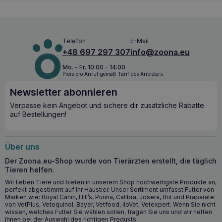
SYSADOA-Wirkstoffen
, die langsam aber effektiv auf die
Symptome der Arthrose
einwirken. Die regelmäßige
Einnahme dieses Ergänzungsmittels trägt dazu bei, die
Funktion des
Bewegungsapparates
zu verbessern, dem
Fortschreiten
degenerativer
Veränderungen
der Gelenke
Telefon
E-Mail
entgegenzuwirken und ihre gesunde Entwicklung zu
+48 697 297 307
info@zoona.eu
unterstützen.
Mo. - Fr. 10:00 - 14:00
Preis pro Anruf gemäß Tarif des Anbieters.
Wichtigste Vorteile für die Gesundheit
Newsletter abonnieren
Unterstützt die normale Entwicklung der Gelenke und
des Gelenkknorpels
Verpasse kein Angebot und sichere dir zusätzliche Rabatte
auf Bestellungen!
Trägt zur Erhaltung der Gelenkgesundheit bei Welpen
großer und riesiger Rassen bei
Enthält Glucosamin und nicht denaturiertes Typ-II-
Kollagen für die Regeneration des Gelenkknorpels
Über uns
Vitamin C unterstützt die Kollagensynthese, um der
Der Zoona.eu-Shop wurde von Tierärzten erstellt, die täglich
Kollagendegeneration entgegenzuwirken
Tieren helfen.
Hagebuttenextrakt und neuseeländische Muschel liefern
Wir lieben Tiere und bieten in unserem Shop hochwertigste Produkte an,
entzündungshemmende und regenerationsfördernde
perfekt abgestimmt auf Ihr Haustier. Unser Sortiment umfasst Futter von
Substanzen
Marken wie: Royal Canin, Hill’s, Purina, Calibra, Josera, Brit und Präparate
von VetPlus, Vetoquinol, Bayer, Vetfood, iloVet, Vetexpert. Wenn Sie nicht
wissen, welches Futter Sie wählen sollen, fragen Sie uns und wir helfen
Wann sollten Sie mit der Anwendung von
Ihnen bei der Auswahl des richtigen Produkts.