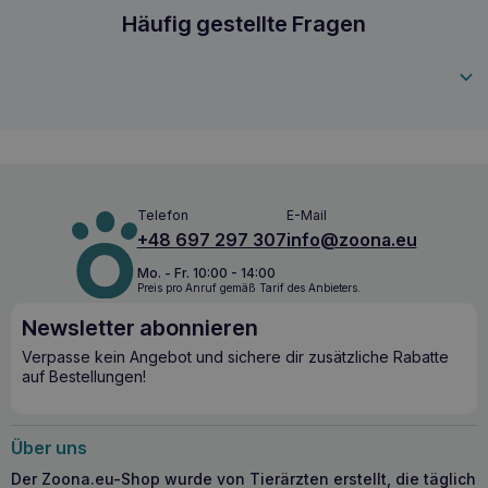
Analytische Bestandteile/100g: Ballaststoffe 36%
HOLISTA Cistus Polyphenole 90 Tabletten Reinh
Häufig gestellte Fragen
Feuchtigkeit 3,5% Anwendung Katzen/Hunde: 1 Tablette
pro 10 kg Körpergewicht pro Tag. Verabreichungsart: direkt
5905923214297
ins Maul oder mit dem Futter vermischt.
Telefon
E-Mail
+48 697 297 307
info@zoona.eu
Mo. - Fr. 10:00 - 14:00
Preis pro Anruf gemäß Tarif des Anbieters.
Newsletter abonnieren
Verpasse kein Angebot und sichere dir zusätzliche Rabatte
auf Bestellungen!
Über uns
Der Zoona.eu-Shop wurde von Tierärzten erstellt, die täglich