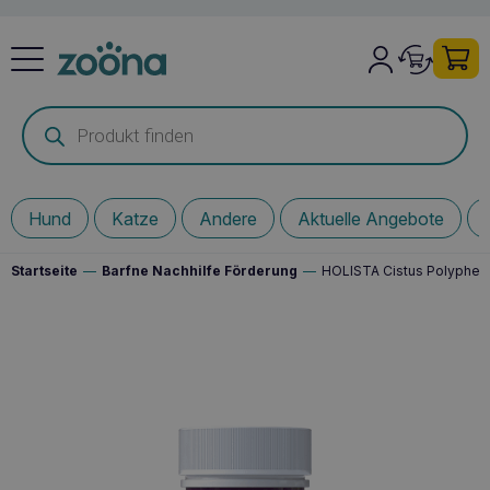
Products
search
Hund
Katze
Andere
Aktuelle Angebote
Startseite
—
Barfne Nachhilfe Förderung
—
HOLISTA Cistus Polyphenol