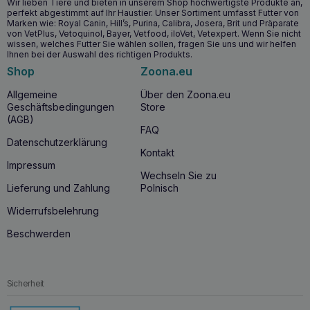
Wir lieben Tiere und bieten in unserem Shop hochwertigste Produkte an,
Verbesserung des Zustands von Haut und Fell durch
perfekt abgestimmt auf Ihr Haustier. Unser Sortiment umfasst Futter von
antioxidative Eigenschaften.
Marken wie: Royal Canin, Hill’s, Purina, Calibra, Josera, Brit und Präparate
von VetPlus, Vetoquinol, Bayer, Vetfood, iloVet, Vetexpert. Wenn Sie nicht
wissen, welches Futter Sie wählen sollen, fragen Sie uns und wir helfen
Wann sollten Sie mit der Einnahme von
Ihnen bei der Auswahl des richtigen Produkts.
HOLISTA Krillöl für Hunde und Katzen 200ml
Shop
Zoona.eu
Astaxanthin beginnen?
Allgemeine
Über den Zoona.eu
Die Einnahme von
HOLISTA Krillöl für Hunde und Katzen
Geschäftsbedingungen
Store
200ml Astaxanthin
wird für Haustiere jeden Alters
(AGB)
empfohlen, insbesondere für solche, die Unterstützung für
FAQ
die
Gesundheit der Gelenke
, der
Haut und Schutz vor
Datenschutzerklärung
entzündlichen Erkrankungen
benötigen. Es ist auch ideal
Kontakt
für Haustiere mit
Nahrungsmittelallergien
als Alternative
Impressum
Wechseln Sie zu
zu Fischölen.
Lieferung und Zahlung
Polnisch
Warum HOLISTA Krillöl für Hunde und Katzen
Widerrufsbelehrung
200ml Astaxanthin kaufen?
Beschwerden
Wenn Sie sich für
HOLISTA Krillöl für Hund und Katze
200ml Astaxanthin
entscheiden, entscheiden Sie sich für
ein hochwertiges Produkt, das Ihr Tier nicht nur mit
essentiellen
Omega-3-Fettsäuren
versorgt, sondern
Sicherheit
dank
Astaxanthin
auch
antioxidativ
schützt. Dank seiner
Herkunft aus sauberen, nachhaltigen Quellen ist dieses Öl