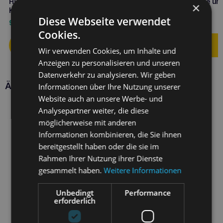
HOLISTA Alga für Hunde und
Holista Taurin für Hunde un
×
Katzen 250g Bio
Katzen 250g
Diese Webseite verwendet
9,50
€
11,60
€
Cookies.
Wir verwenden Cookies, um Inhalte und
Anzeigen zu personalisieren und unseren
Datenverkehr zu analysieren. Wir geben
Ähnliche Produkte
Informationen über Ihre Nutzung unserer
Website auch an unsere Werbe- und
Analysepartner weiter, die diese
möglicherweise mit anderen
Informationen kombinieren, die Sie ihnen
bereitgestellt haben oder die sie im
Rahmen Ihrer Nutzung ihrer Dienste
gesammelt haben.
Weitere Informationen
Unbedingt
Performance
erforderlich