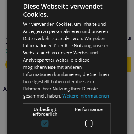
Diese Webseite verwendet
Cookies.
Wir verwenden Cookies, um Inhalte und
Anzeigen zu personalisieren und unseren
Datenverkehr zu analysieren. Wir geben
HOLISTA Alga für Hunde und
Holista Taurin für Hunde un
Katzen 250g Bio
Katzen 250g
Informationen über Ihre Nutzung unserer
9,50
€
11,60
€
Website auch an unsere Werbe- und
Analysepartner weiter, die diese
möglicherweise mit anderen
Informationen kombinieren, die Sie ihnen
bereitgestellt haben oder die sie im
Rahmen Ihrer Nutzung ihrer Dienste
Ähnliche Produkte
gesammelt haben.
Weitere Informationen
Unbedingt
Performance
erforderlich