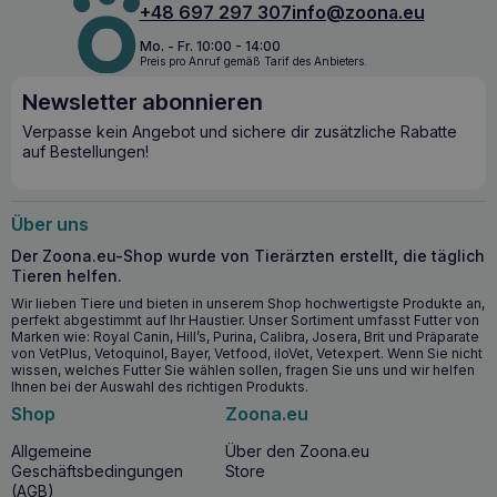
Lachs ist nicht nur lecker, sondern auch äußerst gesund für
+48 697 297 307
info@zoona.eu
unsere Haustiere!
Mo. - Fr. 10:00 - 14:00
Reich an Omega-3-Fettsäuren
Preis pro Anruf gemäß Tarif des Anbieters.
Unterstützt die Gesundheit von Haut und Fell
Newsletter abonnieren
Fördert die Gehirnfunktion und das Sehvermögen
Stärkt das Immunsystem und unterstützt das Herz-
Verpasse kein Angebot und sichere dir zusätzliche Rabatte
Kreislauf-System
auf Bestellungen!
HOLISTA Lachsöl 100ml – ab wann sollten Sie es
verwenden?
Über uns
Das Öl wird besonders für junge, heranwachsende
Der Zoona.eu-Shop wurde von Tierärzten erstellt, die täglich
Haustiere empfohlen, aber Hunde und Katzen jeden Alters
Tieren helfen.
und Gesundheitszustands können von seiner wohltuenden
Wirkung auf den Körper profitieren.
Wir lieben Tiere und bieten in unserem Shop hochwertigste Produkte an,
perfekt abgestimmt auf Ihr Haustier. Unser Sortiment umfasst Futter von
Marken wie: Royal Canin, Hill’s, Purina, Calibra, Josera, Brit und Präparate
HOLISTA Lachsöl 100ml
–
Anwendung:
von VetPlus, Vetoquinol, Bayer, Vetfood, iloVet, Vetexpert. Wenn Sie nicht
wissen, welches Futter Sie wählen sollen, fragen Sie uns und wir helfen
– besonders wichtig während der Wachstumsphase
Ihnen bei der Auswahl des richtigen Produkts.
(Welpen, Kätzchen)
Shop
Zoona.eu
– Hunde mit Hautproblemen, einschließlich atopischer
Erkrankungen
Allgemeine
Über den Zoona.eu
– Trächtige und säugende Hündinnen und Kätzinnen
Geschäftsbedingungen
Store
– aktive, arbeitende Hunde
(AGB)