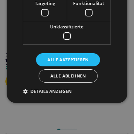
Targeting
Funktionalität
Unklassifizierte
HOLISTA Lachsöl 250ml
16,00
€
GIMCAT Nutri Pockets Sea mix
ALLE AKZEPTIEREN
150g drei
Weiterlesen
Geschmacksrichtungen
2,40
€
ALLE ABLEHNEN
DETAILS ANZEIGEN