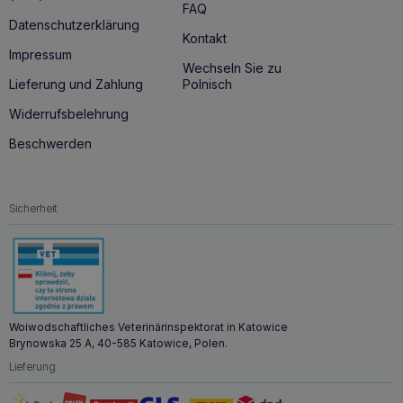
– Tiere mit Problemen des Bewegungsapparates
FAQ
Datenschutzerklärung
Lagerung: bei Raumtemperatur in einer fest verschlossenen
Kontakt
Flasche.
Impressum
Futtermittel-Ausgangserzeugnis: Ursprungsland: Island
Wechseln Sie zu
Produziert in: DE
Lieferung und Zahlung
Polnisch
Widerrufsbelehrung
Beschwerden
Sicherheit
Woiwodschaftliches Veterinärinspektorat in Katowice
Brynowska 25 A, 40-585 Katowice, Polen.
Lieferung