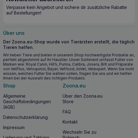
und präzise Dosierung und stellt sicher, dass Ihr Hund oder
Verpasse kein Angebot und sichere dir zusätzliche Rabatte
Ihre Katze genau das bekommt, was er/sie braucht.
auf Bestellungen!
Wichtigste Vorteile für die Gesundheit
Über uns
Unterstützt die gesunde Entwicklung von Knochen und
Gelenken bei Welpen und Katzen
Der Zoona.eu-Shop wurde von Tierärzten erstellt, die täglich
Beugt Hautproblemen und übermäßigem Haarwuchs vor
Tieren helfen.
Stärkt das Immunsystem und hilft bei der Bekämpfung
Wir lieben Tiere und bieten in unserem Shop hochwertigste Produkte an,
perfekt abgestimmt auf Ihr Haustier. Unser Sortiment umfasst Futter von
von Infektionen
Marken wie: Royal Canin, Hill’s, Purina, Calibra, Josera, Brit und Präparate
Unterstützt die Gesundheit von Herz, Nieren, Leber,
von VetPlus, Vetoquinol, Bayer, Vetfood, iloVet, Vetexpert. Wenn Sie nicht
Gelenken, Gehirn und Augen
wissen, welches Futter Sie wählen sollen, fragen Sie uns und wir helfen
Ihnen bei der Auswahl des richtigen Produkts.
Shop
Zoona.eu
Ab wann sollten Sie HOLISTA Lebertran für
Hunde und Katzen 1000ml verwenden?
Allgemeine
Über den Zoona.eu
Geschäftsbedingungen
Store
Eine Supplementierung mit
HOLISTA Lebertran für Hunde
(AGB)
und Katzen 1000ml
sollte bei Haustieren mit
reduzierter
FAQ
Immunität
,
Hautproblemen
,
übermäßigem Fellwechsel
Datenschutzerklärung
sowie bei Welpen großer Rassen während der
intensiven
Kontakt
Wachstumsphase
begonnen werden. Dieses Produkt ist
Impressum
für Hunde und Katzen jeden Alters geeignet, insbesondere
Wechseln Sie zu
für solche, die eine
BARF-Diät
einhalten oder eine
Lieferung und Zahlung
Polnisch