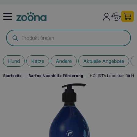
Products
search
Hund
Katze
Andere
Aktuelle Angebote
Startseite
—
Barfne Nachhilfe Förderung
—
HOLISTA Lebertran für H