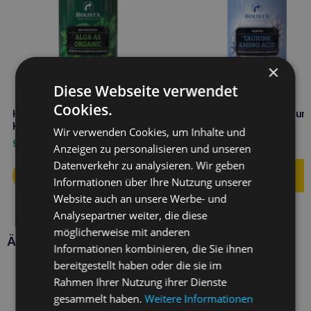
×
Diese Webseite verwendet
Cookies.
HOLISTA Alga für Hunde und
Holista Taurin für Hunde un
Katzen 250g Bio
Katzen 250g
Wir verwenden Cookies, um Inhalte und
9,50
€
11,60
€
Anzeigen zu personalisieren und unseren
Datenverkehr zu analysieren. Wir geben
Informationen über Ihre Nutzung unserer
Website auch an unsere Werbe- und
Analysepartner weiter, die diese
möglicherweise mit anderen
Ähnliche Produkte
Informationen kombinieren, die Sie ihnen
bereitgestellt haben oder die sie im
Rahmen Ihrer Nutzung ihrer Dienste
gesammelt haben.
Weitere Informationen